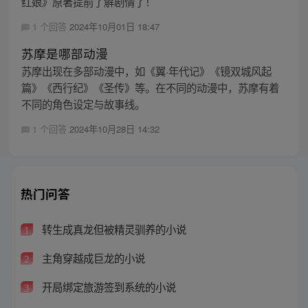
红娘》原著提前了解剧情了！
1 个回答
2024年10月01日 18:47
苏摩是哪部动漫
苏摩出现在多部动漫中，如《翼·年代记》《镜双城风起
篇》《西行纪》《圣传》等。在不同的动漫中，苏摩有着
不同的角色设定与故事线。
1 个回答
2024年10月28日 14:32
热门问答
转生成真龙但被精灵驯养的小说
1
主角穿越成巨龙的小说
2
开局绑定旅游签到系统的小说
3