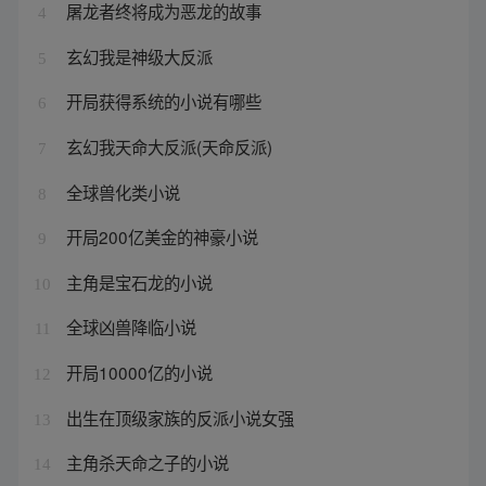
屠龙者终将成为恶龙的故事
4
玄幻我是神级大反派
5
开局获得系统的小说有哪些
6
玄幻我天命大反派(天命反派)
7
全球兽化类小说
8
开局200亿美金的神豪小说
9
主角是宝石龙的小说
10
全球凶兽降临小说
11
开局10000亿的小说
12
出生在顶级家族的反派小说女强
13
主角杀天命之子的小说
14