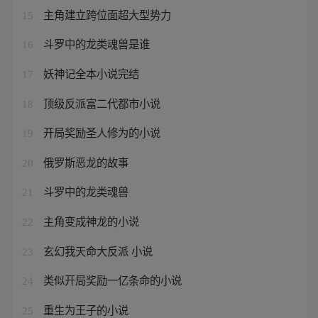
主角建立跨位面超大型势力
15
斗罗中的龙类魂兽是谁
16
妖神记全本小说完结
17
顶级反派富二代都市小说
18
开局奖励圣人修为的小说
19
俄罗斯恶龙的故事
20
斗罗中的龙类魂兽
21
主角变成神龙的小说
22
玄幻我天命大反派 小说
23
类似开局奖励一亿条命的小说
24
重生为王子的小说
25