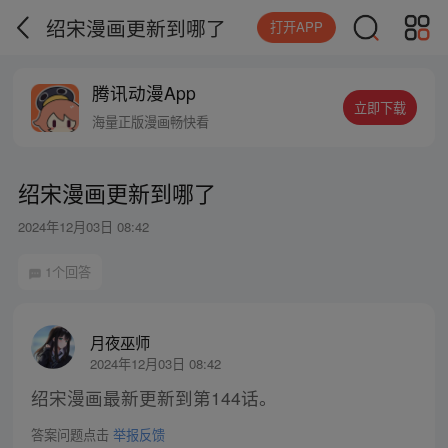
绍宋漫画更新到哪了
打开APP
腾讯动漫App
立即下载
海量正版漫画畅快看
绍宋漫画更新到哪了
2024年12月03日 08:42
1个回答
月夜巫师
2024年12月03日 08:42
绍宋漫画最新更新到第144话。
答案问题点击
举报反馈