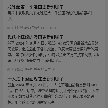
龙珠超第二季漫画更新到哪了
目前未获取到关于龙珠超第二季漫画确切的最新更新情
况。
1 个回答
2024年09月14日 16:43
狐妖小红娘的漫画更新到哪了
截至 2024 年 8 月 1 日，狐妖小红娘漫画的最新篇章是沐
天城篇，但之后由于档期原因，镜花缘篇已更换为新的篇
章。 等待电视剧的同时，也可以点击下方链接来阅读《狐
妖小红娘》原著提前了解剧情了...
1 个回答
2024年09月13日 21:21
一人之下漫画现在更新到哪了
截至 2024 年 8 月 29 日，一人之下漫画最新更新到 681
话。在 681 话中，魁爷沦陷的速度让周圣感到吃惊，大老
王表示如果魁爷这种人真的学会风后走出来后果不堪设
想。周圣给王也的风后是无字...