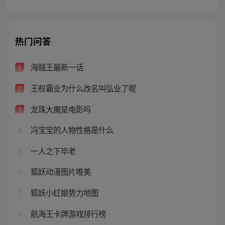
热门问答
海贼王最新一话
1
王权霸业为什么改名叫弘业了呢
2
龙珠大魔是电影吗
3
冯宝宝的人物性格是什么
4
一人之下毕老
5
狐妖动漫图片唯美
6
狐妖小红娘势力地图
7
航海王卡牌游戏排行榜
8