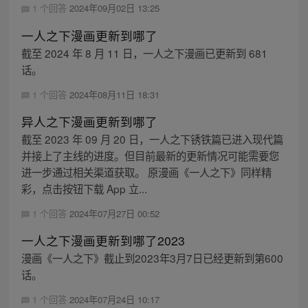
1 个回答
2024年09月02日 13:25
一人之下漫画更新到哪了
截至 2024 年 8 月 11 日，一人之下漫画已更新到 681
话。
1 个回答
2024年08月11日 18:31
异人之下漫画更新到哪了
截至 2023 年 09 月 20 日，一人之下锈铁篇已进入现代篇
并接上了主线的进度。但目前最新的更新情况可能需要您
进一步通过相关渠道获取。 原漫画《一人之下》同样精
彩，点击按钮下载 App 立...
1 个回答
2024年07月27日 00:52
一人之下漫画更新到哪了2023
漫画《一人之下》截止到2023年3月7日已经更新到第600
话。
1 个回答
2024年07月24日 10:17