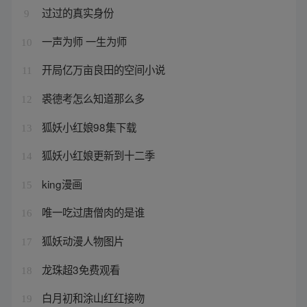
过过的真实身份
9
一声为师 一生为师
10
开局亿万亩良田的空间小说
11
裘德考怎么知道那么多
12
狐妖小红娘98集下载
13
狐妖小红娘更新到十二季
14
king漫画
15
唯一吃过唐僧肉的是谁
16
狐妖动漫人物图片
17
龙珠超3免费观看
18
白月初和涂山红红接吻
19