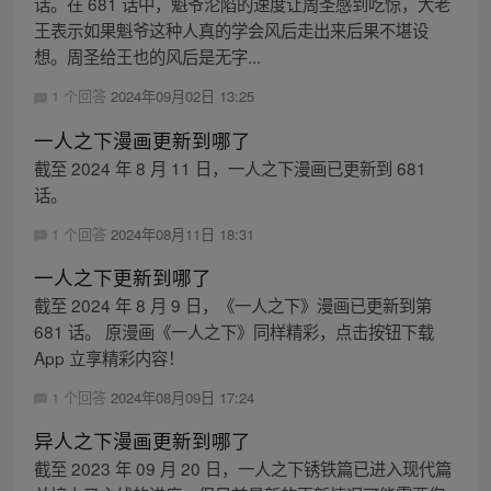
话。在 681 话中，魁爷沦陷的速度让周圣感到吃惊，大老
王表示如果魁爷这种人真的学会风后走出来后果不堪设
想。周圣给王也的风后是无字...
1 个回答
2024年09月02日 13:25
一人之下漫画更新到哪了
截至 2024 年 8 月 11 日，一人之下漫画已更新到 681
话。
1 个回答
2024年08月11日 18:31
一人之下更新到哪了
截至 2024 年 8 月 9 日，《一人之下》漫画已更新到第
681 话。 原漫画《一人之下》同样精彩，点击按钮下载
App 立享精彩内容！
1 个回答
2024年08月09日 17:24
异人之下漫画更新到哪了
截至 2023 年 09 月 20 日，一人之下锈铁篇已进入现代篇