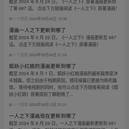
截至 2024 年 9 月 24 日，《一人之下》原著漫画更新到
了第 687 话。 点击下方链接阅读《一人之下》原著漫画！
1 个回答
2024年09月26日 18:39
漫画一人之下更新到哪了
截至 2024 年 9 月 22 日，《一人之下》漫画更新至 687
话。 点击下方链接阅读《一人之下》原著漫画！
1 个回答
2024年09月24日 21:24
狐妖小红娘的漫画更新到哪了
截至 2024 年 8 月 1 日，狐妖小红娘漫画的最新篇章是沐
天城篇，但之后由于档期原因，镜花缘篇已更换为新的篇
章。 等待电视剧的同时，也可以点击下方链接来阅读《狐
妖小红娘》原著提前了解剧情了...
1 个回答
2024年09月13日 21:21
一人之下漫画现在更新到哪了
截至 2024 年 8 月 29 日，一人之下漫画最新更新到 681