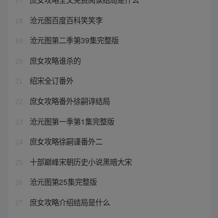
17
沧元图百度百科笑笑李
18
沧元图第二季第39集完整版
19
庶女攻略谁杀的
20
绍宋全订番外
21
庶女攻略番外徐嗣谆结局
22
沧元图第一季第1集完整版
23
庶女攻略徐嗣谨番外二
24
十部巅峰宋朝历史小说黑暗大宋
25
沧元图第25集完整版
26
庶女攻略介绍结局是什么
27