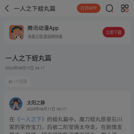
一人之下蛭丸篇
打开APP
腾讯动漫App
立即下载
海量正版漫画畅快看
一人之下蛭丸篇
2024年08月17日 04:17
1个回答
太阳之静
2024年08月17日 04:17
在
《一人之下》
的蛭丸篇中，魔刀蛭丸原是石川
家的家传宝刀，后被二阶堂瑛太夺走。在剧情发