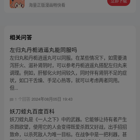
立即下载
同踏上“异人”之旅。
海量正版漫画畅快看
相关问答
左归丸丹栀逍遥丸能同服吗
左归丸和丹栀逍遥丸可以同服。在某些情况下，如需要清
泻肝火、滋补肾阴时，可以参考丹栀逍遥丸搭配左归丸来
调理。例如，肝郁化火时间较久，同时伴有肾阴不足的症
状，如口干舌燥、手足心热等，就可以考虑两者同用。
但...
1 个回答
2024年08月05日 19:43
妖刀蛭丸百度百科
妖刀蛭丸是《一人之下》中的武器。它能够让持有者产生
杀戮欲望，使用它的人会变得既爱杀戮又好战，出手招招
致命，以杀死敌人为唯一目标。在战争中是一把利器，甚