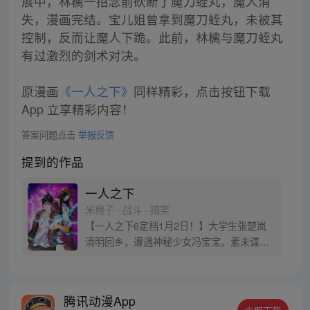
展中，林檎一招念前砍断了魔刀蛭丸，魔人消
失，漫画完结。宝儿姐曾拿到魔刀蛭丸，未被其
控制，反而让魔人下跪。此前，林檎与魔刀蛭丸
有过激烈的剑术对决。
原漫画
《一人之下》
同样精彩，点击按钮下载
App 立享精彩内容！
答案问题点击
举报反馈
提到的作品
一人之下
米橙子 · 战斗 · 搞笑
【一人之下6定档1月2日！】大学生张楚岚
清明回乡，遭遇神秘少女冯宝宝。素未谋面
的冯宝宝却对张楚岚异常熟悉，并将其带去
自己打工的快递公司。为了帮冯宝宝寻找她
的身世，也为了查清自己与爷爷身上的秘
腾讯动漫App
密，张楚岚的生活被彻底颠覆，与冯宝宝一