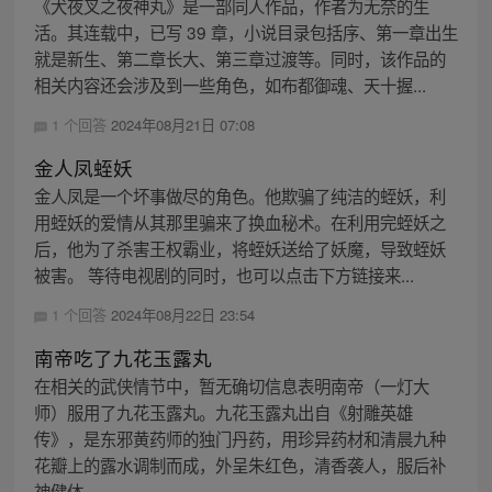
《犬夜叉之夜神丸》是一部同人作品，作者为无奈的生
活。其连载中，已写 39 章，小说目录包括序、第一章出生
就是新生、第二章长大、第三章过渡等。同时，该作品的
相关内容还会涉及到一些角色，如布都御魂、天十握...
1 个回答
2024年08月21日 07:08
金人凤蛭妖
金人凤是一个坏事做尽的角色。他欺骗了纯洁的蛭妖，利
用蛭妖的爱情从其那里骗来了换血秘术。在利用完蛭妖之
后，他为了杀害王权霸业，将蛭妖送给了妖魔，导致蛭妖
被害。 等待电视剧的同时，也可以点击下方链接来...
1 个回答
2024年08月22日 23:54
南帝吃了九花玉露丸
在相关的武侠情节中，暂无确切信息表明南帝（一灯大
师）服用了九花玉露丸。九花玉露丸出自《射雕英雄
传》，是东邪黄药师的独门丹药，用珍异药材和清晨九种
花瓣上的露水调制而成，外呈朱红色，清香袭人，服后补
神健体...