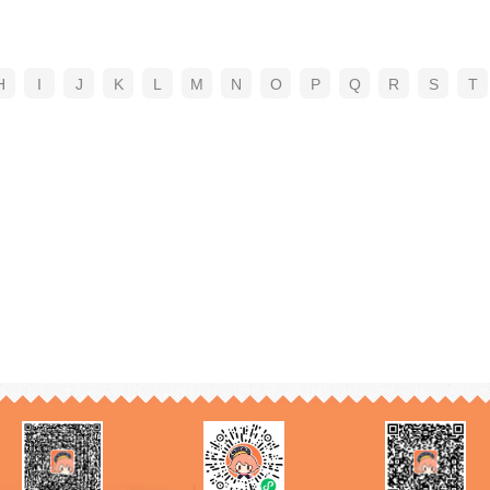
H
I
J
K
L
M
N
O
P
Q
R
S
T