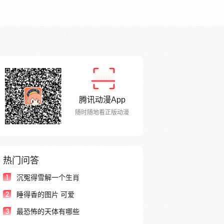
腾讯动漫App
随时随地看正版动漫
热门问答
1
沉冤得雪解一个生肖
2
睡得香的图片 可爱
3
最恐怖的天体有哪些