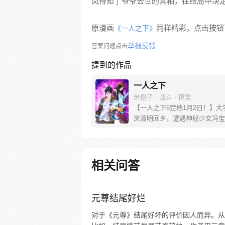
岚得知了爷爷去世的真相，在结局中决
原漫画
同样精彩，点击按钮下
《一人之下》
举报反馈
答案问题点击
提到的作品
一人之下
米橙子 · 战斗 · 搞笑
【一人之下6定档1月2日！】大
岚清明回乡，遭遇神秘少女冯宝
未谋面的冯宝宝却对张楚岚异常
并将其带去自己打工的快递公司
帮冯宝宝寻找她的身世，也为了
己与爷爷身上的秘密，张楚岚的
相关问答
彻底颠覆，与冯宝宝一同踏上“异
旅。
元尊结尾好烂
对于《元尊》结尾好坏的评价因人而异。从