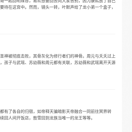
哥一起回明珠谷，易欢想要回去向大家告别，因为康熙放了自己
要待在这宫中。然而，镜头一转，叶默声给了龙小弟一个盒子，
圣神被彻底击败，其骨灰化为修行者们的神骨。周元与夭夭过上
，孩子与武瑶、苏幼薇和周元都有关联，苏幼薇和武瑶离开天源
都有了各自的归宿，如帝释天骗暗影天帝融合一同前往冥界转
续回人间开饭店，敖雪回到龙族当唯一的龙王等等。