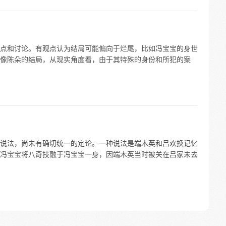
点和讨论。有观点认为结局可能偏向于烂尾，比如冯宝宝的身世
像陈朵的结局，从现实角度看，由于其特殊的身份和所犯的案
说法，尚未有确切统一的定论。一种说法是端木英和吕欢换记忆
冯宝宝将八奇技融于冯宝宝一身，因端木英当时被关在吕家未去