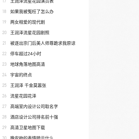
17
王润泽流星花园演员表
18
如果我被冤枉了怎么办
19
两女相爱的现代剧
20
王润泽流星花园剧照
21
被逐出宗门后美人师尊跪求我原谅
22
停车超过24小时
23
地球角落地图高清
24
宇宙的终点
25
王润泽 千金莫嚣张
26
流星花园花泽
27
高端室内设计公司取名字
28
酒店设计公司排名前十强
29
高清卫星地图下载
30
晚安吻的表情暗示什么