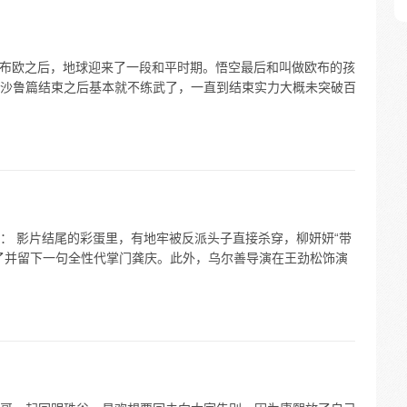
人布欧之后，地球迎来了一段和平时期。悟空最后和叫做欧布的孩
沙鲁篇结束之后基本就不练武了，一直到结束实力大概未突破百
： 影片结尾的彩蛋里，有地牢被反派头子直接杀穿，柳妍妍“带
了并留下一句全性代掌门龚庆。此外，乌尔善导演在王劲松饰演