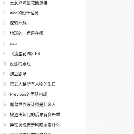
4
王润泽流星花园演谁
5
aico的设计理念
6
探索地球
7
地球的一角是在哪
8
ova
9
《流星花园》F4
10
反派的跟班
11
豌豆剧场
12
第五人格所有人物的生日
13
Previous的团队构成
14
魔兽世界设计师是什么人
15
被逐出师门的后果有多严重
16
异性发晚安亲吻暗示着什么