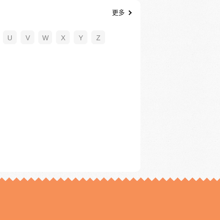
更多
U
V
W
X
Y
Z