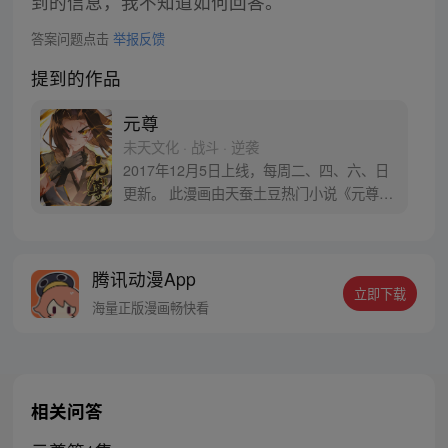
到的信息，我不知道如何回答。
答案问题点击
举报反馈
提到的作品
元尊
未天文化 · 战斗 · 逆袭
2017年12月5日上线，每周二、四、六、日
更新。 此漫画由天蚕土豆热门小说《元尊》
改编。少年执笔，龙蛇舞动；劈开乱世，点
亮苍穹。气掌乾坤的世界里，究竟是蟒雀吞
龙，还是圣龙崛起？！
腾讯动漫App
立即下载
海量正版漫画畅快看
相关问答