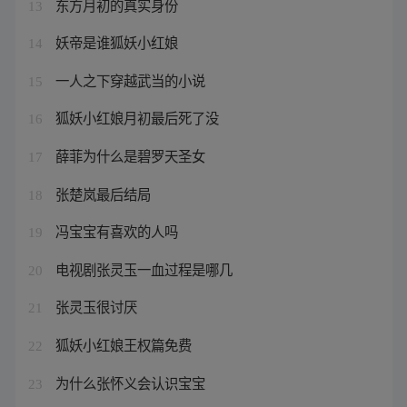
东方月初的真实身份
13
妖帝是谁狐妖小红娘
14
一人之下穿越武当的小说
15
狐妖小红娘月初最后死了没
16
薛菲为什么是碧罗天圣女
17
张楚岚最后结局
18
冯宝宝有喜欢的人吗
19
电视剧张灵玉一血过程是哪几
20
张灵玉很讨厌
21
狐妖小红娘王权篇免费
22
为什么张怀义会认识宝宝
23