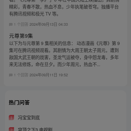
精彩，青春不散，热血不息，少年执笔破苍穹。独播平台
有腾讯视频和极光 TV 等。
1 个回答
2024年09月13日 04:33
元尊第9集
以下为与元尊第 9 集相关的信息： 动态漫画《元尊》第 9
集可在腾讯视频观看。其剧情为大周王朝太子周元，遭到
敌国大武王朝的戕害，圣龙气运被夺，身中怨龙毒，多年
来无法修炼，命在旦夕。而少年周元，热血不...
1 个回答
2024年09月11日 19:52
热门问答
冯宝宝到底
1
穹顶之下3 电视剧
2