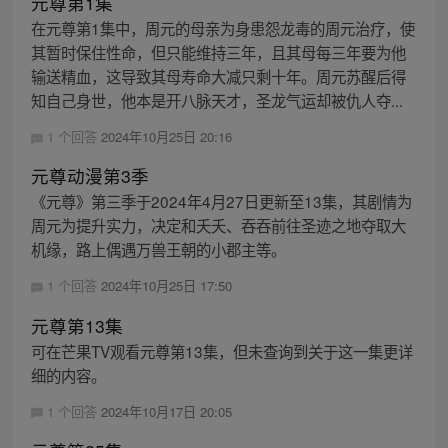
元尊第1集
在元尊第1集中，周元的母亲为身患怨龙毒的周元治疗，使
其暂时保住性命，但只能维持三年，且其母每三年要为他
输送精血，这导致其母寿命大减只剩十年。周元苏醒后得
知自己身世，他本是开八脉天才，圣龙气运却被仇人夺...
1 个回答
2024年10月25日 20:16
元尊动漫第3季
《元尊》第三季于2024年4月27日更新至13集，其剧情为
周元为提升实力，决定和夭夭、吞吞前往圣迹之地夺取大
机缘，路上偶遇万兽王朝的小郡主等。
1 个回答
2024年10月25日 17:50
元尊第13集
可在芒果TV观看元尊第13集，但未查询到关于这一集更详
细的内容。
1 个回答
2024年10月17日 20:05