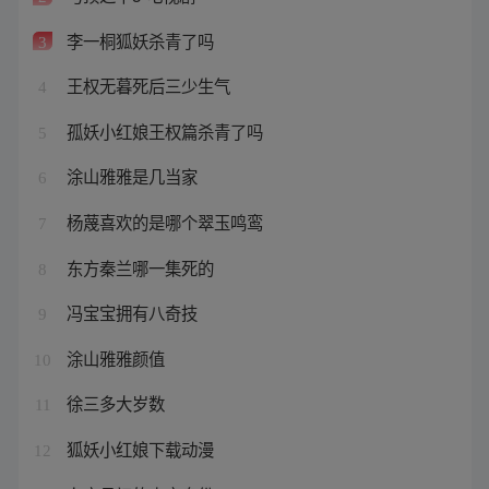
李一桐狐妖杀青了吗
3
王权无暮死后三少生气
4
孤妖小红娘王权篇杀青了吗
5
涂山雅雅是几当家
6
杨蔑喜欢的是哪个翠玉鸣鸾
7
东方秦兰哪一集死的
8
冯宝宝拥有八奇技
9
涂山雅雅颜值
10
徐三多大岁数
11
狐妖小红娘下载动漫
12