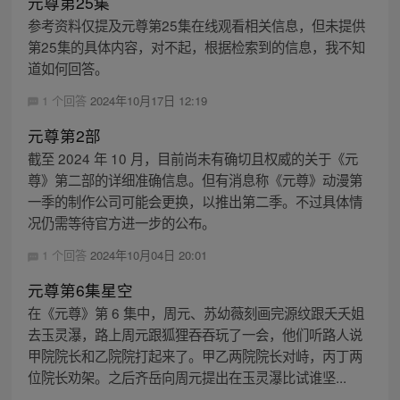
元尊第25集
参考资料仅提及元尊第25集在线观看相关信息，但未提供
第25集的具体内容，对不起，根据检索到的信息，我不知
道如何回答。
1 个回答
2024年10月17日 12:19
元尊第2部
截至 2024 年 10 月，目前尚未有确切且权威的关于《元
尊》第二部的详细准确信息。但有消息称《元尊》动漫第
一季的制作公司可能会更换，以推出第二季。不过具体情
况仍需等待官方进一步的公布。
1 个回答
2024年10月04日 20:01
元尊第6集星空
在《元尊》第 6 集中，周元、苏幼薇刻画完源纹跟夭夭姐
去玉灵瀑，路上周元跟狐狸吞吞玩了一会，他们听路人说
甲院院长和乙院院打起来了。甲乙两院院长对峙，丙丁两
位院长劝架。之后齐岳向周元提出在玉灵瀑比试谁坚...