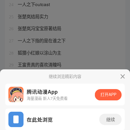
一人之下outcast
24
张楚岚结局实力
25
张楚岚冯宝宝原著结局
26
一人之下指的是在谁之下
27
狐狸小红娘以涂山为主
28
王富贵真的喜欢清瞳吗
29
涂山容容喜欢什么
继续浏览精彩内容
30
腾讯动漫App
打开APP
海量漫画 新人7天免费看
腾讯漫画
起点读书
QQ阅读
网站备案/许可证号：粤B2-20090059-5
在此处浏览
继续
Copyright©1998 - 2026 Tencent. All Rights Reserved