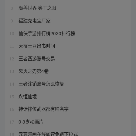
魔兽世界 奥丁之眼
8
福建充电宝厂家
9
仙侠手游排行榜2020排行榜
10
天蚕土豆出书时间
11
王者西游账号交易
12
鬼灭之刃第4卷
13
王者注销账号怎么恢复
14
永恒仙境
15
神话排位武器都有啥名字
16
0 3岁动画片
17
元尊漫画在线阅读免费下拉式
18