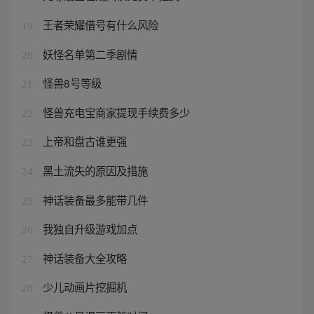
王者荣耀借号有什么风险
19
妖怪名单第二季剧情
20
怪兽8号等级
21
怪兽充电宝商家提现手续费多少
22
上帝和盘古谁更强
23
黑土流失的原因及措施
24
神话装备最多能带几件
25
我独自升级游戏加点
26
神话装备大全攻略
27
少儿动画片挖掘机
28