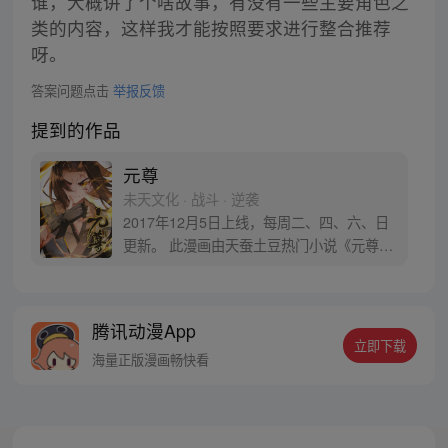
谁，大概讲了个啥故事，有没有一些主要角色之
类的内容，这样我才能按照要求进行整合推荐
呀。
答案问题点击
举报反馈
提到的作品
元尊
未天文化 · 战斗 · 逆袭
2017年12月5日上线，每周二、四、六、日
更新。 此漫画由天蚕土豆热门小说《元尊》
改编。少年执笔，龙蛇舞动；劈开乱世，点
亮苍穹。气掌乾坤的世界里，究竟是蟒雀吞
龙，还是圣龙崛起？！
腾讯动漫App
立即下载
海量正版漫画畅快看