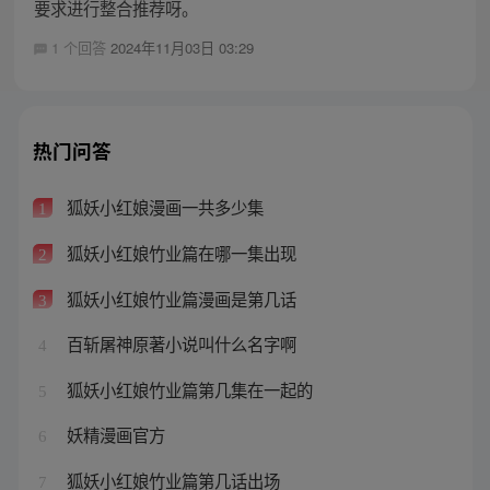
要求进行整合推荐呀。
1 个回答
2024年11月03日 03:29
热门问答
狐妖小红娘漫画一共多少集
1
狐妖小红娘竹业篇在哪一集出现
2
狐妖小红娘竹业篇漫画是第几话
3
百斩屠神原著小说叫什么名字啊
4
狐妖小红娘竹业篇第几集在一起的
5
妖精漫画官方
6
狐妖小红娘竹业篇第几话出场
7