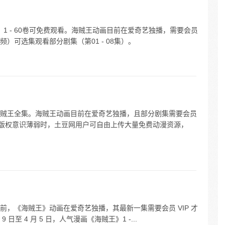
期间，1 - 60卷可免费观看。海贼王动画目前在爱奇艺独播，需要会员
）可选集观看部分剧集（第01 - 08集）。
贼王全集。海贼王动画目前在爱奇艺独播，且部分剧集需要会员
络视频版权意识薄弱时，土豆网用户可自由上传大量免费动漫资源，
，《海贼王》动画在爱奇艺独播，其最新一集需要会员 VIP 才
 日至 4 月 5 日，人气漫画《海贼王》1 -...