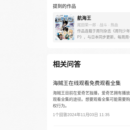
提到的作品
航海王
尾田荣一郎 · 战斗 · 热血
作品连载于周刊杂志《周刊少年
P》，与日本同步更新，每周周
[简介]有一个梦想成为海盗的少
飞，他因误食“恶魔果实”而成为
人，在获得超人能力的同时付出
子无法游泳的代价。十年后，路
相关问答
现与因救他而断臂的杰克斯的约
海，开始了以成为海盗王为目标
的冒险旅程！
海贼王在线观看免费观看全集
海贼王目前在爱奇艺独播，爱奇艺拥有播放
观看全集的途径。想要观看全集可能需要购
权行为。
1个回答
2024年11月03日 11:35