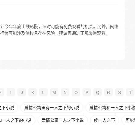
预计今年年底上线影院，届时可能有免费观看的机会。另外，网络
行为可能涉及侵权且存在风险，建议您通过正规渠道观看。
H
I
J
K
L
M
N
O
P
Q
R
S
T
之下小说
爱情公寓里有一人之下的小说
爱情公寓和一人之下小
和一人之下的小说
爱情公寓一人之下小说
唉一人之下
阿尔