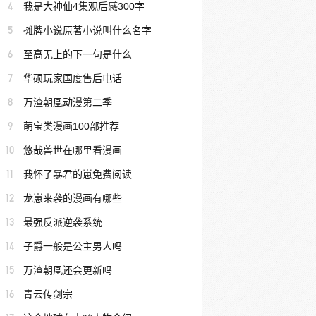
4
我是大神仙4集观后感300字
5
摊牌小说原著小说叫什么名字
6
至高无上的下一句是什么
7
华硕玩家国度售后电话
8
万渣朝凰动漫第二季
9
萌宝类漫画100部推荐
10
悠哉兽世在哪里看漫画
11
我怀了暴君的崽免费阅读
12
龙崽来袭的漫画有哪些
13
最强反派逆袭系统
14
子爵一般是公主男人吗
15
万渣朝凰还会更新吗
16
青云传剑宗