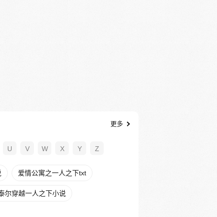
更多
U
V
W
X
Y
Z
说
爱情公寓之一人之下txt
泰尔穿越一人之下小说