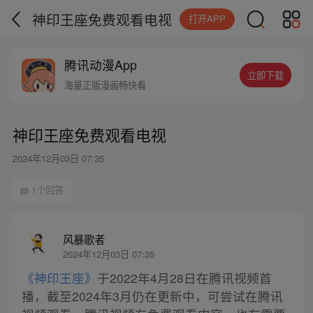
神印王座免费观看电视
打开APP
腾讯动漫App
立即下载
海量正版漫画畅快看
神印王座免费观看电视
2024年12月03日 07:35
1个回答
风暴歌者
2024年12月03日 07:35
《神印王座》
于2022年4月28日在腾讯视频首
播，截至2024年3月仍在更新中，可尝试在腾讯