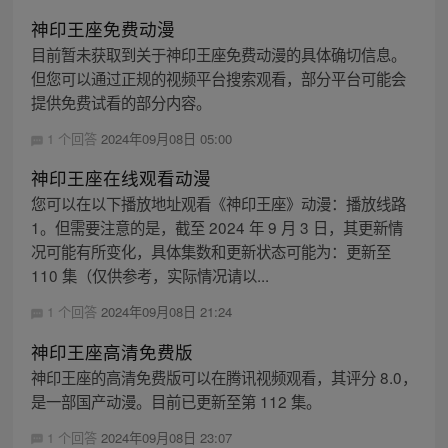
神印王座免费动漫
目前暂未获取到关于神印王座免费动漫的具体确切信息。
但您可以通过正规的视频平台搜索观看，部分平台可能会
提供免费试看的部分内容。
1 个回答
2024年09月08日 05:00
神印王座在线观看动漫
您可以在以下播放地址观看《神印王座》动漫：播放线路
1。但需要注意的是，截至 2024 年 9 月 3 日，其更新情
况可能有所变化，具体集数和更新状态可能为：更新至
110 集（仅供参考，实际情况请以...
1 个回答
2024年09月08日 21:24
神印王座高清免费版
神印王座的高清免费版可以在腾讯视频观看，其评分 8.0，
是一部国产动漫。目前已更新至第 112 集。
1 个回答
2024年09月08日 23:07