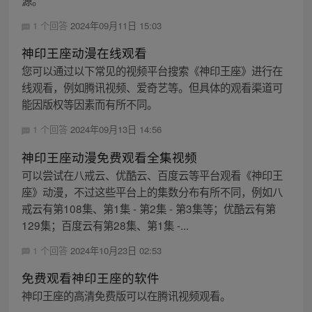
源。
1 个回答
2024年09月11日 15:03
神印王座动漫在线观看
您可以通过以下常见的视频平台搜索《神印王座》进行在
线观看，例如腾讯视频、爱奇艺等。但具体的观看渠道可
能因版权等因素而有所不同。
1 个回答
2024年09月13日 14:56
神印王座动漫免费观看全集视频
可以尝试在八戒云、优酷云、百度云等平台观看《神印王
座》动漫，不过这些平台上的集数分布有所不同，例如八
戒云有第108集、第1集 - 第2集 - 第3集等；优酷云有第
129集；百度云有第28集、第1集 -...
1 个回答
2024年10月23日 02:53
免费观看神印王座的软件
神印王座的高清免费版可以在腾讯视频观看。