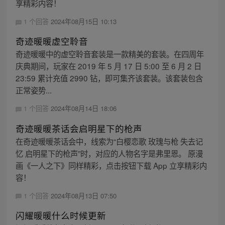
享精彩内容！
1 个回答
2024年08月15日 10:13
奇迹暖暖虚空聆音
奇迹暖暖中的虚空聆音套装是一款精美的套装。在四周年
庆典期间，玩家在 2019 年 5 月 17 日 5:00 至 6 月 2 日
23:59 累计充值 2990 钻，即可集齐该套装。该套装包含
正常姿势...
1 个回答
2024年08月14日 18:06
奇迹暖暖茶话会启明星下的枪声
在奇迹暖暖茶话会中，线索为“白樱恋歌 玫瑰与枪 失去记
忆 启明星下的枪声”时，对应的人物名字是弗里恩。 原漫
画《一人之下》同样精彩，点击按钮下载 App 立享精彩内
容！
1 个回答
2024年08月13日 07:50
闪耀暖暖什么时候更新