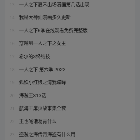
一人之下夏禾出场漫画第几话出现
13
我是大神仙漫画多久更新
14
一人之下6季在线观看免费完整版
15
穿越到一人之下之女主
16
希尔的3终结技
17
一人之下 第六季 2022
18
狐妖小红娘之清我瞳眸
19
海贼王313话
20
航海王扉页故事集全套
21
王也喊诸葛青什么
22
盗贼之海传奇海盗有什么用
23