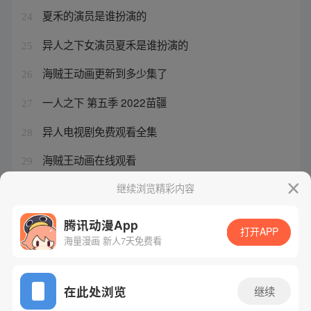
夏禾的演员是谁扮演的
24
异人之下女演员夏禾是谁扮演的
25
海贼王动画更新到多少集了
26
一人之下 第五季 2022苗疆
27
异人电视剧免费观看全集
28
海贼王动画在线观看
29
盗贼之海船速
继续浏览精彩内容
30
腾讯动漫App
打开APP
海量漫画 新人7天免费看
腾讯漫画
起点读书
QQ阅读
网站备案/许可证号：粤B2-20090059-5
在此处浏览
继续
Copyright©1998 - 2026 Tencent. All Rights Reserved