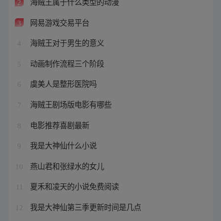
海贼王属于什么类型的动漫
2
网易游戏交易平台
3
海贼王对于男生的意义
4
动画制作流程三个阶段
5
虞美人是整形医院吗
6
海贼王剧场版电影有哪些
7
电影推荐喜剧最新
8
我是大神仙什么小说
9
燕山君和张绿水的女儿
10
夏禾和凌天的小说免费阅读
11
我是大神仙第三季更新时间是几点
12