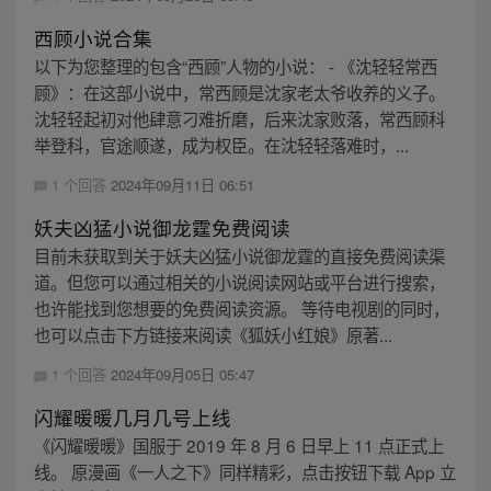
西顾小说合集
以下为您整理的包含“西顾”人物的小说： - 《沈轻轻常西
顾》：在这部小说中，常西顾是沈家老太爷收养的义子。
沈轻轻起初对他肆意刁难折磨，后来沈家败落，常西顾科
举登科，官途顺遂，成为权臣。在沈轻轻落难时，...
1 个回答
2024年09月11日 06:51
妖夫凶猛小说御龙霆免费阅读
目前未获取到关于妖夫凶猛小说御龙霆的直接免费阅读渠
道。但您可以通过相关的小说阅读网站或平台进行搜索，
也许能找到您想要的免费阅读资源。 等待电视剧的同时，
也可以点击下方链接来阅读《狐妖小红娘》原著...
1 个回答
2024年09月05日 05:47
闪耀暖暖几月几号上线
《闪耀暖暖》国服于 2019 年 8 月 6 日早上 11 点正式上
线。 原漫画《一人之下》同样精彩，点击按钮下载 App 立