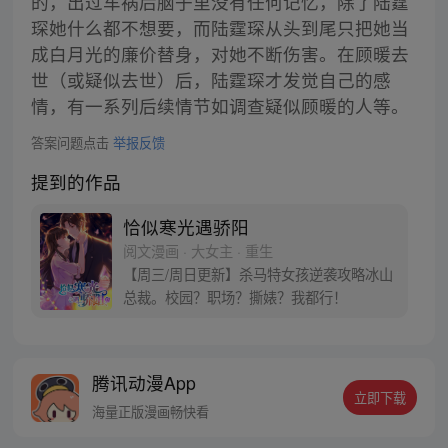
的，出过车祸后脑子里没有任何记忆，除了陆霆
琛她什么都不想要，而陆霆琛从头到尾只把她当
成白月光的廉价替身，对她不断伤害。在顾暖去
世（或疑似去世）后，陆霆琛才发觉自己的感
情，有一系列后续情节如调查疑似顾暖的人等。
答案问题点击
举报反馈
提到的作品
恰似寒光遇骄阳
阅文漫画 · 大女主 · 重生
【周三/周日更新】杀马特女孩逆袭攻略冰山
总裁。校园？职场？撕婊？我都行！
腾讯动漫App
立即下载
海量正版漫画畅快看