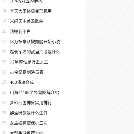
17
108将对应的麻将
18
齐天大圣终极变形机甲
19
米问天韦善温歌曲
20
请赐我予白
21
亿万神豪从被劈腿开始小说
22
赵长军演的武当片段是什么
23
12星座谁是万王之王
24
古今鸳鸯剑演员表
25
400将魂合成
26
山海经496个异兽图解介绍
27
梦幻西游神兽实用排行
28
醉酒舞剑是什么生肖
29
女主被神使保护三次
30
大型手游推荐2023