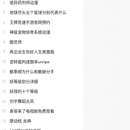
4
诡异药剂师动漫
5
地球尽头五个星球分别代表什么
6
王牌竞速手游官网预约
7
神级宠物培育系统动漫
8
御灵师
9
再见龙生你好人生黑蔷薇
10
逆转裁判成御本unripe
11
都奉顺为什么和敏赫分手
12
妖等级划分详细
13
妖怪的十个等级
14
刘宇舞蹈古风
15
表哥来了电视剧免费观看
16
摩动核 龙神