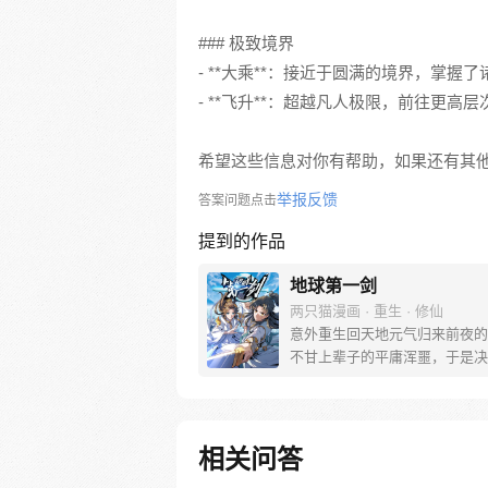
### 极致境界
- **大乘**：接近于圆满的境界，掌握
- **飞升**：超越凡人极限，前往更高
希望这些信息对你有帮助，如果还有其
举报反馈
答案问题点击
提到的作品
地球第一剑
两只猫漫画 · 重生 · 修仙
意外重生回天地元气归来前夜的
不甘上辈子的平庸浑噩，于是决
当拜师，机缘之下竟拜师于前世
没有狂喜，没有庆祝，只有腹黑
无口师姐两位“大佬”带飞的日常
知，这场修仙之途才刚刚开始…
相关问答