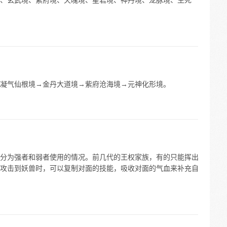
、玄武境、紫府境、天魄境、星君境、神丹境、龙脉境、生死
凝气仙根境→金丹大道境→紫府沧海境→元神化形境。
分为强者和弱者使用的情况。前几代的王权家族，有的只能挥出
攻击到妖兽时，可以复制对面的技能，吸收对面的气血来补充自