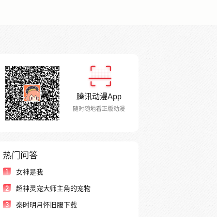
腾讯动漫App
随时随地看正版动漫
热门问答
1
女神是我
2
超神灵宠大师主角的宠物
3
秦时明月怀旧服下载