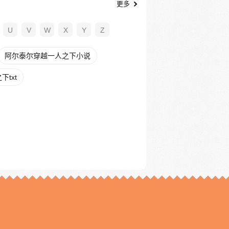
更多
U
V
W
X
Y
Z
阿尔泰尔穿越一人之下小说
txt