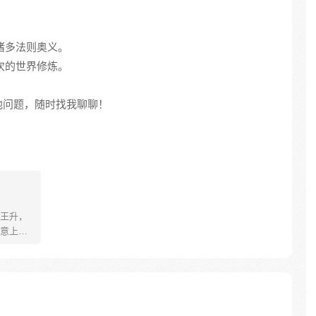
了诸多法则奥义。
层次的世界修炼。
他问题，随时找我聊聊！
王升，
意上武
大佬，
师父和
，殊不
…