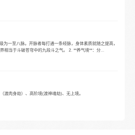
*：等级为一至八脉。开脉者每打通一条经脉，身体素质就随之提高，
于斗破苍穹中的九段斗之气。 2. **养气境**：分...
（渡肉身劫）、高阶境(渡神魂劫)、无上境。