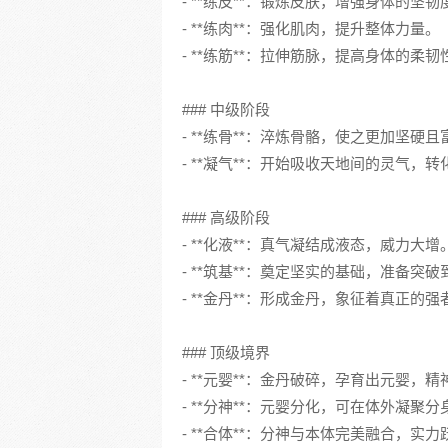
- **练皮**：锻炼皮肤，增强身体的坚韧
- **练肉**：强化肌肉，提升整体力量。
- **练筋**：拉伸筋脉，提高身体的柔
### 中级阶段
- **练骨**：淬炼骨骼，使之更加坚硬
- **凝气**：开始吸收天地间的灵气，
### 高级阶段
- **化液**：真气凝结成液态，威力大增
- **筑基**：奠定坚实的基础，准备突
- **金丹**：形成金丹，象征着真正的
### 顶级境界
- **元婴**：金丹破碎，孕育出元婴，
- **分神**：元婴分化，可在体外凝聚
- **合体**：分神与本体完美融合，实