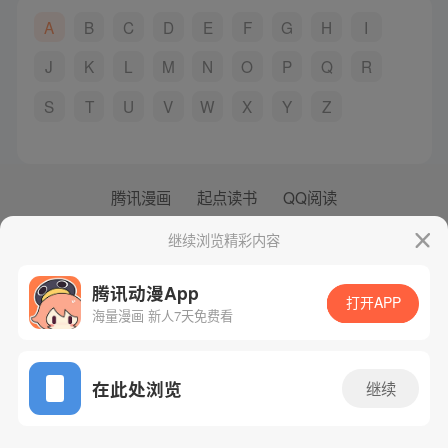
A
B
C
D
E
F
G
H
I
J
K
L
M
N
O
P
Q
R
S
T
U
V
W
X
Y
Z
腾讯漫画
起点读书
QQ阅读
网站备案/许可证号：粤B2-20090059-5
继续浏览精彩内容
Copyright©1998 - 2026 Tencent. All Rights Reserved
腾讯动漫App
打开APP
海量漫画 新人7天免费看
在此处浏览
继续