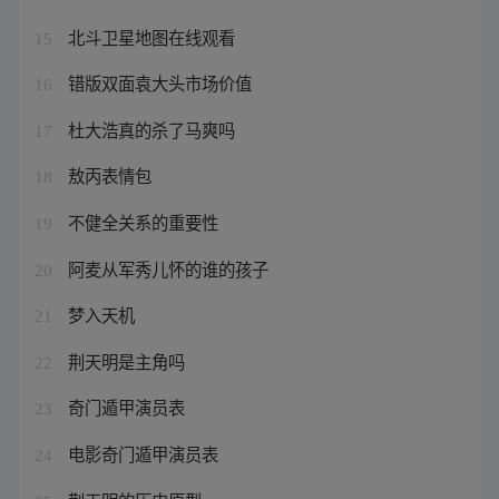
北斗卫星地图在线观看
15
错版双面袁大头市场价值
16
杜大浩真的杀了马爽吗
17
敖丙表情包
18
不健全关系的重要性
19
阿麦从军秀儿怀的谁的孩子
20
梦入天机
21
荆天明是主角吗
22
奇门遁甲演员表
23
电影奇门遁甲演员表
24