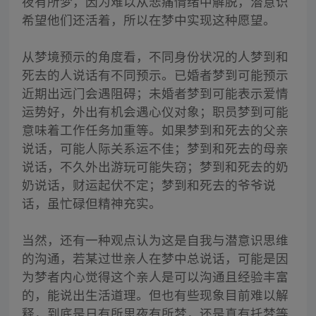
夜有所梦，因为难以从悲痛情绪中解脱，潜意识
希望他们还活着，所以在梦中实现这种愿望。
从梦境预示的角度看，不同身份状况的人梦到和
死去的人说话有不同预示。已婚者梦到可能预示
近期出远门会遇阻碍；未婚者梦到可能表示爱情
运势好，外出有机会遇心仪对象；职员梦到可能
意味着工作任务加重等。如果梦到和死去的父亲
说话，可能人际关系运不佳；梦到和死去的母亲
说话，不久外出游玩可能失窃；梦到和死去的奶
奶说话，财运起伏不定；梦到和死去的爷爷说
话，虽忙碌但精神充实。
当然，还有一种观点认为这是自我与潜意识思维
的沟通，若某过世亲人在梦中总说话，可能是因
为梦者内心觉得这个亲人是可以沟通且经验丰富
的，能说出生活道理。但也有些现象目前难以解
释，到底是日有所思夜有所梦，还是真有托梦等