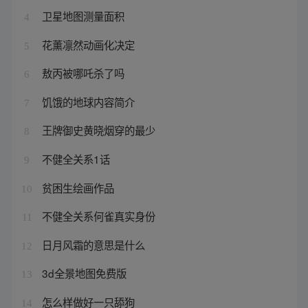
卫星地图测量面积
4
花薰凛然动画化决定
5
敖丙被哪吒杀了吗
6
饥饿的地球内容简介
7
王牌御史黄晓烟穿的最少
8
不健全关系1话
9
贫困生绘画作品
10
不健全关系何雀真实身份
11
日月风霜的意思是什么
12
3d全景地图免费版
13
怎么样做好一只舔狗
14