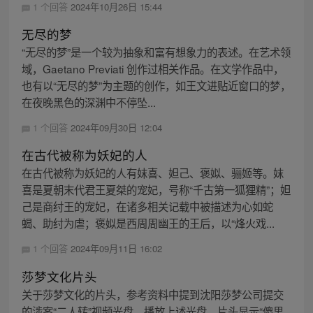
1 个回答
2024年10月26日 15:44
无尽的梦
“无尽的梦”是一个较为抽象和富有想象力的表述。在艺术领
域，Gaetano Previati 创作过相关作品。在文学作品中，
也有以“无尽的梦”为主题的创作，如王文进贴近窗口的梦，
在夜晚黑色的深渊中不停坠...
1 个回答
2024年09月30日 12:04
在古代被称为妖妃的人
在古代被称为妖妃的人有妺喜、妲己、褒姒、骊姬等。妺
喜是夏朝末代君王夏桀的宠妃，号称“千古第一狐狸精”；妲
己是商纣王的宠妃，在诸多相关记载中被描述为心如蛇
蝎、助纣为虐；褒姒是西周周幽王的王后，以“烽火戏...
1 个回答
2024年09月11日 16:02
莎梦文化片头
关于莎梦文化的片头，参考资料中提到沈阳莎梦公司提交
的涉案“二人转”视频光盘，播放上述光盘，片头显示“傻男