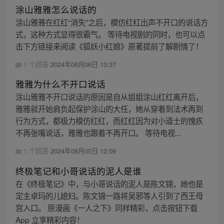
涂山雅雅怎么说话的
涂山雅雅在红红“消失”之后，模仿红红出声不开口的说话方
式，这种方式显得很霸气。 等待电视剧的同时，也可以点
击下方链接来阅读《狐妖小红娘》原著提前了解剧情了！
1 个回答
2024年08月06日 13:37
雅雅为什么不开口说话
涂山雅雅不开口说话的原因是自从姐姐涂山红红离开后，
雅雅就开始肩负起保护涂山的大任，她从穿着到法术再到
行为方式，都极力模仿红红，而红红因为对小道士的愧疚
不再张嘴说话，雅雅也跟着不再开口。 等待电视...
1 个回答
2024年08月05日 12:09
终极笔记和小哥说话的泥人是谁
在《终极笔记》中，与小哥说话的泥人是陈文锦，她也是
定主卓玛的儿媳妇。陈文锦一路将吴邪等人引到了西王母
宫入口。 原漫画《一人之下》同样精彩，点击按钮下载
App 立享精彩内容！