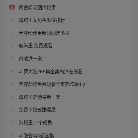
南宫问天图片铠甲
3
海贼王女角色颜值排行
4
元尊动漫更新时间是多少
5
航海王 免费观看
6
俞敏洪一家
7
斗罗大陆265集全集高清在线看
8
元尊动漫免费观看全集完整版4季
9
海贼王萨博最新一集
10
免费下拉式酷漫屋
11
海贼王11个成员
12
斗破苍穹3部全集
13