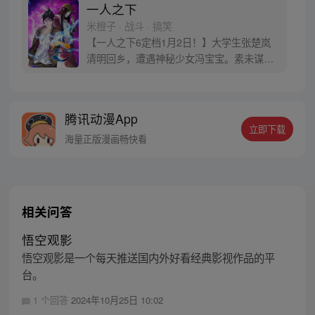
一人之下
米橙子 · 战斗 · 搞笑
【一人之下6定档1月2日！】大学生张楚岚
清明回乡，遭遇神秘少女冯宝宝。素未谋面
的冯宝宝却对张楚岚异常熟悉，并将其带去
自己打工的快递公司。为了帮冯宝宝寻找她
的身世，也为了查清自己与爷爷身上的秘
腾讯动漫App
密，张楚岚的生活被彻底颠覆，与冯宝宝一
立即下载
同踏上“异人”之旅。
海量正版漫画畅快看
相关问答
悟空观影
悟空观影是一个每天推送国内外好看经典影视作品的平
台。
1 个回答
2024年10月25日 10:02