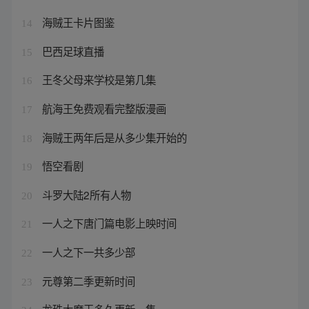
海贼王卡片图鉴
14
巴西足球直播
15
王冬父母来学校是第几集
16
航海王免费观看完整版漫画
17
海贼王两年后是从多少集开始的
18
悟空看剧
19
斗罗大陆2所有人物
20
一人之下唐门篇电影上映时间
21
一人之下一共多少部
22
元尊第二季更新时间
23