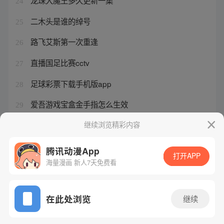
龙珠大魔王多久更新一集
24
二木头是谁的绰号
25
路飞艾斯第一次重逢
26
直播国足比赛cctv
27
足球彩票下载手机版app
28
爱吾游戏宝盒金手指怎么生效
29
西行纪漫画一套有几本
继续浏览精彩内容
30
腾讯动漫App
打开APP
海量漫画 新人7天免费看
腾讯漫画
起点读书
QQ阅读
网站备案/许可证号：粤B2-20090059-5
在此处浏览
继续
Copyright©1998 - 2026 Tencent. All Rights Reserved