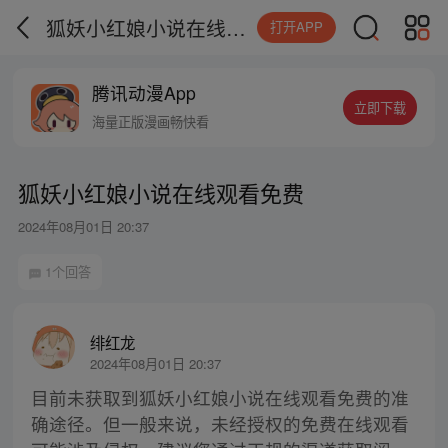
狐妖小红娘小说在线观看免费
打开APP
腾讯动漫App
立即下载
海量正版漫画畅快看
狐妖小红娘小说在线观看免费
2024年08月01日 20:37
1个回答
绯红龙
2024年08月01日 20:37
目前未获取到狐妖小红娘小说在线观看免费的准
确途径。但一般来说，未经授权的免费在线观看