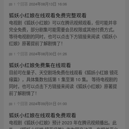
1 个回答
2024年08月13日 16:06
狐妖小红娘在线观看免费完整观看
电视剧《狐妖小红娘》可以在腾讯视频观看，但可能并非
完全免费，部分剧集可能需要会员权限或其他付费方式。
等待电视剧的同时，也可以点击下方链接来阅读《狐妖小
红娘》原著提前了解剧情了！
1 个回答
2024年08月30日 01:26
狐妖小红娘免费集在线观看
目前可在量子、天空剧场免费在线观看《狐妖小红娘 镜花
缘篇》，具体集数包括第 1 集至第 10 集。 等待电视剧的
同时，也可以点击下方链接来阅读《狐妖小红娘》原著提
前了解剧情了！
1 个回答
2024年09月01日 01:00
狐妖小红娘在线观看免费观看
电视剧《狐妖小红娘》预计 2023 年在腾讯视频播出。此