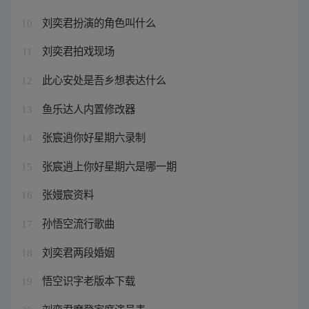
刘奕君扮演的角色叫什么
10
刘奕君拍戏现场
11
此心安处是吾乡想表达什么
12
鱼乐达人内置修改器
13
张宸逍你好星期六录制
14
张宸逍上你好星期六是哪一期
15
张嫚宸资料
16
孙悟空流行歌曲
17
刘奕君两段婚姻
18
悟空识字老版本下载
19
刘奕君摩登家庭演员表