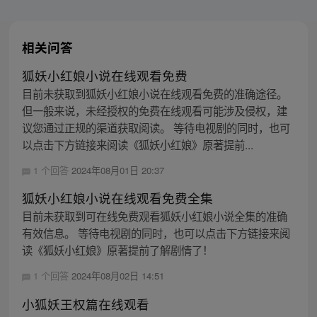
相关问答
狐妖小红娘小说在线观看免费
目前未获取到狐妖小红娘小说在线观看免费的准确途径。
但一般来说，未经授权的免费在线观看可能涉及侵权，建
议您通过正规的渠道获取阅读。 等待电视剧的同时，也可
以点击下方链接来阅读《狐妖小红娘》原著提前...
1 个回答
2024年08月01日 20:37
狐妖小红娘小说在线观看免费全集
目前未获取到可在线免费观看狐妖小红娘小说全集的准确
有效信息。 等待电视剧的同时，也可以点击下方链接来阅
读《狐妖小红娘》原著提前了解剧情了！
1 个回答
2024年08月02日 14:51
小狐妖王权篇在线观看