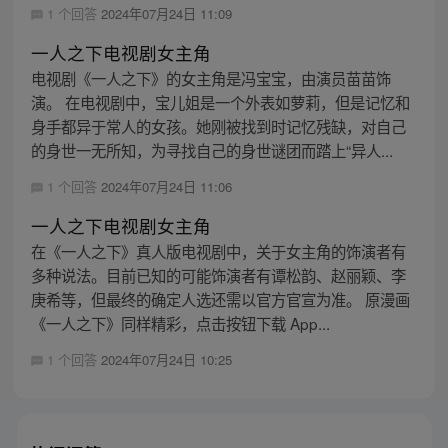
1 个回答
2024年07月24日 11:09
一人之下电视剧女主角
电视剧《一人之下》的女主角是冯宝宝，由演员苗苗饰
演。 在电视剧中，宝儿姐是一个外表如萝莉，但是记忆和
身手都异于常人的女孩。她刚被找到时记忆残缺，对自己
的身世一无所知，为寻找自己的身世谜团而踏上“异人...
1 个回答
2024年07月24日 11:06
一人之下电视剧女主角
在《一人之下》真人版电视剧中，关于女主角的饰演者有
多种说法。目前已知的可能饰演者有谭松韵、赵丽颖、李
庚希等，但最终的确定人选还需以官方官宣为准。 原漫画
《一人之下》同样精彩，点击按钮下载 App...
1 个回答
2024年07月24日 10:25