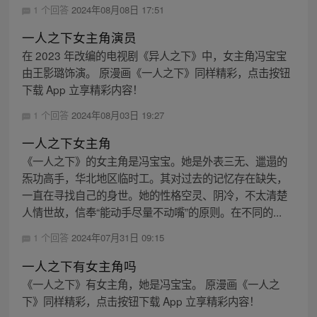
1 个回答
2024年08月08日 17:51
一人之下女主角演员
在 2023 年改编的电视剧《异人之下》中，女主角冯宝宝
由王影璐饰演。 原漫画《一人之下》同样精彩，点击按钮
下载 App 立享精彩内容！
1 个回答
2024年08月03日 19:27
一人之下女主角
《一人之下》的女主角是冯宝宝。她是外表三无、邋遢的
炁功高手，华北地区临时工。其对过去的记忆存在缺失，
一直在寻找自己的身世。她的性格空灵、阴冷，不太清楚
人情世故，信奉“能动手尽量不动嘴”的原则。在不同的...
1 个回答
2024年07月31日 09:15
一人之下有女主角吗
《一人之下》有女主角，她是冯宝宝。 原漫画《一人之
下》同样精彩，点击按钮下载 App 立享精彩内容！