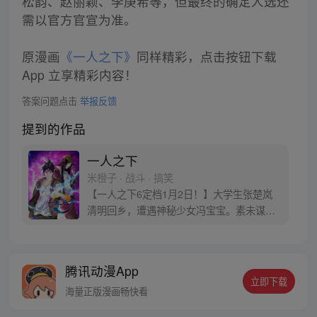
松韵、赵丽颖、李庚希等，但最终的确定人选还
需以官方官宣为准。
原漫画
《一人之下》
同样精彩，点击按钮下载
App 立享精彩内容！
答案问题点击
举报反馈
提到的作品
一人之下
米橙子 · 战斗 · 搞笑
【一人之下6定档1月2日！】大学生张楚岚
清明回乡，遭遇神秘少女冯宝宝。素未谋面
的冯宝宝却对张楚岚异常熟悉，并将其带去
自己打工的快递公司。为了帮冯宝宝寻找她
的身世，也为了查清自己与爷爷身上的秘
腾讯动漫App
密，张楚岚的生活被彻底颠覆，与冯宝宝一
立即下载
同踏上“异人”之旅。
海量正版漫画畅快看