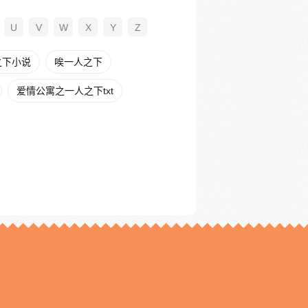
U
V
W
X
Y
Z
之下小说
唉一人之下
爱情公寓之一人之下txt