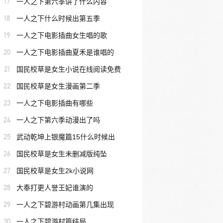
17
一人之下第六季讲了什么内容
18
一人之下什么时候出第五季
19
一人之下电影插曲女生唱的歌
20
一人之下电影插曲夏禾是谁唱的
21
国民校草是女生小说在线阅读免费
22
国民校草是女生漫画第二季
23
一人之下电影插曲有哪些
24
一人之下第六季动漫出了吗
25
武动乾坤上银魔篇15什么时候出
26
国民校草是女生未删减版纯坠
27
国民校草是女生2k小说网
28
大奉打更人誉王妃谁演的
29
一人之下碧游村动画第几集出现
30
一人之下碧游村篇结局