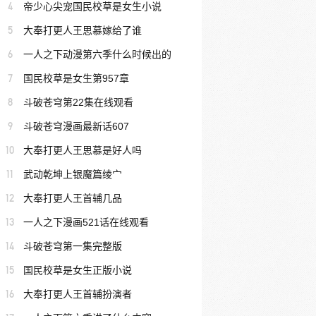
4
帝少心尖宠国民校草是女生小说
5
大奉打更人王思慕嫁给了谁
6
一人之下动漫第六季什么时候出的
7
国民校草是女生第957章
8
斗破苍穹第22集在线观看
9
斗破苍穹漫画最新话607
10
大奉打更人王思慕是好人吗
11
武动乾坤上银魔篇绫宀
12
大奉打更人王首辅几品
13
一人之下漫画521话在线观看
14
斗破苍穹第一集完整版
15
国民校草是女生正版小说
16
大奉打更人王首辅扮演者