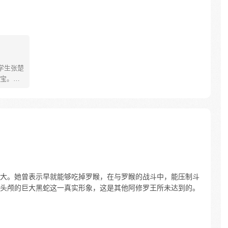
学生张楚
宝。素
熟悉，
。为了
查清自
生活被
人”之
大。她曾表示早就能够吃掉罗睺，在与罗睺的战斗中，能压制斗
头颅的巨大黑蛇这一真实形象，这是其他阿修罗王所未达到的。