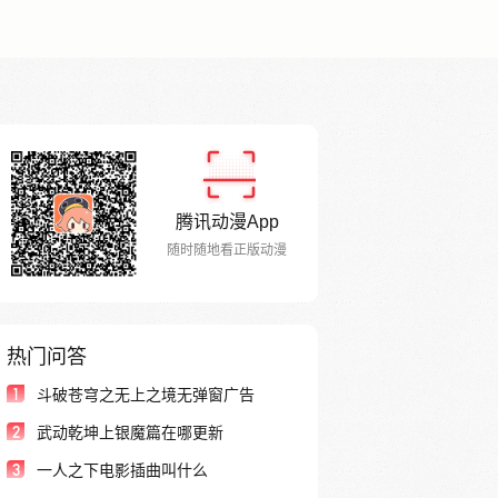
腾讯动漫App
随时随地看正版动漫
热门问答
1
斗破苍穹之无上之境无弹窗广告
2
武动乾坤上银魔篇在哪更新
3
一人之下电影插曲叫什么