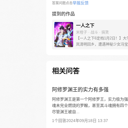
举报反馈
答案问题点击
提到的作品
一人之下
米橙子 · 战斗 · 搞笑
【一人之下6定档1月2日！】大
岚清明回乡，遭遇神秘少女冯宝
未谋面的冯宝宝却对张楚岚异常
并将其带去自己打工的快递公司
帮冯宝宝寻找她的身世，也为了
己与爷爷身上的秘密，张楚岚的
相关问答
彻底颠覆，与冯宝宝一同踏上“异
旅。
阿修罗渊王的实力有多强
阿修罗渊王是第一个阿修罗王，实力极为强
魂未完全燃烧的罗睺，甚至其斗魂拥有四个
尽管渊王被自...
1个回答
2024年09月18日 13:37