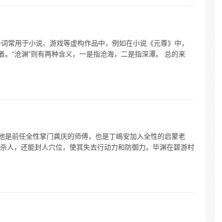
渊”一词常用于小说、游戏等虚构作品中，例如在小说《元尊》中，
者。“沧渊”则有两种含义，一是指沧海，二是指深潭。 总的来
。他是前任全性掌门龚庆的师傅，也是丁嶋安加入全性的启蒙老
杀人，还能封人穴位，使其失去行动力和防御力。毕渊在碧游村