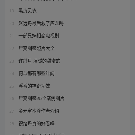
黑贞灵衣
19
赵远舟最后救了应龙吗
20
一部兄妹相恋电视剧
21
尸变图鉴照片大全
22
许龄月 温暖的甜蜜的
23
何与都有哪些绯闻
24
浮香的神奇功效
25
尸变图鉴25个案例图片
26
金元宝本尊作者介绍
27
祝绪丹真的好看吗
28