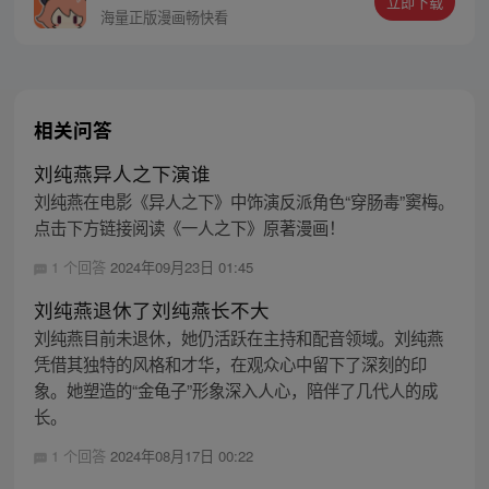
立即下载
同踏上“异人”之旅。
海量正版漫画畅快看
相关问答
刘纯燕异人之下演谁
刘纯燕在电影《异人之下》中饰演反派角色“穿肠毒”窦梅。
点击下方链接阅读《一人之下》原著漫画！
1 个回答
2024年09月23日 01:45
刘纯燕退休了刘纯燕长不大
刘纯燕目前未退休，她仍活跃在主持和配音领域。刘纯燕
凭借其独特的风格和才华，在观众心中留下了深刻的印
象。她塑造的“金龟子”形象深入人心，陪伴了几代人的成
长。
1 个回答
2024年08月17日 00:22