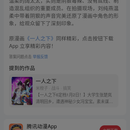
温柔的阔太太，实则是阴狠毒辣、没有底线、制
造混乱组织的重要成员。在拍摄现场，刘纯燕温
柔中带着阴狠的声音完美还原了漫画中角色的形
象，给观众留下了深刻印象。
原漫画
《一人之下》
同样精彩，点击按钮下载
App 立享精彩内容！
答案问题点击
举报反馈
提到的作品
一人之下
米橙子 · 战斗 · 搞笑
【一人之下6定档1月2日！】大学生张楚岚
清明回乡，遭遇神秘少女冯宝宝。素未谋面
的冯宝宝却对张楚岚异常熟悉，并将其带去
自己打工的快递公司。为了帮冯宝宝寻找她
的身世，也为了查清自己与爷爷身上的秘
腾讯动漫App
密，张楚岚的生活被彻底颠覆，与冯宝宝一