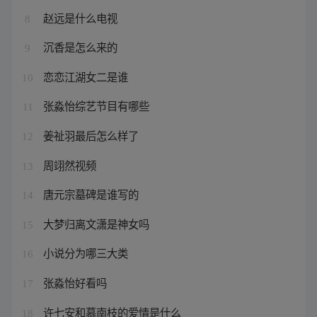
赵远是什么电视
8
沉香是怎么来的
9
恋恋江湖女二是谁
10
张淼怡综艺节目有哪些
11
姜祉羽最后怎么样了
12
周翊然视频
13
唐元宗墓碑是谁写的
14
大梦归离文潇是神女吗
15
小说分为哪三大类
16
张淼怡好看吗
17
许七安和慕南枝的爱情是什么
18