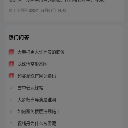
1 个回答
2024年08月01日 14:40
热门问答
大奉打更人许七安的职位
1
龙珠悟空形态图
2
超赛龙珠官网兑换码
3
雪中姜泥绿帽
4
大梦归离导演是谁啊
5
如何避免楼层违规施工
6
祝绪丹为什么被雪藏
7