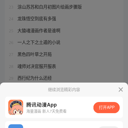
涂山苏苏和白月初图片绘画步骤版
23
龙珠悟空到底有多强
24
大猿魂漫画作者是谁啊
25
一人之下之土遁的小说
26
黑色四叶草之开局
27
魂师对决官服开服表
28
西行纪为什么还经
29
蜘蛛精和王权富贵
继续浏览精彩内容
30
腾讯动漫App
打开APP
海量漫画 新人7天免费看
腾讯漫画
起点读书
QQ阅读