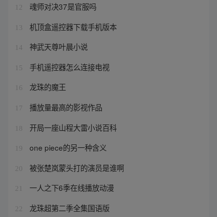
魂师对决37是官服吗
12
机顶盒遥控器下载手机版本
13
神武天尊叶晨小说
14
手机遥控器怎么连接电视
15
龙珠的魔王
16
播放量最高的影视作品
17
开局一座山程大雷小说百科
18
one piece的另一种含义
19
被张楚岚蒙头打的演员是谁啊
20
一人之下6季在线播放动漫
21
龙珠超第二季全集国语版
22