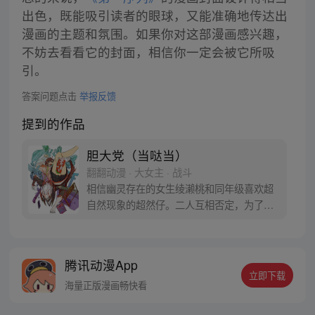
出色，既能吸引读者的眼球，又能准确地传达出
漫画的主题和氛围。如果你对这部漫画感兴趣，
不妨去看看它的封面，相信你一定会被它所吸
引。
答案问题点击
举报反馈
提到的作品
胆大党（当哒当）
翻翻动漫 · 大女主 · 战斗
相信幽灵存在的女生绫濑桃和同年级喜欢超
自然现象的超然仔。二人互相否定，为了让
对方信服，桃前往传闻有UFO出没的医院废
墟，超然仔则是去往灵异地点的隧道……命
中注定的恋爱就此展开！？
腾讯动漫App
立即下载
海量正版漫画畅快看