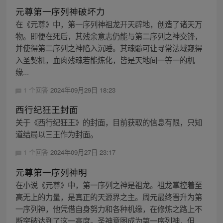
元尊第一序列神破坏力
在《元尊》中，第一序列神祖龙开天辟地，创造了诸天万
物。即便在死后，其残余意志仍能与第二序列之神交锋，
并使得第二序列之神陷入沉睡。其魂髓可让寻常法域窥得
入圣契机，血肉残魂若能炼化，皆是天地间一等一的机
缘...
1 个回答
2024年09月29日 18:23
西行纪狂王封面
关于《西行纪狂王》的封面，目前获取的信息有限，只知
道结局以三王作为封面。
1 个回答
2024年09月27日 23:17
元尊第一序列神明
在小说《元尊》中，第一序列之神是祖龙。祖龙掌控着至
高无上的力量，是真正的天源界之主。周元最终晋升为第
一序列神，他凭借自身努力和各种机缘，在修炼之路上不
断突破达到了这一高度。圣神意图成为第一序列神，但