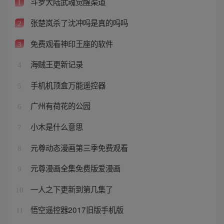
斗罗大陆武魂觉醒渠道
1
张楚岚杀了沈冲吗是真的吗吗
2
免费观看神印王座的软件
3
海贼王更新记录
4
手机机顶盒万能遥控器
5
广州有荷花的公园
6
小木是什么意思
7
元尊动态漫画第三季免费观看
8
元尊漫画全集免费版爱漫画
9
一人之下更新到第几集了
10
悟空遥控器2017旧版手机版
11