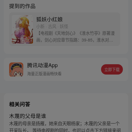
提到的作品
狐妖小红娘
小新 · 古风 · 妖怪
【电视剧《天地剑心》《淮水竹亭》原著漫
画，剑心对应章节指路：39-85，淮水对应
章节指路272-301】 迷糊萝莉小狐妖，正太
道士没节操。自古人妖生死恋，千载孽缘一
线牵。（每周周四更新。）
腾讯动漫App
立即下载
海量正版漫画畅快看
相关问答
木蔑的父母是谁
木蔑的母亲是扬雁，她来自天眼杨家；木蔑的父亲是一个
开采队长。 等待电视剧的同时，也可以点击下方链接来阅