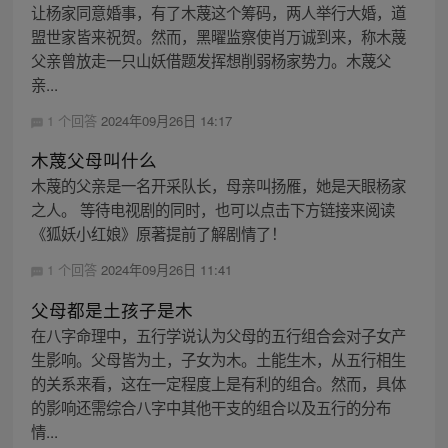
让杨家同意婚事，有了木蔑这个筹码，两人举行大婚，道
盟世家皆来祝贺。然而，黑曜监察使肖万诚到来，称木蔑
父亲曾放走一只山妖借题发挥想削弱杨家势力。木蔑父
亲...
1 个回答
2024年09月26日 14:17
木蔑父母叫什么
木蔑的父亲是一名开采队长，母亲叫扬雁，她是天眼杨家
之人。 等待电视剧的同时，也可以点击下方链接来阅读
《狐妖小红娘》原著提前了解剧情了！
1 个回答
2024年09月26日 11:41
父母都是土孩子是木
在八字命理中，五行学说认为父母的五行组合会对子女产
生影响。父母皆为土，子女为木。土能生木，从五行相生
的关系来看，这在一定程度上是有利的组合。然而，具体
的影响还需综合八字中其他干支的组合以及五行的分布
情...