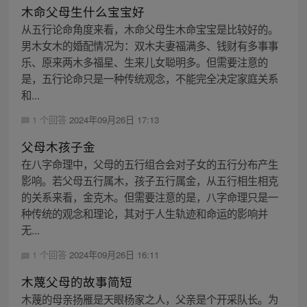
木命父母生什么宝宝好
从五行论命角度来看，木命父母生木命宝宝是比较好的。
男木女木的婚配情况为：双木夫妻福满多、钱财有多事事
乐、原来两木多福星、生来儿女聪明多。但需要注意的
是，五行论命只是一种传统观念，不能完全决定家庭关系
和...
1 个回答
2024年09月26日 17:13
父母木孩子金
在八字命理中，父母的五行组合会对子女的五行分布产生
影响。若父母五行属木，孩子五行属金，从五行相生相克
的关系来看，金克木。但需要注意的是，八字命理只是一
种传统的观念和理论，其对于人生轨迹和命运的影响并
无...
1 个回答
2024年09月26日 16:11
木蔑父母的故事简短
木蔑的母亲扬雁是天眼杨家之人，父亲是个开采队长。为