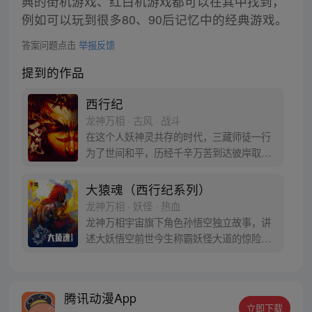
典的街机游戏、红白机游戏都可以在其中找到，
例如可以玩到很多80、90后记忆中的经典游戏。
答案问题点击
举报反馈
提到的作品
西行纪
龙神万相 · 古风 · 战斗
在这个人妖神灵共存的时代，三藏师徒一行
为了世间和平，历经千辛万苦到达彼岸取
得“永恒之火”拯救苍生，可世间并没有因此
变得美好….随着阴谋慢慢揭露，暗魂四起,
大猿魂（西行纪系列）
为了让“永恒之火”重新归位，小狼妖白狼不
龙神万相 · 妖怪 · 热血
辞万难，找到唐三藏大法师，和他一起重新
龙神万相宇宙旗下角色孙悟空独立故事，讲
寻回徒弟们，组成全新“西行小队”，再度踏
述大妖悟空前世今生称霸妖怪大道的惊险历
上西行之旅……
程。 妖怪大道有自己的生存之道，某日，一
位猴妖因人类的祈愿从天而降，以鬼魈之名
响彻妖界，却因堕入暗魂无法再守护重要之
腾讯动漫App
人…六十年后，他再次破石而出，背负着守
立即下载