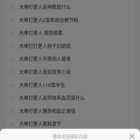
大奉打更人巫神教是什么
20
大奉打更人2宣布退出春节档
21
大奉打更人 南宫倩柔
22
大奉打打更人扬千幻结局
23
大奉打更人中黑袍人是谁
24
大奉打更人是后宫类小说
25
大奉打更人116章半生
26
大奉打更人巫师体系血灵是什么
27
大奉打更人儒圣和监正谁强
28
大奉打更人噩耗章节
29
大奉打更人 术士体系晋升真难
继续浏览精彩内容
30