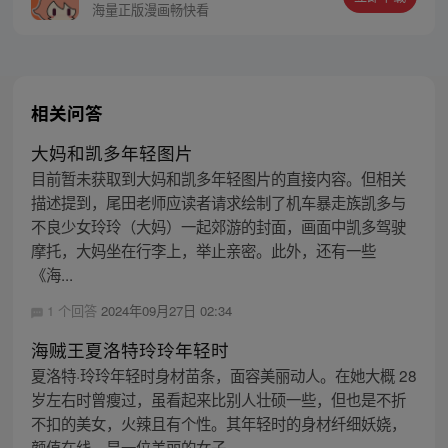
海量正版漫画畅快看
相关问答
大妈和凯多年轻图片
目前暂未获取到大妈和凯多年轻图片的直接内容。但相关
描述提到，尾田老师应读者请求绘制了机车暴走族凯多与
不良少女玲玲（大妈）一起郊游的封面，画面中凯多驾驶
摩托，大妈坐在行李上，举止亲密。此外，还有一些
《海...
1 个回答
2024年09月27日 02:34
海贼王夏洛特玲玲年轻时
夏洛特·玲玲年轻时身材苗条，面容美丽动人。在她大概 28
岁左右时曾瘦过，虽看起来比别人壮硕一些，但也是不折
不扣的美女，火辣且有个性。其年轻时的身材纤细妖娆，
颜值在线，是一位美丽的女子。