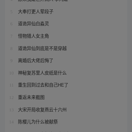
大奉打更人荤段子
5
道诡异仙白淼灵
6
怪物猎人女主角
7
道诡异仙到底是不是穿越
8
离婚后大佬后悔了
9
神秘复苏里人皮纸是什么
10
重生回到过去和自己HE了
11
重返未来截图
12
大宋开局收复燕云十六州
13
陈樱儿为什么被献祭
14