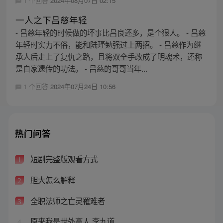
1 个回答
2024年08月07日 02:15
一人之下吕慈年轻
- 吕慈年轻的时候做的坏事比吕良还多，是个狠人。 - 吕慈
年轻时实力不俗，能和陆瑾勉强过上两招。 - 吕慈作为继
承人后走上了复仇之路，且将双全手改成了明魂术，还称
是自家遗传的功法。 - 吕慈的哥哥当年...
1 个回答
2024年07月24日 10:56
热门问答
短剧完整版观看方式
1
胆大怎么解释
2
全职法师之亡灵罹难者
3
原来我是世外高人 李九道
4