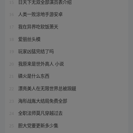
日天下无双全部演员表介绍
15
人类一败涂地手游安卓
16
我在异界吃软饭萧天
17
爱丽丝头模
18
玩家凶猛完结了吗
19
我原来是世外高人 小说
20
磷火是什么东西
21
漂亮美人在无限世界总被觊觎
22
海彤战胤大结局免费全部
23
全职法师莫凡穿越过去
24
胆大党要更新多少集
25