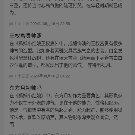
三重，还将当时心高气傲的陆瑾打哭，在年轻时期就已成
为...
1 个回答
2024年08月16日 22:58
王权富贵帅照
在《狐妖小红娘王权篇》中，成毅饰演的王权富贵有很多
帅气的造型。比如身着素雅又具贵族气息的古装，白金发
色搭配黑红战袍，还有在漫天雪花飞扬画面下身着雪白白
衣斗篷的造型，都展现出了他的帅气。 等待电视剧...
1 个回答
2024年08月16日 04:22
东方月初帅吗
在《狐妖小红娘》中，东方月初作为重要角色，其形象魅
力不仅在于外表的帅气，更在于他的能力、性格和经历。
他是一气道盟中有名的后起之秀，能力超群，能够使用狐
族法术，喜欢吃糖葫芦，其人物形象深受观众喜爱。然
而...