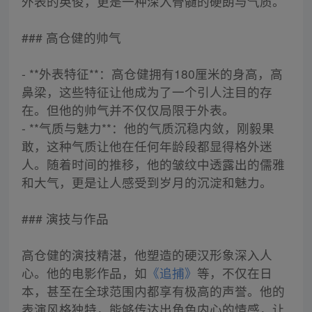
外表的英俊，更是一种深入骨髓的硬朗与气质。
### 高仓健的帅气
- **外表特征**：高仓健拥有180厘米的身高，高
鼻梁，这些特征让他成为了一个引人注目的存
在。但他的帅气并不仅仅局限于外表。
- **气质与魅力**：他的气质沉稳内敛，刚毅果
敢，这种气质让他在任何年龄段都显得格外迷
人。随着时间的推移，他的皱纹中透露出的儒雅
和大气，更是让人感受到岁月的沉淀和魅力。
### 演技与作品
高仓健的演技精湛，他塑造的硬汉形象深入人
心。他的电影作品，如
《追捕》
等，不仅在日
本，甚至在全球范围内都享有极高的声誉。他的
表演风格独特，能够传达出角色内心的情感，让