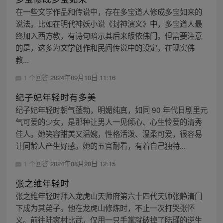
在一些文学作品和传说中，存在多宝道人修成多宝如来的
说法。比如在明代神妖小说《封神演义》中，多宝道人最
终加入西方教，有诗句暗示其后来皈依佛门。但需要注意
的是，这多为文学创作和民间传说中的设定，在现实佛
教...
1 个回答
2024年09月10日 11:16
纪子妃年轻时有多美
纪子妃年轻时朝气蓬勃，明媚纯真，如同 90 年代日剧里元
气可爱的少女，是那种让男人一见倾心、心生怜爱的清秀
佳人。她笑容甜美又温婉，性格活泼、温柔可爱，很容易
让同龄人产生好感。她的五官耐看，有着自己独特...
1 个回答
2024年08月20日 12:15
张之维年轻时
张之维年轻时拜入龙虎山天师府第六十四代天师张静清门
下成为其弟子。他在龙虎山修炼时，不止一次打哭张怀
义。前往陆家村比武，仅用一只手掌就破掉了陆瑾的逆生