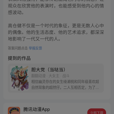
观众在欣赏他的表演时，也能感受到他内心的情
感波动。
高仓健不仅是一个时代的象征，更是无数人心中
的偶像。他的生活态度、他的艺术追求，都深深
地影响了一代又一代的人。
答案问题点击
举报反馈
提到的作品
胆大党（当哒当）
翻翻动漫 · 大女主 · 战斗
相信幽灵存在的女生绫濑桃和同年级喜欢超
自然现象的超然仔。二人互相否定，为了让
对方信服，桃前往传闻有UFO出没的医院废
墟，超然仔则是去往灵异地点的隧道……命
中注定的恋爱就此展开！？
腾讯动漫App
立即下载