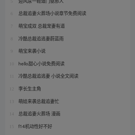
迎风尿一鞋道门驱邪人
5
总裁追妻火葬场小说章节免费阅读
6
萌宝成双 总裁宠妻有道
7
冷酷总裁追逃妻蔚蓝雨
8
萌宝来袭小说
9
hello甜心小说免费阅读
10
冷酷总裁追逃妻 小说全文阅读
11
李长生主角
12
萌娃来袭总裁追妻忙
13
总裁追妻火葬场 漫画
14
f14机动性好不好
15