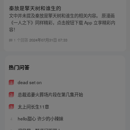
秦放是擎天树和谁生的
文中并未提及秦放是擎天树和谁生的相关内容。 原漫画
《一人之下》同样精彩，点击按钮下载 App 立享精彩内
容！
1 个回答
2024年07月31日 07:33
热门问答
dead set on
1
总裁追妻火葬场片段在第几集开始
2
太上问长生11章
3
hello甜心 许少的小辣妹
4