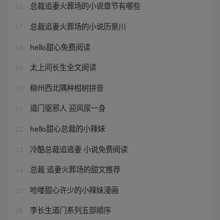
总裁追妻火葬场的小说章节有哪些
16
总裁追妻火葬场的小说历景川
17
hello甜心免费阅读
18
太上问长生全文阅读
19
柳州西北隅种柑树拼音
20
道门驱邪人 迎风尿一身
21
hello甜心总裁的小辣妹
22
冷酷总裁追逃妻 小说免费阅读
23
总裁 追妻火葬场的甜文推荐
24
哈喽甜心许少的小辣妹漫画
25
李长生道门系列五部顺序
26