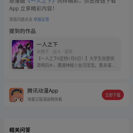
原漫画
《一人之下》
同样精彩，点击按钮下载
App 立享精彩内容！
答案问题点击
举报反馈
提到的作品
一人之下
米橙子 · 战斗 · 搞笑
【一人之下6定档1月2日！】大学生张楚岚
清明回乡，遭遇神秘少女冯宝宝。素未谋面
的冯宝宝却对张楚岚异常熟悉，并将其带去
自己打工的快递公司。为了帮冯宝宝寻找她
的身世，也为了查清自己与爷爷身上的秘
腾讯动漫App
密，张楚岚的生活被彻底颠覆，与冯宝宝一
立即下载
同踏上“异人”之旅。
海量正版漫画畅快看
相关问答