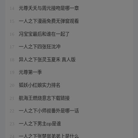
元尊夭夭与周元接吻是哪一章
14
一人之下漫画免费无弹窗观看
15
冯宝宝最后和谁在一起了
16
一人之下四张狂沈冲
17
异人之下张灵玉夏禾 真人版
18
元尊第一季
19
狐妖小红娘实力排名
20
航海王燃烧意志下载链接
21
一人之下小师叔番外是哪一话
22
一人之下男主cp是谁
23
一人之下张楚岚弟弟上是什么
24