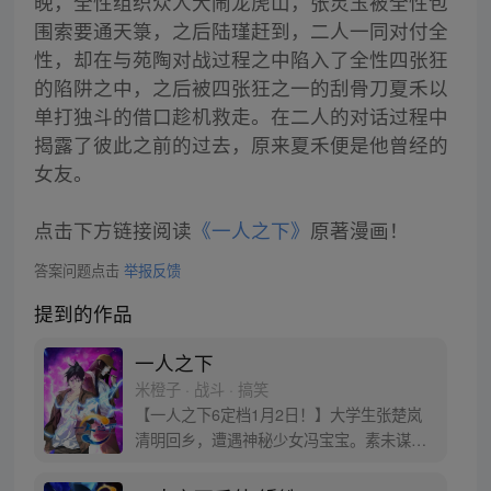
晚，全性组织众人大闹龙虎山，张灵玉被全性包
围索要通天箓，之后陆瑾赶到，二人一同对付全
性，却在与苑陶对战过程之中陷入了全性四张狂
的陷阱之中，之后被四张狂之一的刮骨刀夏禾以
单打独斗的借口趁机救走。在二人的对话过程中
揭露了彼此之前的过去，原来夏禾便是他曾经的
女友。
点击下方链接阅读
《一人之下》
原著漫画！
答案问题点击
举报反馈
提到的作品
一人之下
米橙子 · 战斗 · 搞笑
【一人之下6定档1月2日！】大学生张楚岚
清明回乡，遭遇神秘少女冯宝宝。素未谋面
的冯宝宝却对张楚岚异常熟悉，并将其带去
自己打工的快递公司。为了帮冯宝宝寻找她