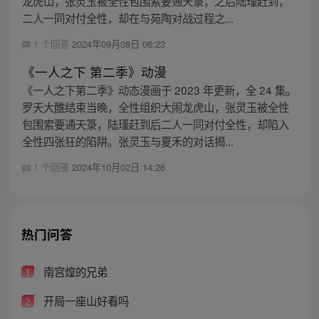
龙虎山，张灵玉被全性包围索要通天箓，之后陆瑾赶到，
二人一同对付全性，却在与苑陶对战过程之...
1 个回答
2024年09月08日 06:23
《一人之下 第二季》动漫
《一人之下第二季》动态漫画于 2023 年更新，全 24 集。
罗天大醮结束当晚，全性组织大闹龙虎山，张灵玉被全性
包围索要通天箓，陆瑾赶到后二人一同对付全性，却陷入
全性四张狂的陷阱。张灵玉与夏禾的对话揭...
1 个回答
2024年10月02日 14:26
热门问答
南宫煌的兄弟
1
开局一座山好看吗
2