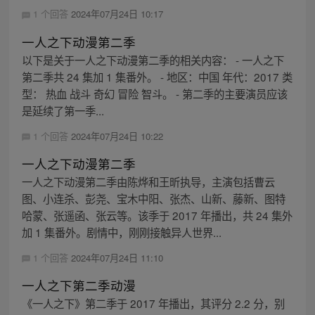
1 个回答
2024年07月24日 10:17
一人之下动漫第二季
以下是关于一人之下动漫第二季的相关内容： - 一人之下
第二季共 24 集加 1 集番外。 - 地区：中国 年代：2017 类
型： 热血 战斗 奇幻 冒险 智斗。 - 第二季的主要演员应该
是延续了第一季...
1 个回答
2024年07月24日 10:22
一人之下动漫第二季
一人之下动漫第二季由陈烨和王昕执导，主演包括曹云
图、小连杀、彭尧、宝木中阳、张杰、山新、藤新、图特
哈蒙、张遥函、张云等。该季于 2017 年播出，共 24 集外
加 1 集番外。剧情中，刚刚接触异人世界...
1 个回答
2024年07月24日 11:10
一人之下第二季动漫
《一人之下》第二季于 2017 年播出，其评分 2.2 分，别