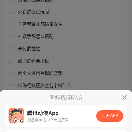
死亡约会试玩版
23
王者荣耀id 高质量女生
24
神话手镯怎么搭配
25
朱传武牺牲
26
致命的约会小说
27
两个人逃出监狱的游戏
28
山海经妖怪大全名字叫什么
29
全球高考漫画原耽周边
继续浏览精彩内容
30
腾讯动漫App
打开APP
海量漫画 新人7天免费看
腾讯漫画
起点读书
QQ阅读