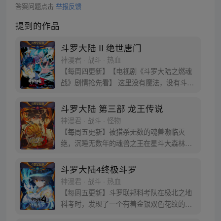
答案问题点击
举报反馈
提到的作品
斗罗大陆 II 绝世唐门
神漫君 · 战斗 · 热血
【每周四更新】【电视剧《斗罗大陆之燃魂
战》剧情抢先看】 这里没有魔法，没有斗
气，没有武术，却有武魂。 唐门创立万年之
后的斗罗大陆上，唐门式微，一代天骄霍雨
斗罗大陆 第三部 龙王传说
浩横空出世，一切的神奇都将一一展现。 唐
神漫君 · 战斗 · 怪物
门暗器能否重振雄风，唐门能否重现辉煌，
【每周五更新】被猎杀无数的魂兽濒临灭
一切尽绝世唐门！
绝，沉睡无数年的魂兽之王在星斗大森林最
后的净土苏醒，复仇之战暗云密布。当“废武
魂”遇上执着而顽强的少年唐舞麟，万众瞩目
斗罗大陆4终极斗罗
的武魂传奇将再次被书写。我们不期待奇
神漫君 · 战斗 · 热血
迹，但要给奇迹一个机会。
【每周五更新】斗罗联邦科考队在极北之地
科考时，发现了一个有着金银双色花纹的
蛋。他们探查后发现里面居然有生命迹象，