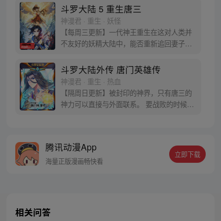
于是赶忙将其带回研究所进行孵化。蛋孵化
斗罗大陆 5 重生唐三
出来了，可孵出来的是一个婴儿，一个和人
神漫君 · 重生 · 妖怪
类一模一样的孩子；与此同时，联邦研究所
【每周三更新】一代神王重生在这对人类并
正在解冻一名银色长发女子，而一名蓝发青
不友好的妖精大陆中，能否重新追回妻子。
年则在海滨被人发现
千奇百怪的妖神变又会带给他怎样的重生之
路？尽在一代神王至情追妻之旅，斗罗大陆
斗罗大陆外传 唐门英雄传
第五部，重生唐三!
神漫君 · 重生 · 热血
【隔周日更新】被封印的神界，只有唐三的
神力可以直接与外面联系。 要战败的时候，
从遥远的斗罗大陆…神界，瞬间翻盘！ 众神
之战，谁与争锋？ 当主角光环碰到一起，谁
能更胜一筹？这是属于唐门的一场众神之
腾讯动漫App
战！
立即下载
海量正版漫画畅快看
相关问答