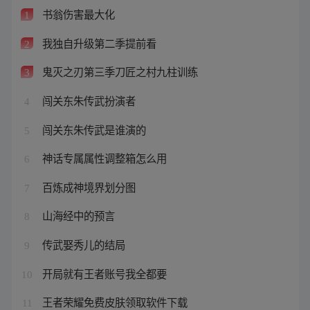
书翁伤害最大化
1
我独自升级第二季提前看
2
鬼灭之刃第三季刀匠之村九柱训练
3
闯关东朱传武扮演者
4
闯关东朱传武是谁演的
5
神话专属属性调整箱怎么用
6
百炼成神境界划分图
7
山海经中的预言
8
传武娶秀儿的结局
9
开局就有王者账号我全都要
10
王者荣耀免费皮肤领取软件下载
11