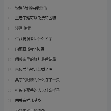
怪兽8号漫画最新话
12
王者荣耀可以免费转区嘛
13
漫画 传武
14
传武扮演者叫什么名字
15
雨燕直播app优势
16
闯关东里的鲜儿最后结局
17
朱传武与鲜儿结婚了吗
18
奥丁的眼睛为什么瞎了一只
19
打架下死手的人长什么样子
20
闯关东鲜儿献身
21
为啥传武喜欢谭鲜
22