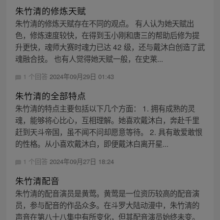
朱竹清的修炼天赋
朱竹清的修炼天赋存在不同的观点。 有人认为她天赋出
色，修炼速度较快，在得到玉小刚和唐三的帮助后修为提
升更快，魂师大赛时魂力已达 42 级，还与戴沐白创造了武
魂融合技。 也有人觉得她天赋一般，在史莱...
1 个回答
2024年09月29日 01:43
朱竹清的全部特点
朱竹清的特点主要包括以下几个方面： 1. 拥有成熟的灵
魂，能够将心比心，互相理解。她喜欢戴沐白，奔赴千里
赶到天斗帝国，虽不闻不问却愿意等待。 2. 具有敢爱敢恨
的性格。从小喜欢戴沐白，即便戴沐白离开星...
1 个回答
2024年09月27日 18:24
朱竹清配音
朱竹清的配音演员是黄莺。黄莺是一位资历较高的配音演
员，参与配音的作品众多。在斗罗大陆动漫中，朱竹清的
声音在第八十八集中有所变化，但其配音演员始终未变。