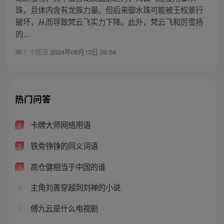
珠，且体内含有龙族力量。但后来御水珠可能被王权景行
破坏，从而导致梵云飞实力下降。此外，梵云飞和厉雪扬
的...
1 个回答
2024年08月13日 09:54
热门问答
卡牌大师网络用语
1
铁骨铮铮的同义词语
2
高仓健相当于中国的谁
3
主角刘善穿越到刘禅的小说
4
傅九云是什么电视剧
5