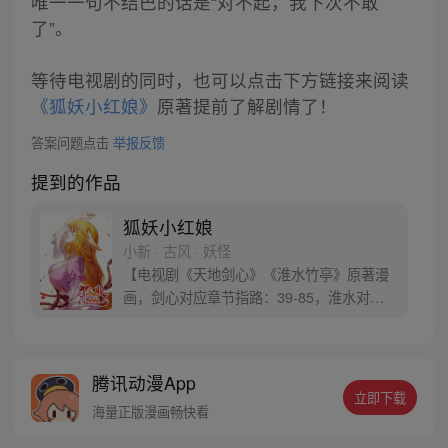
唯一一句不结巴的话是“对不起，我下次不敢
了”。
等待电视剧的同时，也可以点击下方链接来阅读
《狐妖小红娘》
原著提前了解剧情了！
答案问题点击
举报反馈
提到的作品
狐妖小红娘
小新 · 古风 · 妖怪
【电视剧《天地剑心》《淮水竹亭》原著漫
画，剑心对应章节指路：39-85，淮水对应
章节指路272-301】 迷糊萝莉小狐妖，正太
道士没节操。自古人妖生死恋，千载孽缘一
线牵。（每周周四更新。）
腾讯动漫App
立即下载
海量正版漫画畅快看