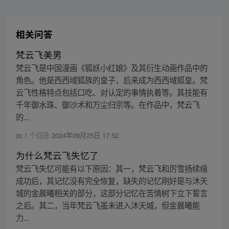
相关问答
梵云飞美男
梵云飞是中国漫画《狐妖小红娘》及其衍生动画作品中的
角色。他是西西域狐族的皇子，后来成为西西域狐皇。梵
云飞性格特点包括口吃、对认定的事情执着等。其技能有
千年御水珠、御沙术和万尘归宗等。在作品中，梵云飞
的...
1 个回答
2024年09月25日 17:52
为什么梵云飞失忆了
梵云飞失忆可能有以下原因：其一，梵云飞和厉雪扬续缘
成功后，其记忆没有完全恢复，缺失的记忆刚好是与沐天
城的金晨曦相关的部分，这部分记忆在苦情树下立下誓言
之后。其二，当年梵云飞虽未进入沐天城，但金晨曦能
力...