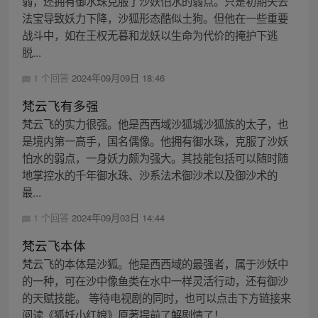
弱，还拥有御水珠克服了沙妖怕水的弱点。只是初期失去
法宝导致妖力下降，沙狐形态酷似土狗。但他在一些重要
战斗中，如在王权无暮和龙妖以生命为代价的掩护下逃
脱...
1 个回答
2024年09月09日 18:46
梵云飞有多强
梵云飞的实力很强。他是西西域沙狐城沙狐族的太子，也
是境内第一高手，国名偶像。他拥有御水珠，克服了沙妖
怕水的弱点，一身妖力颇为强大。其技能包括可以随时随
地掌控水的千年御水珠、沙系法术御沙术以及御沙术的
最...
1 个回答
2024年09月03日 14:44
梵云飞本体
梵云飞的本体是沙狐。他是西西域的最强者，属于沙妖中
的一种，可在沙中像鱼类在水中一样灵活行动，还有御沙
的天赋技能。 等待电视剧的同时，也可以点击下方链接来
阅读《狐妖小红娘》原著提前了解剧情了！