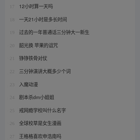
12小时算一天吗
17
一天21小时是多长时间
18
过去的一年普通话三分钟大一新生
19
韶光换 苹果的诅咒
20
铮铮铁骨对仗
21
三分钟演讲大概多少个词
22
入魔动漫
23
剧本杀dm小姐姐
24
戒网瘾学校叫什么名字
25
全球校草是女生漫画
26
王格格喜欢申浩南吗
27