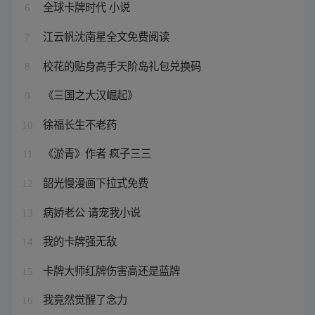
全球卡牌时代 小说
6
江云帆沈南星全文免费阅读
7
校花的贴身高手天阶岛礼包兑换码
8
《三国之大汉崛起》
9
徐福长生不老药
10
《淤青》作者 疯子三三
11
韶光慢漫画下拉式免费
12
病娇老公 请宠我小说
13
我的卡牌强无敌
14
卡牌大师红牌伤害高还是蓝牌
15
我竟然觉醒了念力
16