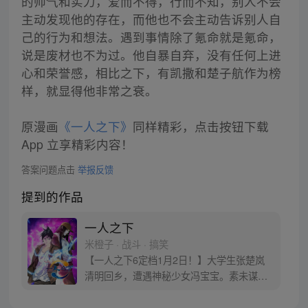
的帅气和实力，爱而不得，行而不知，别人不会
主动发现他的存在，而他也不会主动告诉别人自
己的行为和想法。遇到事情除了氪命就是氪命，
说是废材也不为过。他自暴自弃，没有任何上进
心和荣誉感，相比之下，有凯撒和楚子航作为榜
样，就显得他非常之衰。
原漫画
《一人之下》
同样精彩，点击按钮下载
App 立享精彩内容！
答案问题点击
举报反馈
提到的作品
一人之下
米橙子 · 战斗 · 搞笑
【一人之下6定档1月2日！】大学生张楚岚
清明回乡，遭遇神秘少女冯宝宝。素未谋面
的冯宝宝却对张楚岚异常熟悉，并将其带去
自己打工的快递公司。为了帮冯宝宝寻找她