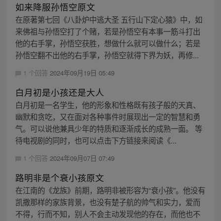
如来降服孙悟空原文
在原著第七回《八卦炉中逃大圣 五行山下定心猿》中，如
来佛祖与孙悟空打了个赌，若是孙悟空有本事一筋斗打出
他的右手掌，孙悟空获胜，想做什么就可以做什么；若是
孙悟空翻不出他的右手掌，孙悟空就得下界为妖，再修...
1 个回答
2024年09月19日 05:49
白月初是小孩还是大人
白月初是一名学生，他的形象和性格既有孩子般的天真、
幽默和贪吃，又在面对各种事件时展现出一定的智慧和勇
气。可以说他兼具少年的特质和逐渐成长的成熟一面。 等
待电视剧的同时，也可以点击下方链接来阅读《...
1 个回答
2024年09月07日 07:49
路明非是个衰小孩原文
在江南的《龙族》前期，路明非被形容为“衰小孩”。他没有
凯撒那样的家族背景，也没有楚子航的帅气和实力，爱而
不得，行而不知，别人不会主动发现他的存在，而他也不