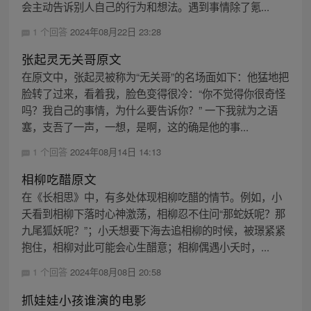
会主动告诉别人自己的行为和想法。遇到事情除了氪...
1 个回答
2024年08月22日 23:28
张起灵无关哥原文
在原文中，张起灵被称为“无关哥”的名场面如下：他猛地把
脸转了过来，看着我，脸色变得很冷：“你不觉得你很奇怪
吗？我自己的事情，为什么要告诉你？” 一下我就为之语
塞，支吾了一声，一想，是啊，这的确是他的事...
1 个回答
2024年08月14日 14:13
相柳吃醋原文
在《长相思》中，有多处体现相柳吃醋的情节。例如，小
夭看到相柳下落时心神激荡，相柳忍不住问“那蛇妖呢？那
九尾狐妖呢？”；小夭想要下海去追相柳的时候，被璟紧紧
抱住，相柳对此可能会心生醋意；相柳偶遇小夭时，...
1 个回答
2024年08月08日 20:58
抓娃娃小孩谁演的电影