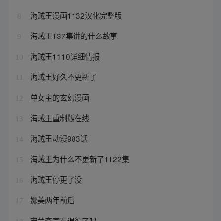
海贼王漫画1132汉化完整版
8
海贼王137集讲的什么故事
9
海贼王1110详细情报
10
海贼王好久不更新了
11
单女主的玄幻漫画
12
海贼王重制版在线
13
海贼王动漫983话
14
海贼王为什么不更新了1122集
15
海贼王停更了没
16
娜美两年前后
17
弗兰奇宣布退役了吗