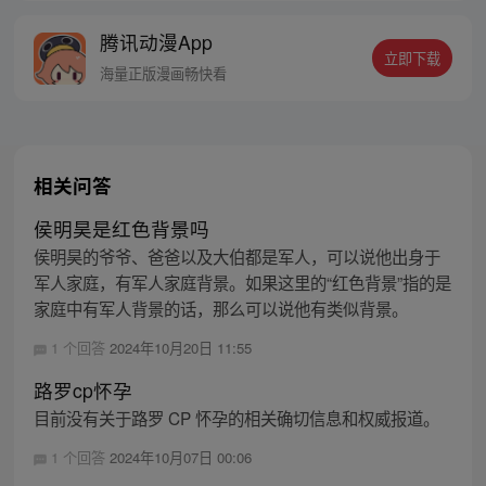
的身世，也为了查清自己与爷爷身上的秘
腾讯动漫App
密，张楚岚的生活被彻底颠覆，与冯宝宝一
立即下载
同踏上“异人”之旅。
海量正版漫画畅快看
相关问答
侯明昊是红色背景吗
侯明昊的爷爷、爸爸以及大伯都是军人，可以说他出身于
军人家庭，有军人家庭背景。如果这里的“红色背景”指的是
家庭中有军人背景的话，那么可以说他有类似背景。
1 个回答
2024年10月20日 11:55
路罗cp怀孕
目前没有关于路罗 CP 怀孕的相关确切信息和权威报道。
1 个回答
2024年10月07日 00:06