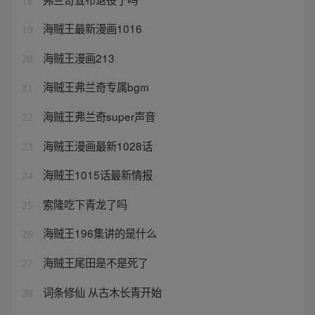
18
海贼王最新漫画1016
19
海贼王漫画213
20
海贼王弗兰奇专属bgm
21
海贼王弗兰奇super声音
22
海贼王漫画最新1028话
23
海贼王1015话最新情报
24
索隆吃下青龙了吗
25
海贼王196集讲的是什么
26
海贼王尾田是不是死了
27
词条修仙 从古木长青开始
28