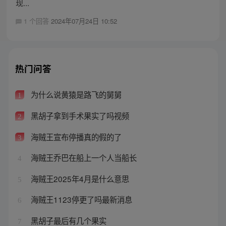
现...
1 个回答
2024年07月24日 10:52
热门问答
为什么说黄猿是路飞的舅舅
1
黑胡子拿到手术果实了吗视频
2
海贼王宣布停播真的假的了
3
海贼王乔巴在船上一个人当船长
4
海贼王2025年4月是什么意思
5
海贼王1123停更了吗最新消息
6
黑胡子最后有几个果实
7