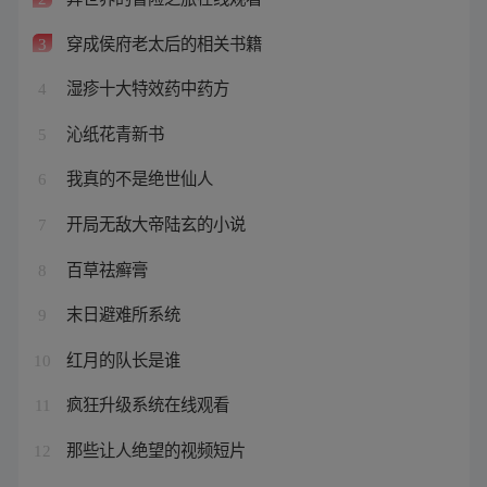
穿成侯府老太后的相关书籍
3
湿疹十大特效药中药方
4
沁纸花青新书
5
我真的不是绝世仙人
6
开局无敌大帝陆玄的小说
7
百草祛癣膏
8
末日避难所系统
9
红月的队长是谁
10
疯狂升级系统在线观看
11
那些让人绝望的视频短片
12