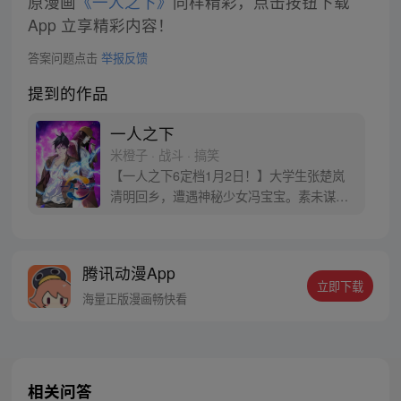
原漫画
《一人之下》
同样精彩，点击按钮下载
App 立享精彩内容！
答案问题点击
举报反馈
提到的作品
一人之下
米橙子 · 战斗 · 搞笑
【一人之下6定档1月2日！】大学生张楚岚
清明回乡，遭遇神秘少女冯宝宝。素未谋面
的冯宝宝却对张楚岚异常熟悉，并将其带去
自己打工的快递公司。为了帮冯宝宝寻找她
的身世，也为了查清自己与爷爷身上的秘
腾讯动漫App
密，张楚岚的生活被彻底颠覆，与冯宝宝一
立即下载
同踏上“异人”之旅。
海量正版漫画畅快看
相关问答