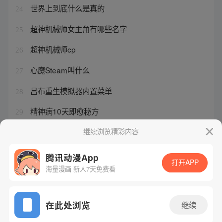
世界上到底什么是真的
24
超神机械师女主角有哪些名字
25
超神机械师cp
26
心魔Steam叫什么
27
吕布重生模拟器内置菜单
28
精神病10天即愈秘方
29
宋子祁喜欢乔茵还是程小曼
继续浏览精彩内容
30
腾讯动漫App
打开APP
海量漫画 新人7天免费看
腾讯漫画
起点读书
QQ阅读
网站备案/许可证号：粤B2-20090059-5
在此处浏览
继续
Copyright©1998 - 2026 Tencent. All Rights Reserved