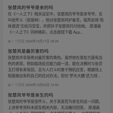
张楚岚的爷爷是亲的吗
在《一人之下》相关设定中，张楚岚的爷爷是亲爷爷，名
叫张怀义（张锡林），他对张楚岚呵护备至，临死前将“炁
体源流”交给冯宝宝，并把孙子张楚岚托付给她。 原漫画
《一人之下》同样精彩，点击按钮下载 App...
1 个回答
2024年10月17日 09:29
张楚岚是最厉害的吗
张楚岚并非是绝对最厉害的角色。虽然他在某些方面有出
色的表现，例如临场反应能力超一流，能在决赛时与张灵
玉打得有来有回，且与人打斗时善于随机应变，根据场上
局面做出有利自己的应对办法。但在“罗天大醮”武力排...
1 个回答
2024年10月02日 14:50
张楚岚爷爷是亲生的吗
张楚岚的爷爷是张怀义，关于其是否为亲生的这一问题，
上述参考资料未提及相关内容，无法确切回答。 原漫画