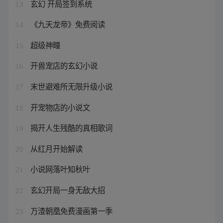
玄幻 开局签到系统
13
《九天龙帝》免费阅读
14
超级神疃
15
开兽宠店的玄幻小说
16
末世避难所无限升级小说
17
开宠物店的小说文
18
揭开人生残酷的真相歌词
19
从红月开始解读
20
小说网落叶知秋叶
21
玄幻开局一身无敌大招
22
万渣朝凰免费漫画第一季
23