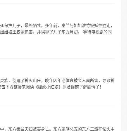
死保护儿子，最终牺牲。多年前，秦兰与姐姐淮竹被妖怪掳走，
姐姐被王权家迫害，并误导了儿子东方月初。 等待电视剧的同
灵族，创建了神火山庄，晚年因年老体衰被金人凤所害，导致神
点击下方链接来阅读《狐妖小红娘》原著提前了解剧情了！
中，东方秦兰夫妇被害身亡。东方家族总支的东方三渣在论火中