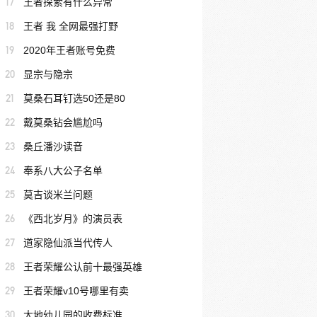
17
王者探索有什么异常
18
王者 我 全网最强打野
19
2020年王者账号免费
20
显宗与隐宗
21
莫桑石耳钉选50还是80
22
戴莫桑钻会尴尬吗
23
桑丘潘沙读音
24
奉系八大公子名单
25
莫吉谈米兰问题
26
《西北岁月》的演员表
27
道家隐仙派当代传人
28
王者荣耀公认前十最强英雄
29
王者荣耀v10号哪里有卖
30
大地幼儿园的收费标准