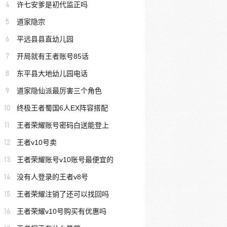
4
许七安爹是初代监正吗
5
道家隐宗
6
平远县县直幼儿园
7
开局就有王者账号85话
8
东平县大地幼儿园电话
9
道家隐仙派最厉害三个角色
10
终极王者蜀国6人EX阵容搭配
11
王者荣耀账号密码白送能登上
12
王者v10号卖
13
王者荣耀账号v10账号最便宜的
14
没有人登录的王者v8号
15
王者荣耀注销了还可以找回吗
16
王者荣耀v10号购买有优惠吗