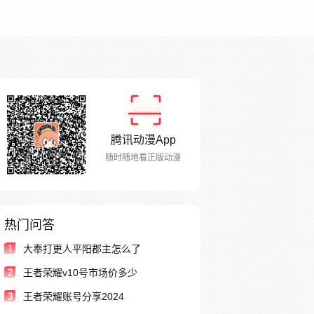
腾讯动漫App
随时随地看正版动漫
热门问答
1
大奉打更人平阳郡主怎么了
2
王者荣耀v10号市场价多少
3
王者荣耀账号分享2024