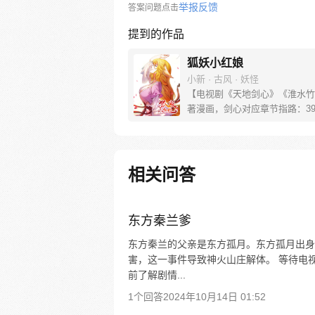
举报反馈
答案问题点击
提到的作品
狐妖小红娘
小新 · 古风 · 妖怪
【电视剧《天地剑心》《淮水竹
著漫画，剑心对应章节指路：39-
水对应章节指路272-301】 迷
妖，正太道士没节操。自古人妖
恋，千载孽缘一线牵。（每周周
新。）
相关问答
东方秦兰爹
东方秦兰的父亲是东方孤月。东方孤月出身
害，这一事件导致神火山庄解体。 等待电
前了解剧情...
1个回答
2024年10月14日 01:52