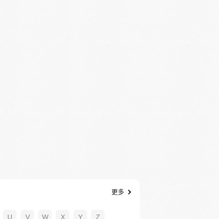
更多
U
V
W
X
Y
Z