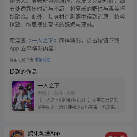
秘诱人。身着粉色系服饰，从皮夹克到短裤，细
节处透露出时尚与不羁，将夏禾的野性与柔美巧
妙融合。此外，其身材在剧照中得到还原，妆容
精致，能展现出夏禾的妩媚与邪魅。
原漫画
《一人之下》
同样精彩，点击按钮下载
App 立享精彩内容！
答案问题点击
举报反馈
提到的作品
一人之下
米橙子 · 战斗 · 搞笑
【一人之下6定档1月2日！】大学生张楚岚
清明回乡，遭遇神秘少女冯宝宝。素未谋面
的冯宝宝却对张楚岚异常熟悉，并将其带去
自己打工的快递公司。为了帮冯宝宝寻找她
的身世，也为了查清自己与爷爷身上的秘
腾讯动漫App
密，张楚岚的生活被彻底颠覆，与冯宝宝一