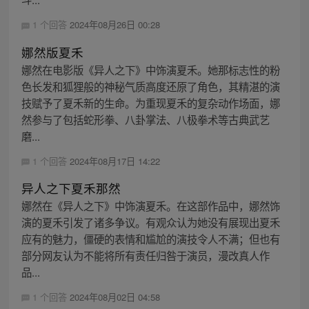
1 个回答
2024年08月26日 00:28
娜然版夏禾
娜然在电影版《异人之下》中饰演夏禾。她那标志性的粉
色长发和狐狸般的神秘气质高度还原了角色，其精湛的演
技赋予了夏禾新的生命。为重现夏禾的复杂动作场面，娜
然参与了包括蛇形拳、八卦掌法、八极拳术等古典武艺
磨...
1 个回答
2024年08月17日 14:22
异人之下夏禾那然
娜然在《异人之下》中饰演夏禾。在这部作品中，娜然饰
演的夏禾引发了诸多争议。有观众认为她没有展现出夏禾
应有的魅力，僵硬的表情和尴尬的演技令人不满；但也有
部分网友认为不能将所有责任归咎于演员，漫改真人作
品...
1 个回答
2024年08月02日 04:58