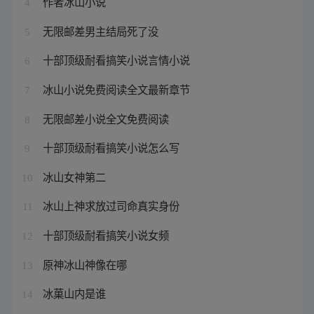
作者冰山小说
4
无限邮差男主结局死了没
5
十部顶级耐看搞笑小说言情小说
6
冰山小说免费阅读全文最新章节
7
无限邮差小说全文免费阅读
8
十部顶级耐看搞笑小说怎么写
9
冰山女神第二
10
冰山上神求放过司命真实身份
11
十部顶级耐看搞笑小说女频
12
原神冰山神像在哪
13
冰菓山内是谁
14