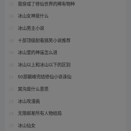
我穿成了修仙世界的稀有物种
15
冰山女神是什么
16
冰山男主小说
17
十部顶级耐看搞笑小说推荐
18
冰山里的神庙怎么进
19
冰山以上和冰山以下的区别
20
50部巅峰完结修仙小说诛仙
21
窝沟是什么意思
22
冰山攻漫画
23
无限邮差所有人物结局
24
冰山仙女
25