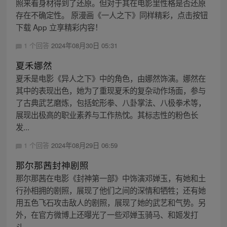
照来看身材得到了还原。但对于其在电影里性格是否还原
存在不确定性。 原漫画《一人之下》同样精彩，点击按钮
下载 App 立享精彩内容！
1 个回答
2024年08月30日 05:31
夏禾娜然
夏禾是电影《异人之下》中的角色，由娜然饰演。娜然在
其中的表现出色，她为了重现夏禾的复杂动作场面，参与
了古典武艺磨炼，包括蛇形拳、八卦掌法、八极拳术等，
展现出极高的职业素养与工作热忱。其标志性的粉色长
发...
1 个回答
2024年08月29日 06:59
那尔那茜封神剧照
那尔那茜在电影《封神第一部》中饰演邓婵玉，有她和土
行孙相拥的剧照，展现了他们之间的深情和牺牲；还有她
用五色飞石攻击敌人的剧照，展现了她的武艺和气势。另
外，在官方微博上还曝光了一些邓婵玉骑马、和姬发打
斗...