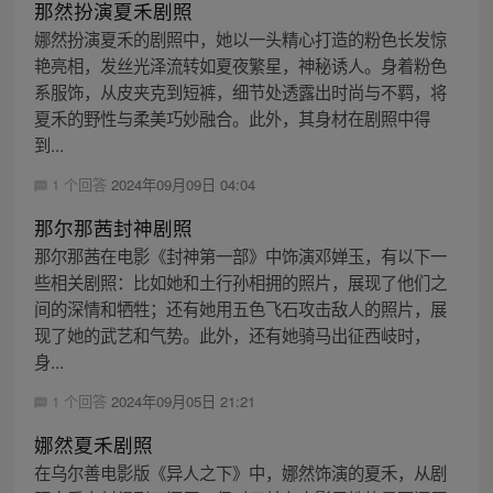
那然扮演夏禾剧照
娜然扮演夏禾的剧照中，她以一头精心打造的粉色长发惊
艳亮相，发丝光泽流转如夏夜繁星，神秘诱人。身着粉色
系服饰，从皮夹克到短裤，细节处透露出时尚与不羁，将
夏禾的野性与柔美巧妙融合。此外，其身材在剧照中得
到...
1 个回答
2024年09月09日 04:04
那尔那茜封神剧照
那尔那茜在电影《封神第一部》中饰演邓婵玉，有以下一
些相关剧照：比如她和土行孙相拥的照片，展现了他们之
间的深情和牺牲；还有她用五色飞石攻击敌人的照片，展
现了她的武艺和气势。此外，还有她骑马出征西岐时，
身...
1 个回答
2024年09月05日 21:21
娜然夏禾剧照
在乌尔善电影版《异人之下》中，娜然饰演的夏禾，从剧