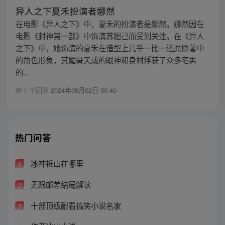
异人之下夏禾扮演者娜然
在电影《异人之下》中，夏禾的扮演者是娜然。娜然因在
电影《封神第一部》中饰演苏妲己而受到关注。在《异人
之下》中，她饰演的夏禾在造型上几乎一比一还原原著中
的角色形象，其媚骨天成的眼神和身材俘获了众多宅男
的...
1 个回答
2024年08月02日 00:40
热门问答
冰神祗山在哪里
1
无限邮差结局解读
2
十部顶级耐看搞笑小说名家
3