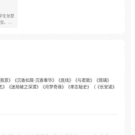
学生张楚
宝。素
熟悉，
。为了
查清自
生活被
人”之
我意》《沉香如屑·沉香重华》《底线》《与君歌》《琉璃》
志》《迷局破之深潜》《月梦奇缘》《孝庄秘史》（《长安诺》