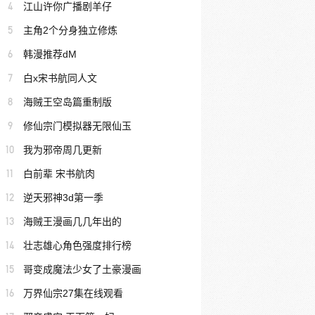
4
江山许你广播剧羊仔
5
主角2个分身独立修炼
6
韩漫推荐dM
7
白x宋书航同人文
8
海贼王空岛篇重制版
9
修仙宗门模拟器无限仙玉
10
我为邪帝周几更新
11
白前辈 宋书航肉
12
逆天邪神3d第一季
13
海贼王漫画几几年出的
14
壮志雄心角色强度排行榜
15
哥变成魔法少女了土豪漫画
16
万界仙宗27集在线观看