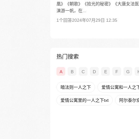
凰》《朝歌》《拾光的秘密》《大唐女法医
演游一帆，在...
1个回答
2024年07月29日 12:35
热门搜索
A
B
C
D
E
F
G
暗法则一人之下
爱情公寓和一人之
爱情公寓里的一人之下txt
阿尔泰尔