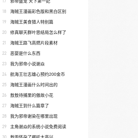
17
邪帝盛宠 天下第一妃
18
海贼王漫画彩色版和黑白区别
19
海贼王美食猎人特别篇
20
修真聊天群叶思结局怎么样了
21
海贼王路飞高燃片段素材
22
恶婴是什么东西
23
我为邪帝小说谢焱
24
航海王壮志雄心预约200金币
25
海贼王漫画什么时间出的
26
敖敖待捕里的傲故小花
27
海贼王到什么篇章了
28
我为邪帝谢染在哪里出现
29
主角谢焱的系统小说免费阅读
30
敖丙怀孕了哪吒太高兴