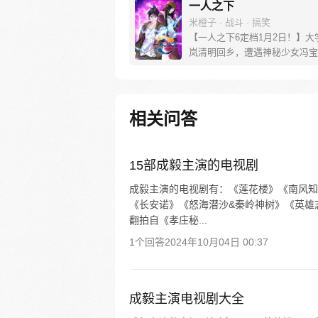
一人之下
米橙子 · 战斗 · 搞笑
【一人之下6定档1月2日！】大
岚清明回乡，遭遇神秘少女冯宝
未谋面的冯宝宝却对张楚岚异常
并将其带去自己打工的快递公司
帮冯宝宝寻找她的身世，也为了
己与爷爷身上的秘密，张楚岚的
相关问答
彻底颠覆，与冯宝宝一同踏上“异
旅。
15部成毅主演的电视剧
成毅主演的电视剧有：《莲花楼》《南风知
《长安诺》《怒海潜沙&秦岭神树》《英雄
翻拍自《孝庄秘...
1个回答
2024年10月04日 00:37
成毅主演电视剧大全