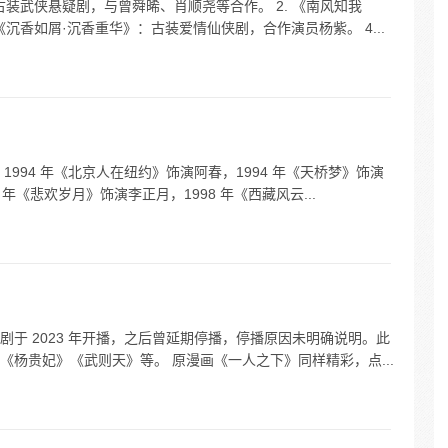
古装武侠悬疑剧，与曾舜晞、肖顺尧等合作。 2. 《南风知我
《沉香如屑·沉香重华》：古装爱情仙侠剧，合作演员杨紫。 4...
994 年《北京人在纽约》饰演阿春，1994 年《天桥梦》饰演
 年《悲欢岁月》饰演李正月，1998 年《西藏风云...
于 2023 年开播，之后曾延期停播，停播原因未明确说明。此
杨贵妃》《武则天》等。 原漫画《一人之下》同样精彩，点...