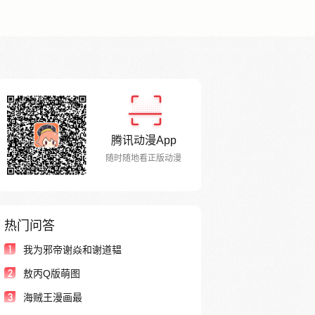
腾讯动漫App
随时随地看正版动漫
热门问答
1
我为邪帝谢焱和谢道韫
2
敖丙Q版萌图
3
海贼王漫画最