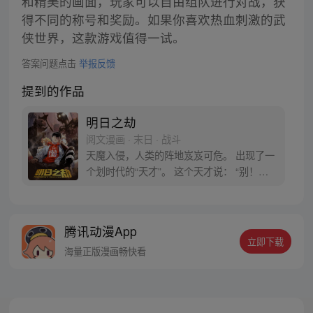
和精美的画面，玩家可以自由组队进行对战，获
得不同的称号和奖励。如果你喜欢热血刺激的武
侠世界，这款游戏值得一试。
答案问题点击
举报反馈
提到的作品
明日之劫
阅文漫画 · 末日 · 战斗
天魔入侵，人类的阵地岌岌可危。 出现了一
个划时代的“天才”。 这个天才说： “别！别
扶我起来！ 真的，我真的要躺着才学习效率
高！ 这叫学习习惯！我没有睡觉！” 懒乃是
人类之天性，但如果人人都能化懒为宝， 便
腾讯动漫App
可佑我人族，万世奋进。
立即下载
海量正版漫画畅快看