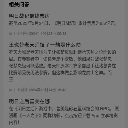
相关问答
明日战记最终票房
截至2023年3月24日，《明日战记》累计票房为6.8亿元。
1 个回答
2024年10月23日 05:33
王也替老天师挡了一劫是什么劫
罗天大醮是老天师为了让张楚岚顺利继承天师之位而设的
局。在参赛者中，诸葛青是个变数，他如果对战张楚岚，
张楚岚极可能落败。老天师原本打算亲自出手让诸葛青在
比赛前受伤无法参赛，但这样做会影响龙虎山名声。而
王...
1 个回答
2024年10月14日 18:43
明日之后善美在哪
在《明日之后》游戏中，善美是砂石堡科技会的 NPC。 原
漫画《一人之下》同样精彩，点击按钮下载 App 立享精彩
内容！