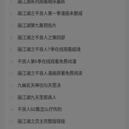
画江湖系列观看顺序最新
5
画江湖之不良人第一季漫画未删减
6
画江湖第九集预告片
7
画江湖之不良人之第四部
8
画江湖之不良人7季在线观看超清
9
不良人第5季在线观看免费动漫
10
画江湖之不良人漫画原著免费阅读
11
九幽玄天神功与天罡决
12
画江湖九天圣姬真人
13
不良人52集怎么疗伤的
14
画江湖之灵主完整版链接
15