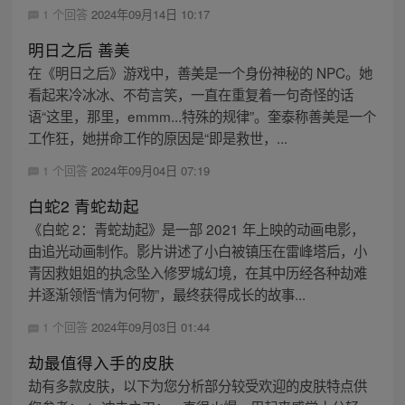
1 个回答
2024年09月14日 10:17
明日之后 善美
在《明日之后》游戏中，善美是一个身份神秘的 NPC。她
看起来冷冰冰、不苟言笑，一直在重复着一句奇怪的话
语“这里，那里，emmm...特殊的规律”。奎泰称善美是一个
工作狂，她拼命工作的原因是“即是救世，...
1 个回答
2024年09月04日 07:19
白蛇2 青蛇劫起
《白蛇 2：青蛇劫起》是一部 2021 年上映的动画电影，
由追光动画制作。影片讲述了小白被镇压在雷峰塔后，小
青因救姐姐的执念坠入修罗城幻境，在其中历经各种劫难
并逐渐领悟“情为何物”，最终获得成长的故事...
1 个回答
2024年09月03日 01:44
劫最值得入手的皮肤
劫有多款皮肤，以下为您分析部分较受欢迎的皮肤特点供