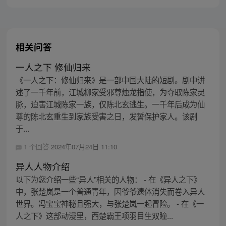
自小说【原来我是修仙大佬】
相关问答
一人之下 修仙归来
《一人之下：修仙归来》是一部中国大陆的短剧。剧中讲
述了一千年前，江城柳家受邪尊烛龙指使，为夺取陈家灵
脉，迫害江城陈家一族，仅陈北玄逃生。一千年后成为仙
尊的陈北玄重生到家族受害之日，发誓保护家人。该剧
于...
1 个回答
2024年07月24日 11:10
异人人物介绍
以下为您介绍一些“异人”相关的人物： - 在《异人之下》
中，张楚岚是一个普通青年，因爷爷遗体消失而卷入异人
世界。冯宝宝神秘且强大，与张楚岚一起冒险。 - 在《一
人之下》这部动漫里，西楚霸王项羽目生双瞳...