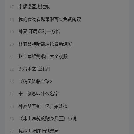
木偶漫画鬼姑娘
17
我的食物看起来很可爱免费阅读
18
神豪 开局返利一万倍
19
林雅茹韩晴霞后续最新进展
20
赵长军醉剑歌曲大全视频
21
无名杀玄武江湖
22
《精灵降临全球》
23
十二剑客叫什么名字
24
神豪从签到十亿开始沈枫
25
《冰山总裁的贴身兵王》小说
26
我被男神盯上酷漫屋
27