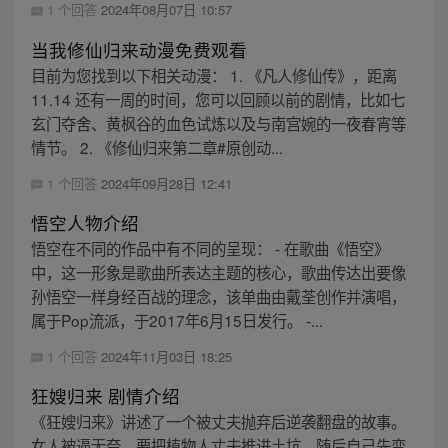
1 个回答
2024年08月07日 10:57
当我修仙归来动漫免费观看
目前为您找到以下相关动漫： 1. 《凡人修仙传》，距离
11.14 还有一周的时间，您可以回顾以前的剧情，比如七
玄门夺舍、黄枫谷的血色试炼以及与南宫婉的一夜春宵等
情节。 2. 《修仙归来第二章#原创动...
1 个回答
2024年09月28日 12:41
悟空人物介绍
悟空在不同的作品中有不同的呈现： - 在歌曲《悟空》
中，这一形象是歌曲所表达主题的核心，歌曲传达出要像
孙悟空一样身经百战的理念，该单曲由戴荃创作并演唱，
属于Pop流派，于2017年6月15日发行。 -...
1 个回答
2024年11月03日 18:25
狂嫂归来 剧情介绍
《狂嫂归来》讲述了一个被丈夫抛弃后逆袭翻盘的故事。
女人被逼无奈，要把植物人丈夫推进土坑，随后自己先变