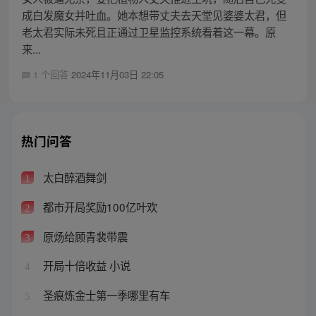
成白发魔女并吐血。她本想带丈夫去天堂见婆婆太君，但
老太君实际未死且正通过卫星监控系统看着这一幕。原
来...
1 个回答
2024年11月03日 22:05
热门问答
太白醉酒舞剑
1
都市开局奖励100亿叶欢
2
原炀给顾青裴带震
3
开局十倍收益 小说
4
圣痕炼金士第一季哪里有车
5