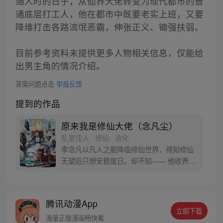
通人时的日子，从仙界大佬转变为现代都市的普
通底层打工人，他在都市中既要老实上班，又要
降维打击各路流氓恶霸，伸张正义、锄强扶弱。
目前参考资料未提供更多人物相关信息，仅能给
出男主角的情况介绍。
答案问题点击
举报反馈
提到的作品
原来我是修仙大佬（念凡尘）
乱室佳人 · 修仙 · 迪化
李念凡以凡人之躯降临修仙世界，得知修仙
无望后只想安稳度日。却不知—— 他收养的
一条狗，因为看他写诗作画，成为一代妖
王，镇压一方世界。 他屋后栽种的树木，因
为听他弹琴奏曲，成为世界之树，撑起天地
腾讯动漫App
桥梁。 他遇到的一个路人，因为受他随口点
立即下载
化，成为仙道圣人，引领一个时代…… 改编
海量正版漫画畅快看