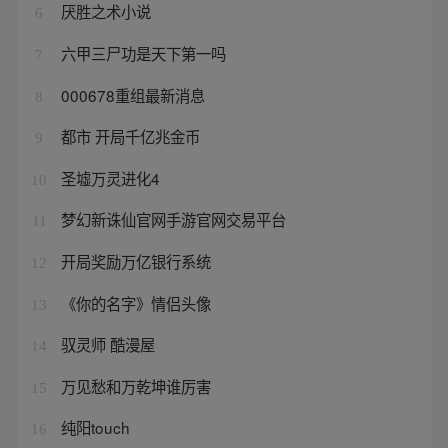
厌胜之术小说
6
六甲三尸功是天下第一吗
7
000678重组最新消息
8
都市 开局千亿兆金币
9
圣墟万灵进化4
10
梦幻新诛仙官网手游官网交易平台
11
开局奖励万亿银行系统
12
《你的名字》情侣头像
13
驭灵师 酷漫屋
14
万见愁和万乾坤谁厉害
15
纯阳touch
16