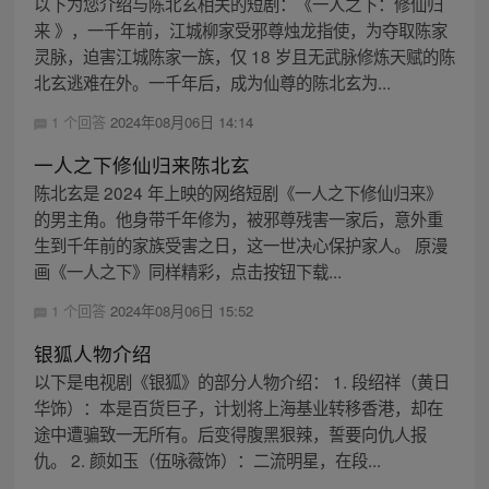
以下为您介绍与陈北玄相关的短剧：《一人之下：修仙归
来 》，一千年前，江城柳家受邪尊烛龙指使，为夺取陈家
灵脉，迫害江城陈家一族，仅 18 岁且无武脉修炼天赋的陈
北玄逃难在外。一千年后，成为仙尊的陈北玄为...
1 个回答
2024年08月06日 14:14
一人之下修仙归来陈北玄
陈北玄是 2024 年上映的网络短剧《一人之下修仙归来》
的男主角。他身带千年修为，被邪尊残害一家后，意外重
生到千年前的家族受害之日，这一世决心保护家人。 原漫
画《一人之下》同样精彩，点击按钮下载...
1 个回答
2024年08月06日 15:52
银狐人物介绍
以下是电视剧《银狐》的部分人物介绍： 1. 段绍祥（黄日
华饰）：本是百货巨子，计划将上海基业转移香港，却在
途中遭骗致一无所有。后变得腹黑狠辣，誓要向仇人报
仇。 2. 颜如玉（伍咏薇饰）：二流明星，在段...