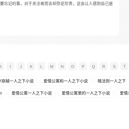
要忘记的事，对于关注者而言却弥足珍贵，这会让人感到自己是
H
I
J
K
L
M
N
O
P
Q
R
S
T
尔穿越一人之下小说
爱情公寓和一人之下小说
暗法则一人之下
t
爱情公寓一人之下小说
爱情公寓里的一人之下小说
爱情