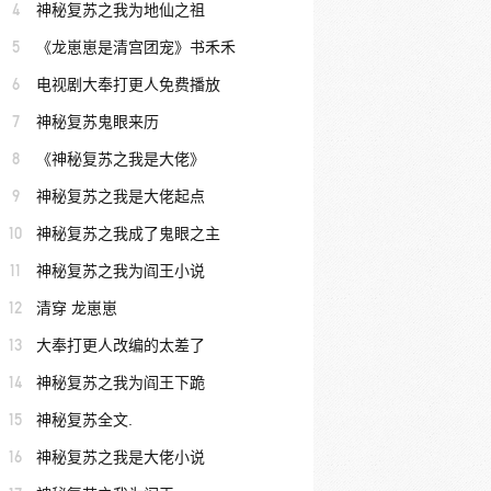
4
神秘复苏之我为地仙之祖
5
《龙崽崽是清宫团宠》书禾禾
6
电视剧大奉打更人免费播放
7
神秘复苏鬼眼来历
8
《神秘复苏之我是大佬》
9
神秘复苏之我是大佬起点
10
神秘复苏之我成了鬼眼之主
11
神秘复苏之我为阎王小说
12
清穿 龙崽崽
13
大奉打更人改编的太差了
14
神秘复苏之我为阎王下跪
15
神秘复苏全文.
16
神秘复苏之我是大佬小说