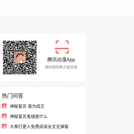
腾讯动漫App
随时随地看正版动漫
热门问答
1
神秘复苏 我为阎王
2
神秘复苏鬼镜是什么
3
大奉打更人免费阅读全文无弹窗