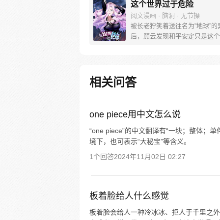
这个世界过于危险
阅文漫画 · 脑洞 · 无节操
被长老狞笑着送往名为“地球”的
后，顾云发现和平安定只是这个
表象。 恶灵丛生、妖魔遍地，
扭曲的恶灵出现在他的面前之时
终于找到了回家的感觉。 于是
无数恶灵提心吊胆，夜不能寐的
相关问答
说诞生了 《这个世界过于危险》每周
三、六双更，读者群：5616750
one piece用中文怎么说
“one piece”的中文翻译有“一块；整体
境下，也可表示“大秘宝”等含义。
1个回答
2024年11月02日 02:27
板着脸给人什么感觉
板着脸会给人一种冷冰冰、拒人于千里之外