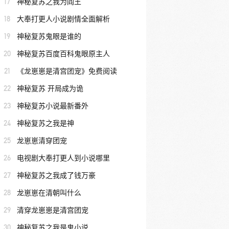
17
神秘复苏之我为阎王
18
大奉打更人小说剧情全面解析
19
神秘复苏鬼眼是谁的
20
神秘复苏百度百科鬼眼原主人
21
《龙崽崽是清宫团宠》免费阅读
22
神秘复苏 开局成为诡
23
神秘复苏小说最新番外
24
神秘复苏之我是神
25
龙崽崽清穿团宠
26
电视剧大奉打更人到小说哪里
27
神秘复苏之我成了钱万豪
28
龙崽崽在清朝叫什么
29
清穿龙崽崽是清宫团宠
30
神秘复苏之我是鬼小说