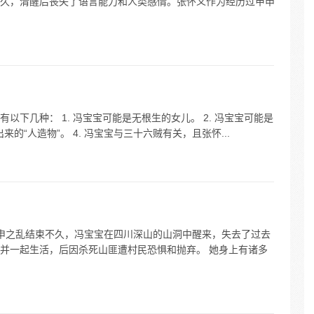
束不久，清醒后丧失了语言能力和人类感情。张怀义作为经历过甲申
下几种： 1. 冯宝宝可能是无根生的女儿。 2. 冯宝宝可能是
来的“人造物”。 4. 冯宝宝与三十六贼有关，且张怀...
，甲申之乱结束不久，冯宝宝在四川深山的山洞中醒来，失去了过去
并一起生活，后因杀死山匪遭村民恐惧和抛弃。 她身上有诸多