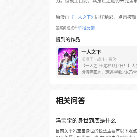
力。但截至目前，其身世之谜仍未完全
原漫画
同样精彩，点击按钮下
《一人之下》
举报反馈
答案问题点击
提到的作品
一人之下
米橙子 · 战斗 · 搞笑
【一人之下6定档1月2日！】大
岚清明回乡，遭遇神秘少女冯宝
未谋面的冯宝宝却对张楚岚异常
并将其带去自己打工的快递公司
帮冯宝宝寻找她的身世，也为了
己与爷爷身上的秘密，张楚岚的
相关问答
彻底颠覆，与冯宝宝一同踏上“异
旅。
冯宝宝的身世到底是什么
目前关于冯宝宝身世的说法主要有以下观点