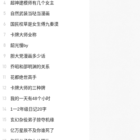
4
超神建模师有几个女主
5
自然武装当哒当漫画
6
国民校草是女生傅九秦漠
7
卡牌大师全称
8
韶光慢by
9
胆大党漫画多少话
10
乔昭和邵明渊的关系
11
花都绝世高手
12
卡牌大师的三种牌
13
我的一天有48个小时
14
1一2年级日记20字
15
玄幻杂役弟子掠夺机缘
16
亿万星辰不及你谁死了