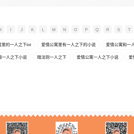
H
I
J
K
L
M
N
O
P
Q
R
S
T
里的一人之下txt
爱情公寓里有一人之下的小说
爱情公寓和一
越一人之下小说
暗法则一人之下
爱情公寓一人之下小说
爱