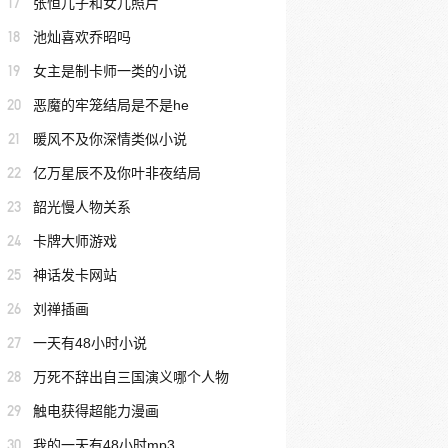
17
张恒儿子和女儿照片
18
池灿喜欢乔昭吗
19
女主是制卡师一类的小说
20
恶魔的牢笼结局是不是he
21
暖风不及你深情类似小说
22
亿万星辰不及你叶非夜结局
23
韶光慢人物关系
24
卡牌大师游戏
25
神话发卡网站
26
刘禅插画
27
一天有48小时小说
28
万死不辞出自三国演义哪个人物
29
触电获得超能力漫画
30
我的一天有48小时mp3