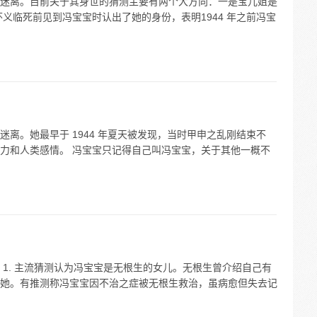
迷离。目前关于其身世的猜测主要有两个大方向：一是宝儿姐是
义临死前见到冯宝宝时认出了她的身份，表明1944 年之前冯宝
离。她最早于 1944 年夏天被发现，当时甲申之乱刚结束不
力和人类感情。 冯宝宝只记得自己叫冯宝宝，关于其他一概不
1. 主流猜测认为冯宝宝是无根生的女儿。无根生曾介绍自己有
她。有推测称冯宝宝因不治之症被无根生救治，虽病愈但失去记