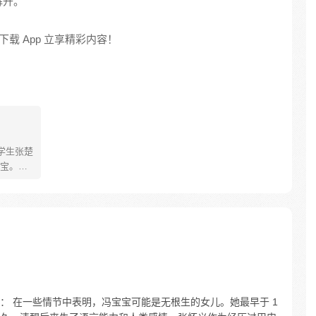
解开。
载 App 立享精彩内容！
学生张楚
宝。素
熟悉，
。为了
查清自
生活被
人”之
： 在一些情节中表明，冯宝宝可能是无根生的女儿。她最早于 1