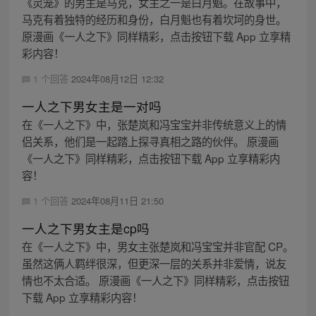
《灵笼》的男主是马克，女主之一是白月魁。在故事中，
马克有着独特的经历和身份，白月魁也有着坎坷的身世。
原漫画《一人之下》同样精彩，点击按钮下载 App 立享精
彩内容！
1 个回答
2024年08月12日 12:32
一人之下男女主是一对吗
在《一人之下》中，张楚岚和冯宝宝并非传统意义上的情
侣关系，他们是一起踏上探寻真相之路的伙伴。 原漫画
《一人之下》同样精彩，点击按钮下载 App 立享精彩内
容！
1 个回答
2024年08月11日 21:50
一人之下男女主是cp吗
在《一人之下》中，男女主张楚岚和冯宝宝并非官配 CP。
虽然这俩人羁绊很深，但更深一层的关系并非爱情，说友
情也不太合适。 原漫画《一人之下》同样精彩，点击按钮
下载 App 立享精彩内容！