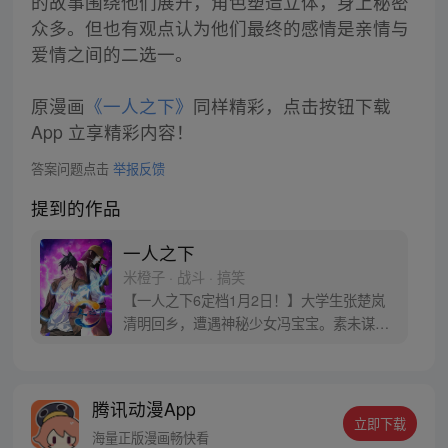
的故事围绕他们展开，角色塑造立体，身上秘密
众多。但也有观点认为他们最终的感情是亲情与
爱情之间的二选一。
原漫画
《一人之下》
同样精彩，点击按钮下载
App 立享精彩内容！
答案问题点击
举报反馈
提到的作品
一人之下
米橙子 · 战斗 · 搞笑
【一人之下6定档1月2日！】大学生张楚岚
清明回乡，遭遇神秘少女冯宝宝。素未谋面
的冯宝宝却对张楚岚异常熟悉，并将其带去
自己打工的快递公司。为了帮冯宝宝寻找她
的身世，也为了查清自己与爷爷身上的秘
腾讯动漫App
密，张楚岚的生活被彻底颠覆，与冯宝宝一
立即下载
同踏上“异人”之旅。
海量正版漫画畅快看