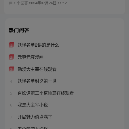
1 个回答
2024年07月24日 11:12
热门问答
妖怪名单2讲的是什么
1
元尊元尊漫画
2
动漫大主宰在线观看
3
妖怪名单封夕第一世
4
百妖谱第三季京师篇在线观看
5
我是大主宰小说
6
开局魅力值点满了
7
五个紫萝卜妖怪