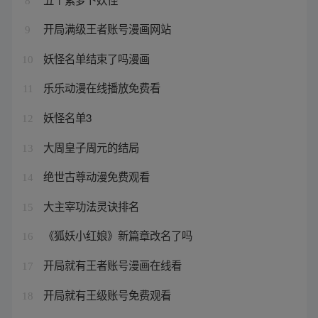
8
开局满级王者账号漫画网站
9
妖怪名单结束了吗漫画
10
乐乐动漫在线播放免费看
11
妖怪名单3
12
大周皇子周元的结局
13
绝世古尊动漫免费观看
14
大主宰功法灵诀排名
15
《狐妖小红娘》新篇章改名了吗
16
开局就有王者账号漫画在线看
17
开局就有王级账号免费观看
18