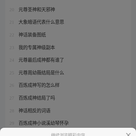
元尊圣神和天邪神
20
大象暗语代表什么意思
21
神话装备图纸
22
我的专属神级副本
23
元尊最后成神都有谁了
24
元尊周幼薇结局是什么
25
百炼成神写的怎么样
26
百炼成神结局了吗
27
神话相反的词语
28
百炼成神小说溪幼琴怀孕
29
青云志第一季在线观看
继续浏览精彩内容
30