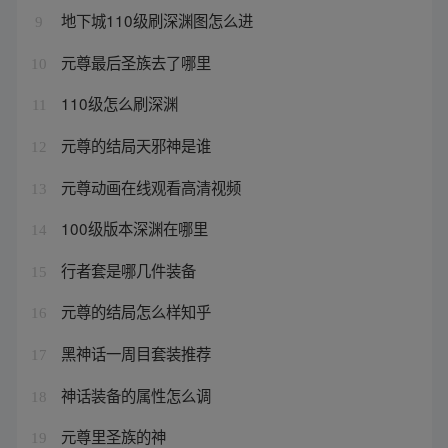
地下城110级刷深渊图怎么进
9
元尊最后圣族去了哪里
10
110级怎么刷深渊
11
元尊的结局天邪神是谁
12
元尊动画在线观看高清视频
13
100级版本深渊在哪里
14
行者套是哪几件装备
15
元尊的结局怎么样知乎
16
黑神话一周目套装推荐
17
神话装备的属性怎么调
18
元尊里圣族的神
19