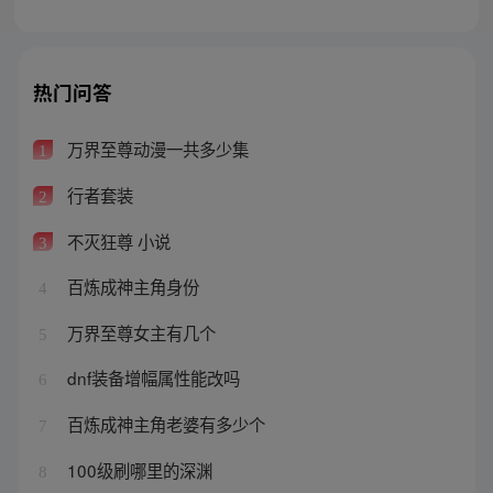
热门问答
万界至尊动漫一共多少集
1
行者套装
2
不灭狂尊 小说
3
百炼成神主角身份
4
万界至尊女主有几个
5
dnf装备增幅属性能改吗
6
百炼成神主角老婆有多少个
7
100级刷哪里的深渊
8