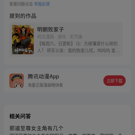
答案问题点击
举报反馈
提到的作品
明朝败家子
阅文漫画 · 迪化 · 无节操
【每周六、日更新】 Q：方继藩是什么样的
人？ 将军父亲：我的败家儿哎，呜呜呜 皇帝
陛下：他一张嘴，我就头疼。一迈腿，我都
想跑 太子殿下：都怪他，害我天天挨批 方继
藩：朋友们，我来了，大家想我吗？ 将军父
腾讯动漫App
亲，皇帝陛下，太子殿下：咱们快闪！！
立即下载
《明朝败家子》实体漫画书卷一、卷二，全
海量正版漫画畅快看
网火爆售卖中！
相关问答
邪道至尊女主角有几个