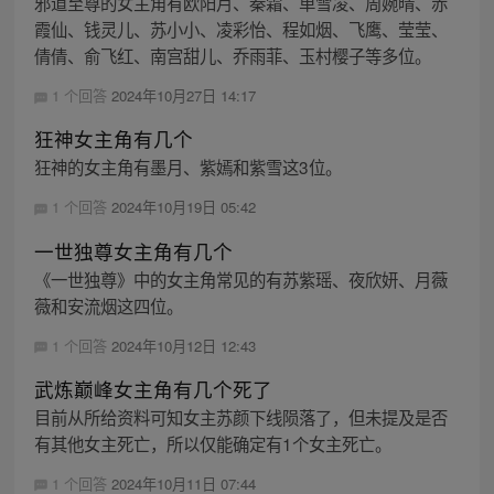
邪道至尊的女主角有欧阳月、秦霜、单雪凌、周婉晴、赤
霞仙、钱灵儿、苏小小、凌彩怡、程如烟、飞鹰、莹莹、
倩倩、俞飞红、南宫甜儿、乔雨菲、玉村樱子等多位。
1 个回答
2024年10月27日 14:17
狂神女主角有几个
狂神的女主角有墨月、紫嫣和紫雪这3位。
1 个回答
2024年10月19日 05:42
一世独尊女主角有几个
《一世独尊》中的女主角常见的有苏紫瑶、夜欣妍、月薇
薇和安流烟这四位。
1 个回答
2024年10月12日 12:43
武炼巅峰女主角有几个死了
目前从所给资料可知女主苏颜下线陨落了，但未提及是否
有其他女主死亡，所以仅能确定有1个女主死亡。
1 个回答
2024年10月11日 07:44