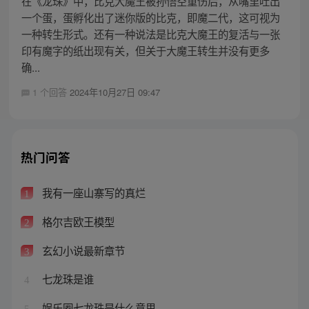
在《龙珠》中，比克大魔王被孙悟空重伤后，从嘴里吐出
一个蛋，蛋孵化出了迷你版的比克，即魔二代，这可视为
一种转生形式。还有一种说法是比克大魔王的复活与一张
印有魔字的纸出现有关，但关于大魔王转生并没有更多
确...
1 个回答
2024年10月27日 09:47
热门问答
我有一座山寨写的真烂
1
格尔吉欧王模型
2
玄幻小说最新章节
3
七龙珠是谁
4
娱乐圈七龙珠是什么意思
5