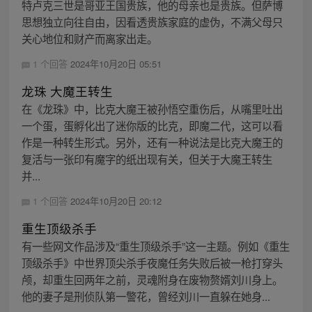
特卢克三世是哥亚王国贵族，他的母亲也是贵族。但萨博
思想独立向往自由，因看透贵族家庭的虚伪，不满父母只
关心地位和财产而离家出走。
1 个回答
2024年10月20日 05:51
龙珠 大魔王转生
在《龙珠》中，比克大魔王被孙悟空重伤后，从嘴里吐出
一个蛋，蛋孵化出了迷你版的比克，即魔二代，这可以看
作是一种转生形式。另外，还有一种说法是比克大魔王的
复活与一张印有魔字的纸出现有关，但关于大魔王转生
并...
1 个回答
2024年10月20日 20:12
重生顶级杀手
有一些网文作品涉及“重生顶级杀手”这一主题。例如《重生
顶级杀手》中世界顶尖杀手夜魔任务失败后被一枪打穿头
颅，却重生回两年之前，灵魂附身在废物赘婿刘川身上。
他的妻子是刑侦队第一警花，曾经刘川一直躲在她身...