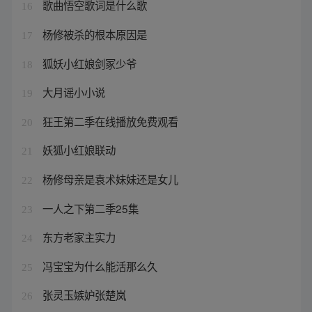
歌曲悟空歌词是什么歌
16
杨修被杀的根本原因是
17
狐妖小红娘剑冢少爷
18
大月谣小小说
19
狂王第二季在线播放免费观看
20
妖狐小红娘联动
21
杨修母亲是袁术妹妹还是女儿
22
一人之下第二季25集
23
东方老家主实力
24
冯宝宝为什么能活那么久
25
张灵玉嫉妒张楚岚
26