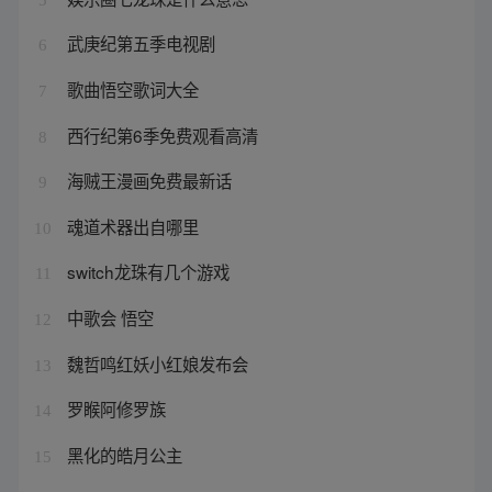
武庚纪第五季电视剧
6
歌曲悟空歌词大全
7
西行纪第6季免费观看高清
8
海贼王漫画免费最新话
9
魂道术器出自哪里
10
switch龙珠有几个游戏
11
中歌会 悟空
12
魏哲鸣红妖小红娘发布会
13
罗睺阿修罗族
14
黑化的皓月公主
15