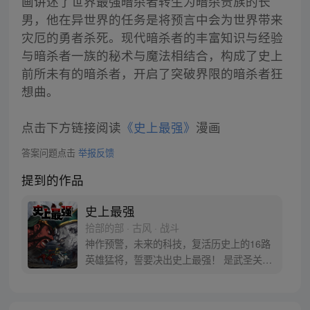
画讲述了世界最强暗杀者转生为暗杀贵族的长
男，他在异世界的任务是将预言中会为世界带来
灾厄的勇者杀死。现代暗杀者的丰富知识与经验
与暗杀者一族的秘术与魔法相结合，构成了史上
前所未有的暗杀者，开启了突破界限的暗杀者狂
想曲。
点击下方链接阅读
《史上最强》
漫画
答案问题点击
举报反馈
提到的作品
史上最强
拾部的部 · 古风 · 战斗
神作预警，未来的科技，复活历史上的16路
英雄猛将，誓要决出史上最强！ 是武圣关云
长、还是西楚霸王项羽，是一人之下的吕奉
先，还是满洲第一勇士鳌拜 两两对决，生死
格斗，最终获胜者，将会获得一个愿望！ 粉