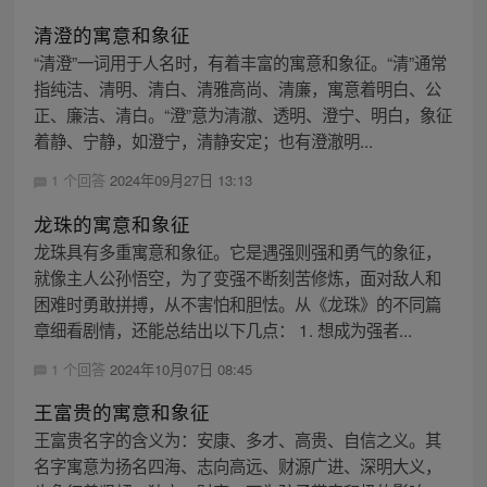
清澄的寓意和象征
“清澄”一词用于人名时，有着丰富的寓意和象征。“清”通常
指纯洁、清明、清白、清雅高尚、清廉，寓意着明白、公
正、廉洁、清白。“澄”意为清澈、透明、澄宁、明白，象征
着静、宁静，如澄宁，清静安定；也有澄澈明...
1 个回答
2024年09月27日 13:13
龙珠的寓意和象征
龙珠具有多重寓意和象征。它是遇强则强和勇气的象征，
就像主人公孙悟空，为了变强不断刻苦修炼，面对敌人和
困难时勇敢拼搏，从不害怕和胆怯。从《龙珠》的不同篇
章细看剧情，还能总结出以下几点： 1. 想成为强者...
1 个回答
2024年10月07日 08:45
王富贵的寓意和象征
王富贵名字的含义为：安康、多才、高贵、自信之义。其
名字寓意为扬名四海、志向高远、财源广进、深明大义，