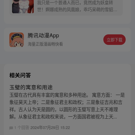
我只是一个普通人而已，竟然成为妖皇转
世！婀娜成熟的凤凰娘，乖巧呆萌的雪貂
娘，彪悍无双的熊猫娘……我还是去横扫天
下一统江山吧！
腾讯动漫App
立即下载
海量正版漫画畅快看
相关问答
玉璧的寓意和用途
玉璧在古代具有丰富的寓意和多种用途。 寓意方面： 一是
象征昊天上帝；二是象征君主和政权；三是象征吉兆和吉
祥。古人认为天是圆的，以圆形的玉璧写意上天不难理
解。从象征君主和政权来说，一方面国君被视为上天...
1 个回答
2024年07月29日 15:22