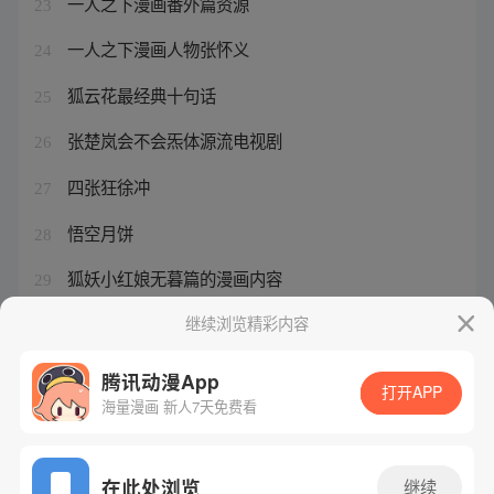
一人之下漫画番外篇资源
23
一人之下漫画人物张怀义
24
狐云花最经典十句话
25
张楚岚会不会炁体源流电视剧
26
四张狂徐冲
27
悟空月饼
28
狐妖小红娘无暮篇的漫画内容
29
沙特龙珠主题乐园预计开业
继续浏览精彩内容
30
腾讯动漫App
打开APP
海量漫画 新人7天免费看
腾讯漫画
起点读书
QQ阅读
网站备案/许可证号：粤B2-20090059-5
在此处浏览
继续