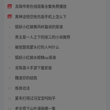
龙珠传奇在线观看全集免费播放
2
黑神话悟空抢先版手机上怎么下
3
狐妖小红娘黄风岭篇说的是谁
4
男主是一人之下的徐三的小说推荐
5
被张楚岚蒙头打的人叫什么
6
狐妖小红娘水蛭精cp是谁
7
龙珠激斗手游下载安装
8
魏淑芬的结局
9
炼体功法
10
夏禾打得过冯宝宝吗知乎
11
老天师下山在漫画哪一集
12