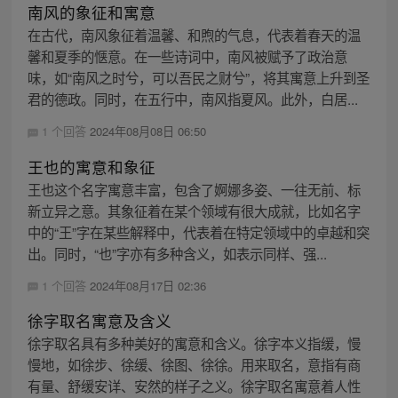
南风的象征和寓意
在古代，南风象征着温馨、和煦的气息，代表着春天的温
馨和夏季的惬意。在一些诗词中，南风被赋予了政治意
味，如“南风之时兮，可以吾民之财兮”，将其寓意上升到圣
君的德政。同时，在五行中，南风指夏风。此外，白居...
1 个回答
2024年08月08日 06:50
王也的寓意和象征
王也这个名字寓意丰富，包含了婀娜多姿、一往无前、标
新立异之意。其象征着在某个领域有很大成就，比如名字
中的“王”字在某些解释中，代表着在特定领域中的卓越和突
出。同时，“也”字亦有多种含义，如表示同样、强...
1 个回答
2024年08月17日 02:36
徐字取名寓意及含义
徐字取名具有多种美好的寓意和含义。徐字本义指缓，慢
慢地，如徐步、徐缓、徐图、徐徐。用来取名，意指有商
有量、舒缓安详、安然的样子之义。徐字取名寓意着人性