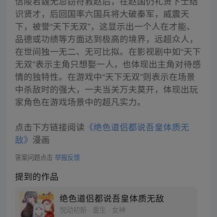
信陵君魏无忌窃符救赵后，在赵国仍礼贤下士结
识贤才，后回国率六国兵将大破秦军，威震天
下，被誉“天下无双”，这显示出一个人在才能、
品德或功绩等方面达到极高的境界，远超众人，
在世间独一无二、无可比拟。在影视剧中如“天下
无双”表示主角只想娶一人，也体现出主角对待感
情的独特性。在游戏中“天下无双”则表示在场景
中杀敌时的强大，一夫当关万夫莫开，体现出玩
家角色在游戏场景中的超凡实力。
点击下方链接阅读
《绝色道侣都说吾皇体质无
敌》
漫画
答案问题点击
举报反馈
提到的作品
绝色道侣都说吾皇体质无敌
悦动初新 · 重生 · 女神