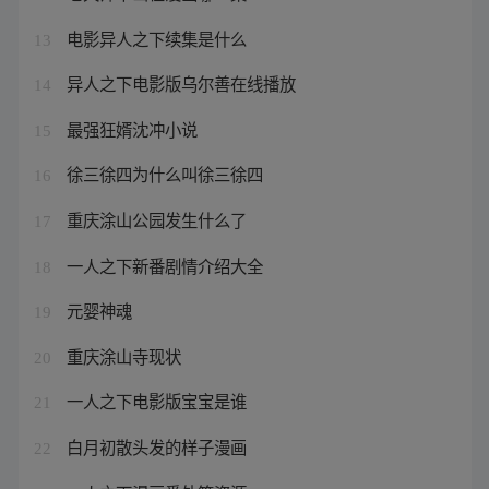
电影异人之下续集是什么
13
异人之下电影版乌尔善在线播放
14
最强狂婿沈冲小说
15
徐三徐四为什么叫徐三徐四
16
重庆涂山公园发生什么了
17
一人之下新番剧情介绍大全
18
元婴神魂
19
重庆涂山寺现状
20
一人之下电影版宝宝是谁
21
白月初散头发的样子漫画
22