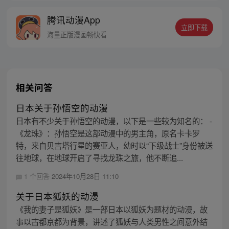
鹏：就算是一条泥鳅，我也能将他进化成一
腾讯动漫App
只翱翔九天的真龙。 每周三、六更新
立即下载
海量正版漫画畅快看
相关问答
日本关于孙悟空的动漫
日本有不少关于孙悟空的动漫，以下是一些较为知名的： -
《龙珠》：孙悟空是这部动漫中的男主角，原名卡卡罗
特，来自贝吉塔行星的赛亚人，幼时以“下级战士”身份被送
往地球，在地球开启了寻找龙珠之旅，他不断追...
1 个回答
2024年10月28日 11:10
关于日本狐妖的动漫
《我的妻子是狐妖》是一部日本以狐妖为题材的动漫，故
事以古都京都为背景，讲述了狐妖与人类男性之间意外结