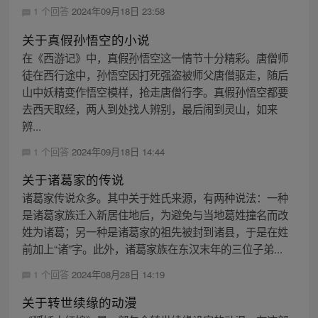
1 个回答
2024年09月18日 23:58
关于真假孙悟空的小说
在《西游记》中，真假孙悟空这一情节十分精彩。唐僧师
徒在西行途中，孙悟空因打死强盗被师父唐僧驱走，随后
山中妖精变作悟空模样，抢走唐僧行李。真假孙悟空都要
去西天取经，两人到处找人辨别，最后闹到灵山，如来
辨...
1 个回答
2024年09月18日 14:44
关于诸葛家的传说
诸葛家传说众多。其中关于姓氏来源，有两种说法：一种
是诸葛家族迁入新居住地后，为避免与当地葛姓撞名而改
姓为诸葛；另一种是诸葛家的祖先被封到诸县，于是在姓
前加上“诸”字。此外，诸葛家族在东汉末年的三位子弟...
1 个回答
2024年08月28日 14:19
关于转世续缘的动漫