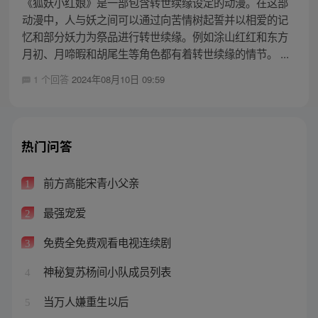
《狐妖小红娘》是一部包含转世续缘设定的动漫。在这部
动漫中，人与妖之间可以通过向苦情树起誓并以相爱的记
忆和部分妖力为祭品进行转世续缘。例如涂山红红和东方
月初、月啼暇和胡尾生等角色都有着转世续缘的情节。 ...
1 个回答
2024年08月10日 09:59
热门问答
前方高能宋青小父亲
1
最强宠爱
2
免费全免费观看电视连续剧
3
神秘复苏杨间小队成员列表
4
当万人嫌重生以后
5