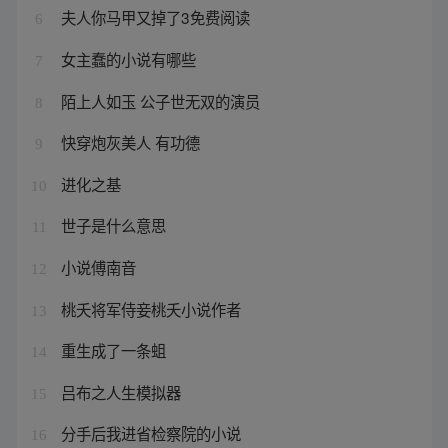
夫人你马甲又掉了3免费阅读
6
女主蠢的小说有哪些
7
陌上人如玉 公子世无双的演员
8
快穿炮灰美人 有功德
9
进化之基
10
世子是什么意思
11
小说傅南音
12
桃夭将军侍妾桃夭小说作者
13
重生成了一条蛆
14
吕布之人生模拟器
15
分手后我进省检察院的小说
16