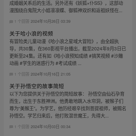
成婚姻关系后的生活。另外还有《妖狐×仆SS》，这部动
漫围绕白鬼院大小姐凛凛蝶、御狐神双炽和返祖妖怪在...
1 个回答
2024年10月26日 03:39
关于哈小浪的视频
有冒险类儿童动漫《哈小浪之星域大冒险》，由全超执
导，共30集，在360影视平台播出，截至2024年9月3日已
更新至24集。还有如《哈小浪预知成绩 #搞笑视频 #沙雕
动画 #学生的迷惑行为 #考试成绩 ...
1 个回答
2024年10月16日 21:05
关于孙悟空的故事简短
以下为您提供关于孙悟空的简短故事： 孙悟空由仙石孕育
而生，出生于东胜神洲。他勇敢地跳入水帘洞，被猴子们
尊为“美猴王”。为学艺，他历经艰辛找到菩提祖师，被赐名
孙悟空。学艺归来后，他打败混世魔王，先得大...
1 个回答
2024年10月03日 00:34