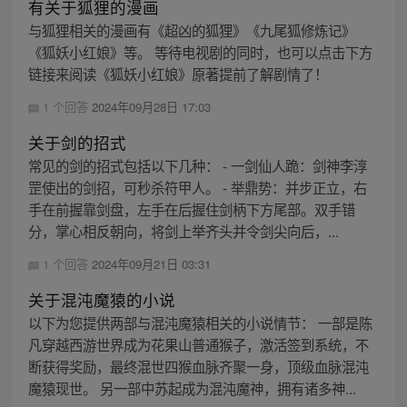
有关于狐狸的漫画
与狐狸相关的漫画有《超凶的狐狸》《九尾狐修炼记》
《狐妖小红娘》等。 等待电视剧的同时，也可以点击下方
链接来阅读《狐妖小红娘》原著提前了解剧情了！
1 个回答
2024年09月28日 17:03
关于剑的招式
常见的剑的招式包括以下几种： - 一剑仙人跪：剑神李淳
罡使出的剑招，可秒杀符甲人。 - 举鼎势：并步正立，右
手在前握靠剑盘，左手在后握住剑柄下方尾部。双手错
分，掌心相反朝向，将剑上举齐头并令剑尖向后，...
1 个回答
2024年09月21日 03:31
关于混沌魔猿的小说
以下为您提供两部与混沌魔猿相关的小说情节： 一部是陈
凡穿越西游世界成为花果山普通猴子，激活签到系统，不
断获得奖励，最终混世四猴血脉齐聚一身，顶级血脉混沌
魔猿现世。 另一部中苏起成为混沌魔神，拥有诸多神...