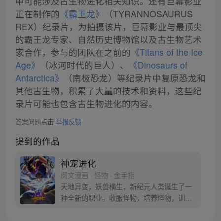
中可能涉及古生物进化相关知识。还有巨幕影业
正在制作的
《霸王龙》
（TYRANNOSAURUS
REX）纪录片，为拍摄该片，巨幕影业与最顶尖
的霸王龙专家、自然历史博物馆以及古生物艺术
家合作，参与的团队在之前的
《Titans of the Ice
Age》
（冰河时代的巨人）、
《Dinosaurs of
Antarctica》
（南极恐龙）等纪录片中复原恐龙和
其他古生物，积累了大量的技术和资料，这些纪
录片可能也包含古生物进化的内容。
答案问题点击
举报反馈
提到的作品
神宠进化
阅文漫画 · 怪物 · 金手指
天地异变，妖兽横生，新纪元人类诞生了一
种全新的职业。收服怪物，培养怪物，训练
怪物，这就是御使。一个怀揣着梦想的少年
懵懵憧憧的被一脚踢入这个黄金盛世。高