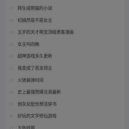
转生成熊猫的小说
17
纪嫣然是不是女主
18
五岁的天才萌宝顶级黑客漫画
19
女主叫向晚
20
超神游戏多久更新
21
我变成了恶龙领主
22
火铳装弹时间
23
史上最强赘婿沈浪最新
24
炮灰女配也想活穿书
25
好玩的文字修仙游戏
26
五色妖姬
27