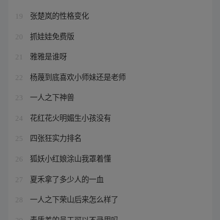
张楚岚的性格变化
19
抓娃娃免费版
20
雅雅是谁呀
21
杨蔑到底喜欢小师妹还是老师
22
一人之下神兽
23
花红花火明媚生小孩没有
24
四张狂实力排名
25
狐妖小红娘涂山我罩着懂
26
夏禾拿了多少人的一血
27
一人之下荣山后来怎么样了
28
素质差的员工可以不录用吗