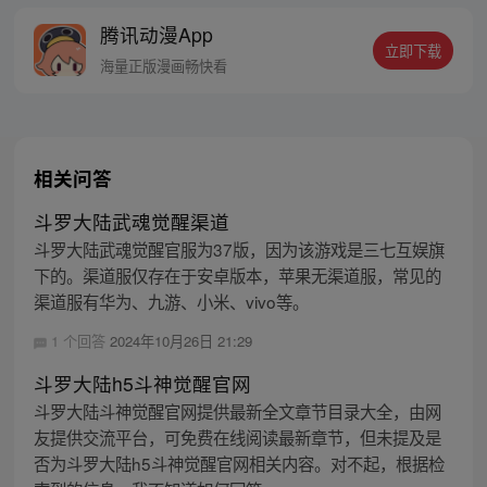
能更胜一筹？这是属于唐门的一场众神之
腾讯动漫App
战！
立即下载
海量正版漫画畅快看
相关问答
斗罗大陆武魂觉醒渠道
斗罗大陆武魂觉醒官服为37版，因为该游戏是三七互娱旗
下的。渠道服仅存在于安卓版本，苹果无渠道服，常见的
渠道服有华为、九游、小米、vivo等。
1 个回答
2024年10月26日 21:29
斗罗大陆h5斗神觉醒官网
斗罗大陆斗神觉醒官网提供最新全文章节目录大全，由网
友提供交流平台，可免费在线阅读最新章节，但未提及是
否为斗罗大陆h5斗神觉醒官网相关内容。对不起，根据检