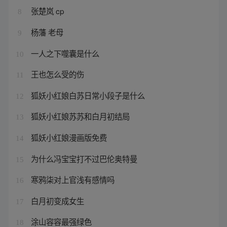
张楚岚 cp
8
杨藩 老母
9
一人之下噬囊是什么
10
王也怎么受的伤
11
狐妖小红娘白苏日常小段子是什么
12
狐妖小红娘苏苏和白月初结局
13
狐妖小红娘漫画版免费
14
为什么冯宝宝打不过巴伦奥特曼
15
寒鸦柒对上官浅有感情吗
16
白月初变成女生
17
涂山容容最强绿色
18