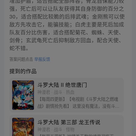
增加护盾，适合搭配全部阵容；骨龙自保能力较
强，死亡后可以让队友获得其自身防御的百分之
30，适合搭配比较脆的后排武魂；金刚熊可以使
敌方先攻击它，能骗技能；白虎主要是死后加成
队友百分比伤害，适合搭配菊花、蜘蛛、天使、
剑骨；玄武龟死亡后抑制敌方回血，配合天使、
蛇不错。
答案问题点击
举报反馈
提到的作品
斗罗大陆 II 绝世唐门
神漫君 · 战斗 · 热血
【每周四更新】【电视剧《斗罗大陆之燃魂
战》剧情抢先看】 这里没有魔法，没有斗
气，没有武术，却有武魂。 唐门创立万年之
后的斗罗大陆上，唐门式微，一代天骄霍雨
斗罗大陆 第三部 龙王传说
浩横空出世，一切的神奇都将一一展现。 唐
神漫君 · 战斗 · 怪物
门暗器能否重振雄风，唐门能否重现辉煌，