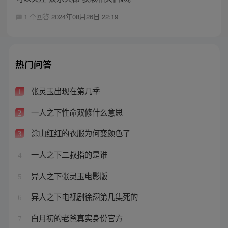
1 个回答
2024年08月26日 22:19
热门问答
张灵玉出现在第几季
1
一人之下性命双修什么意思
2
涂山红红的衣服为何变颜色了
3
一人之下二叔指的是谁
4
异人之下张灵玉电影版
5
异人之下电视剧徐翔第几集死的
6
白月初的老爸真实身份官方
7