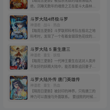
【每周五更新】被猎杀无数的魂兽濒临灭
一切尽绝世唐门！
绝，沉睡无数年的魂兽之王在星斗大森林最
后的净土苏醒，复仇之战暗云密布。当“废武
魂”遇上执着而顽强的少年唐舞麟，万众瞩目
斗罗大陆4终极斗罗
的武魂传奇将再次被书写。我们不期待奇
神漫君 · 战斗 · 热血
迹，但要给奇迹一个机会。
【每周五更新】斗罗联邦科考队在极北之地
科考时，发现了一个有着金银双色花纹的
蛋。他们探查后发现里面居然有生命迹象，
于是赶忙将其带回研究所进行孵化。蛋孵化
斗罗大陆 5 重生唐三
出来了，可孵出来的是一个婴儿，一个和人
神漫君 · 重生 · 妖怪
类一模一样的孩子；与此同时，联邦研究所
【每周三更新】一代神王重生在这对人类并
正在解冻一名银色长发女子，而一名蓝发青
不友好的妖精大陆中，能否重新追回妻子。
年则在海滨被人发现
千奇百怪的妖神变又会带给他怎样的重生之
路？尽在一代神王至情追妻之旅，斗罗大陆
斗罗大陆外传 唐门英雄传
第五部，重生唐三!
神漫君 · 重生 · 热血
【隔周日更新】被封印的神界，只有唐三的
神力可以直接与外面联系。 要战败的时候，
从遥远的斗罗大陆…神界，瞬间翻盘！ 众神
之战，谁与争锋？ 当主角光环碰到一起，谁