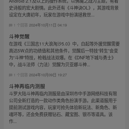
Android 2.1及以上的操作系统，以佛魔之战为主题，有着
史诗般的宏大剧情。此外还有《斗神诀OL》，其游戏背景
设定在大唐初年，玩家在游戏中扮演拯救世...
1 个回答
2024年10月11日 04:19
斗神觉醒
在游戏《三国志11大浪淘沙5.0》中，白起等外援觉醒需要
高达5W点的功绩值和其他条件，觉醒后一特技“转生”会变
为“斗神”特技，枪戟战法双爆。在《DNF地下城与勇士》
中，战斗法师（力法）觉醒为贝亚娜斗神...
1 个回答
2024年10月09日 19:27
斗神再临内测服
斗罗大陆斗神再临内测服是由深圳市中手游网络科技有限
公司全新打造的一款动作类角色扮演手游。此渠道服用于
提前测试游戏内容，玩家可抢先体验新玩法、新角色、新
魂环等，还会免费获赠钻石、藏宝图、银币等道具。该
作...