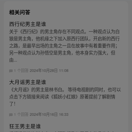
相关问答
西行纪男主是谁
关于《西行纪》的男主角存在不同观点。一种观点认为白
狼是男主角，他机缘之下加入原西行团队，开启新的西行
之路，是最早出场的主角之一且在故事中有着重要作用；
另一种观点认为孙悟空是男主角，他本身实力强大，但
由...
1 个回答
2024年10月28日 11:08
大月谣男主是谁
《大月谣》的男主是林书白。 等待电视剧的同时，也可以
点击下方链接来阅读《狐妖小红娘》原著提前了解剧情
了！
1 个回答
2024年10月16日 16:33
狂王男主是谁