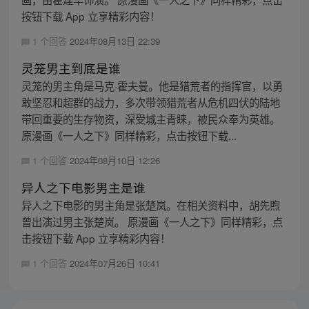
按钮下载 App 立享精彩内容！
1 个回答
2024年08月13日 22:39
灵笼男主到底是谁
灵笼的男主角是马克·霍夫曼。他是猎荒者的指挥官，以勇
敢坚忍和超群的战力，多次带领猎荒者从危机四伏的陆地
带回重要的生存物资，深受城主青睐，被民众奉为英雄。
原漫画《一人之下》同样精彩，点击按钮下载...
1 个回答
2024年08月10日 12:26
异人之下电影男主是谁
异人之下电影的男主角是张楚岚。在相关资料中，胡先煦
曾出演过男主张楚岚。 原漫画《一人之下》同样精彩，点
击按钮下载 App 立享精彩内容！
1 个回答
2024年07月26日 10:41