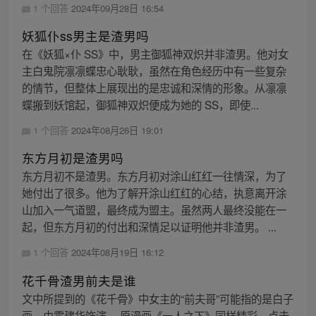
1 个回答
2024年09月28日 16:54
妖狐仆ss男主是渣男吗
在《妖狐×仆 SS》中，男主御狐神双炽并非渣男。他对女
主白鬼院凛凛蝶忠心耿耿，虽然在角色经历中有一些复杂
的情节，但整体上展现出的是忠诚和深情的形象。从凛凛
蝶搬到妖馆起，御狐神双炽便成为她的 SS，即使...
1 个回答
2024年08月26日 19:01
东方月初是渣男吗
东方月初不是渣男。东方月初对涂山红红一往情深，为了
她付出了很多。他为了解开涂山红红的心结，执意离开涂
山加入一气道盟，最终成为盟主。虽然两人最终没能在一
起，但东方月初的付出和深情足以证明他并非渣男。 ...
1 个回答
2024年08月19日 16:12
花千骨渣男前夫是谁
文中所提到的《花千骨》中女主的“前夫哥”可能指的是白子
画，由霍建华饰演。 原漫画《一人之下》同样精彩，点击