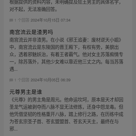
根据提供的资料内容，未明确提及狂王男主的具体名字，
对不起，无法准确回答。
1 个回答
2024年10月15日 07:34
南宫流云是渣男吗
南宫流云并非渣男。在小说《邪王追妻：废材逆天小姐》
中，南宫流云是东陵国的晋王殿下，有权有势，美貌出
众，透着邪魅妖治，有着王者霸气。他对女主苏落痴情专
一，除苏落外，其他少女难以靠近他三丈之内。每当苏落
遇...
1 个回答
2024年10月05日 06:39
元尊男主是谁
《元尊》的男主角是周元。他命运坎坷，原本是天才却因
圣龙气运被剥夺而八脉不显无法修炼，还身中怨龙毒。但
他凭借坚韧的性格重开八脉，踏上修行之路，在历练中成
为苍玄宗圣子首、苍玄盟盟首、苍玄天天主，最终在与
邪...