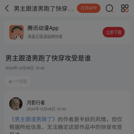
男主跟渣男跑了快穿攻受是谁
打开APP
腾讯动漫App
立即下载
海量正版漫画畅快看
男主跟渣男跑了快穿攻受是谁
2024年12月08日 16:42
1个回答
月影行者
2024年12月08日 16:42
《男主跟渣男跑了》
的作者是半妖的风情，但仅
根据所给信息，无法确定这部作品中的快穿攻受