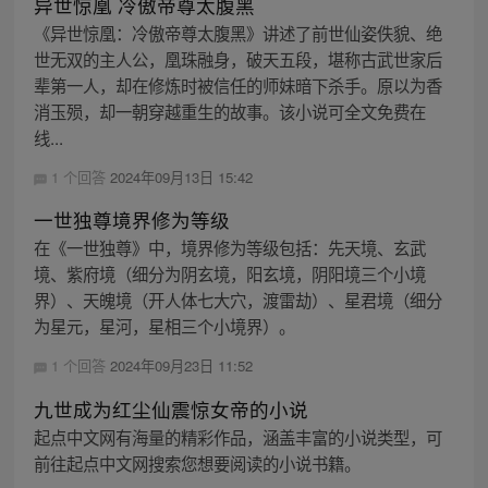
异世惊凰 冷傲帝尊太腹黑
《异世惊凰：冷傲帝尊太腹黑》讲述了前世仙姿佚貌、绝
世无双的主人公，凰珠融身，破天五段，堪称古武世家后
辈第一人，却在修炼时被信任的师妹暗下杀手。原以为香
消玉殒，却一朝穿越重生的故事。该小说可全文免费在
线...
1 个回答
2024年09月13日 15:42
一世独尊境界修为等级
在《一世独尊》中，境界修为等级包括：先天境、玄武
境、紫府境（细分为阴玄境，阳玄境，阴阳境三个小境
界）、天魄境（开人体七大穴，渡雷劫）、星君境（细分
为星元，星河，星相三个小境界）。
1 个回答
2024年09月23日 11:52
九世成为红尘仙震惊女帝的小说
起点中文网有海量的精彩作品，涵盖丰富的小说类型，可
前往起点中文网搜索您想要阅读的小说书籍。