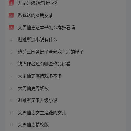
开局升级避难所小说
1
系统送的女朋友gl
2
大周仙吏这本书怎么样好看吗
3
避难所流小说有什么
4
逍遥三国各妃子全部宠幸后的样子
5
铳火作者还有哪些作品好看
6
大周仙吏感情戏多不多
7
大周仙吏周妩被
8
避难所无限升级小说
9
大周仙吏女主是谁的女儿
10
大周仙吏精校版
11