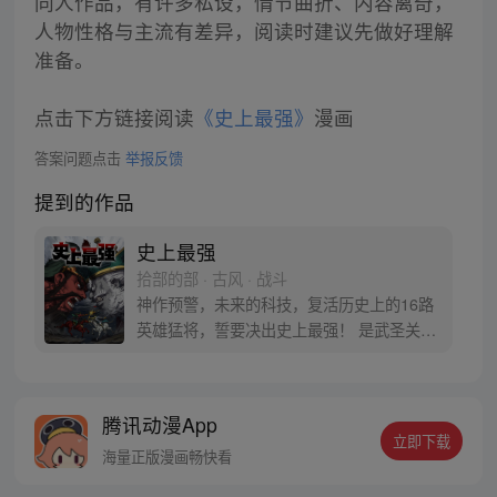
同人作品，有许多私设，情节曲折、内容离奇，
人物性格与主流有差异，阅读时建议先做好理解
准备。
点击下方链接阅读
《史上最强》
漫画
答案问题点击
举报反馈
提到的作品
史上最强
拾部的部 · 古风 · 战斗
神作预警，未来的科技，复活历史上的16路
英雄猛将，誓要决出史上最强！ 是武圣关云
长、还是西楚霸王项羽，是一人之下的吕奉
先，还是满洲第一勇士鳌拜 两两对决，生死
格斗，最终获胜者，将会获得一个愿望！ 粉
腾讯动漫App
丝群：481670726
立即下载
海量正版漫画畅快看