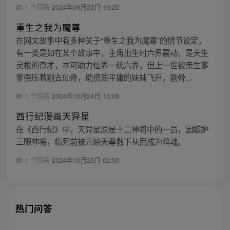
1 个回答
2024年09月23日 19:25
重生之我为魔尊
在网文故事中有多种关于“重生之我为魔尊”的情节设定。
有一类是如在某个故事中，主角出生时六界震动，是天生
灵根的奇才，本可助力仙界一统六界，但上一世被亲生爹
爹强压着剔去仙骨，助资质平庸的妹妹飞升，剔骨...
1 个回答
2024年10月24日 16:06
西行纪漫画天异星
在《西行纪》中，天异星原是十二神将中的一员，因嫉妒
三眼神将，临死前被元始天尊救下从而成为暗魂。
1 个回答
2024年10月25日 02:50
热门问答