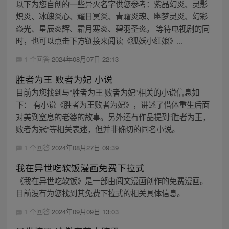
以下为您自创的一些异火名字供您参考：紫晶幻炎、灵影
炽炎、冰魄炎心、耀日冥炎、青霜炎魂、幽梦灵炎、幻彩
焱光、星辰炎辉、霜月寒炎、碧羽圣炎。 等待电视剧的同
时，也可以点击下方链接来阅读《狐妖小红娘》...
1 个回答
2024年08月07日 22:13
胜者为王 败者为妃 小说
目前为您找到与“胜者为王 败者为妃”相关的小说信息如
下： 有小说《胜者为王败者为妃》，讲述了借体重生后面
对美到窒息的老婆的故事。另外还有作品提到“胜者为王，
败者为冠”等相关表述，但并非确切的同名小说。
1 个回答
2024年08月27日 09:39
我在异世吃软饭漫画免费下拉式
《我在异世吃软饭》是一部由阅文漫画创作的免费漫画。
目前没有为您找到其免费下拉式的相关具体信息。
1 个回答
2024年09月09日 13:03