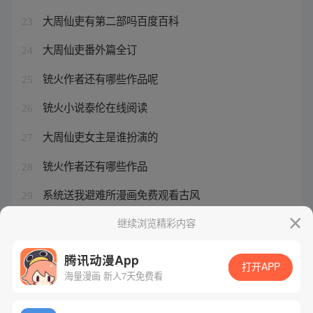
大周仙吏有第二部吗百度百科
23
大周仙吏番外篇全订
24
铳火作者还有哪些作品呢
25
铳火小说泰伦在线阅读
26
大周仙吏女主是谁扮演的
27
铳火作者还有哪些作品
28
系统送我避难所漫画免费观看古风
29
铳火作者还有哪些作品名字
继续浏览精彩内容
30
腾讯动漫App
打开APP
海量漫画 新人7天免费看
腾讯漫画
起点读书
QQ阅读