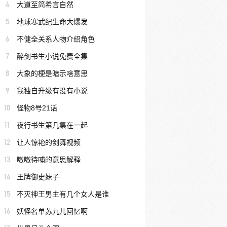
4
大道至简希言自然
5
地球寒武纪生命大爆发
6
不健全关系人物介绍角色
7
醉剑书生小说免费全集
8
大象的梗是暗示啥意思
9
我独自升级有没有小说
10
怪物8号21话
11
夜行书生第几集在一起
12
让人惊艳的剑舞视频
13
嗷嗷待哺的意思解释
14
王牌御史妹子
15
不灭神王男主有几个女人是谁
16
妖怪名单苏九儿回忆啊