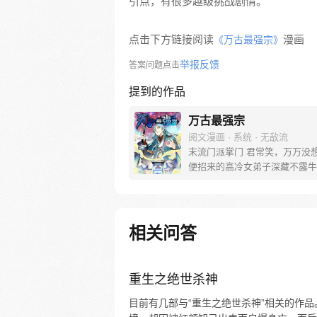
引点，有很多越级挑战剧情。
点击下方链接阅读
漫画
《万古最强宗》
举报反馈
答案问题点击
提到的作品
万古最强宗
阅文漫画 · 系统 · 无敌流
末流门派掌门 君常笑，万万没想
便招来的高冷女弟子深藏不露牛
轰， 路上闭眼救救的男弟子竟
才， 踢个球把重生后的武帝踢
生 看着废物的小弟是个陨落的天
宗门，全是妖孽啊…… 上苍要
相关问答
派逆天，挡不住啊
重生之绝世杀神
目前有几部与“重生之绝世杀神”相关的作