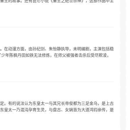
重生的故事。还有昆仑小说《重生之绝世杀神》，这部作品中主
。在动漫方面，由孙纪剑、朱怡静执导，未明编剧，主演包括稳
述了少年陈枫丹田如铁无法修炼，在师父被强者击杀后受尽欺凌，
定。有的说法认为东皇太一与其兄长帝俊都为三足金乌，是上古
东皇太一乃混沌孕育生灵，与盘古、女娲皆为大道鸿钧亲传，是