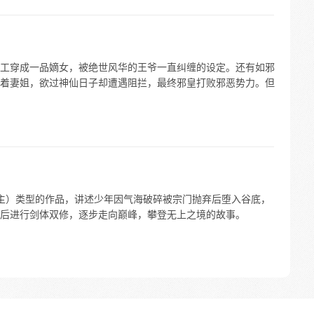
工穿成一品嫡女，被绝世风华的王爷一直纠缠的设定。还有如邪
着妻姐，欲过神仙日子却遭遇阻拦，最终邪皇打败邪恶势力。但
主）类型的作品，讲述少年因气海破碎被宗门抛弃后堕入谷底，
后进行剑体双修，逐步走向巅峰，攀登无上之境的故事。