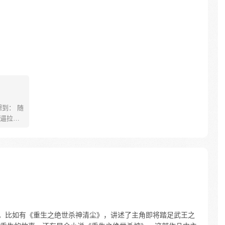
到： 随
逼拉
是第一天
到怀疑人
才 这个
我末流门
品。比如有《重生之绝世杀神清尘》，讲述了主角即将踏足武王之