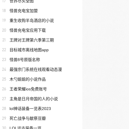
17
世界尽头全图
18
怪兽充电宝加盟
19
重生收购半岛酒店的小说
20
怪兽充电宝应用下载
21
王牌对王牌第六季第三期
22
目标城市离线地图app
23
怪兽8号原版名称
24
最强宗门系统在线观看动态漫
25
木勺姐姐的小说作品
26
王者荣耀ios免费账号
27
主角是日月帝国的人的小说
28
lol神话装备一览表2023
29
死亡战争与献祭豆瓣
30
LOL远古装备一览