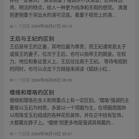
亮、明洁的特点，给人一种更为纯净和无瑕的感觉。 清澈
则更侧重于突出水的清可见底，着重于视觉上的清...
1 个回答
2024年09月27日 03:10
王后与王妃的区别
王后是帝王的正妻，其地位最为尊贵；而王妃通常是太子
或侯王的妻子，位次于王后，也可以指帝王的姬妾。在权
力、地位和象征意义上，王后往往高于王妃。 等待电视剧
的同时，也可以点击下方链接来阅读《狐妖小红...
1 个回答
2024年09月05日 05:00
缨络和璎珞的区别
缨络和璎珞在含义和侧重点上有一定区别。“璎珞”强调的主
要是以玉石为材质，多是以一个项圈为主，在项圈周围饰
以用珠宝玉石组成的各种花形装饰，并在正中挂有坠饰，
大都戴在脖子上。“缨络”则更多地是强调其佩戴的...
1 个回答
2024年08月19日 23:21