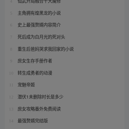
仙武开局融合十大魔修
4
主角拥有煌黑龙的小说
5
史上最强赘婿内容简介
6
死后成为白月光的死对头
7
重生后爸妈哭求我回家的小说
8
庶女生存手册作者
9
转生成勇者的动漫
10
宠魅帝姬
11
潜伏1未删除时长是多少
12
庶女攻略番外免费阅读
13
最强赘婿完结版
14