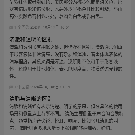
呈紫红色或者淡红色，薯肉部分为橘黄色或是淡黄色，形
状有偏圆形和偏长形；木薯外皮呈褐色且比较粗糙，与山
药外皮颜色有相似之处，薯肉为白色或乳白色...
1 个回答
2024年10月17日 16:51
清澈和透明的区别
清澈和透明虽有相似之处，但仍存在区别。清澈通常侧重
于形容液体非常清亮，没有杂质和浑浊，着重体现液体的
清净程度，其反义词是浑浊。透明则不仅可用于形容液
体，还能用于其他物体，表示能见度高、物质透过光线的
性...
1 个回答
2024年10月08日 01:16
清脆与清晰的区别
清脆和清晰都有表示清楚、明了的意思，但在具体的使用
场景和侧重点上有所不同。 清脆主要侧重于声音的音质特
点，通常指声音尖锐、悦耳、响亮，比如鸟儿清脆的叫
声。 清晰则更多地从听觉上强调能够被细致、确切...