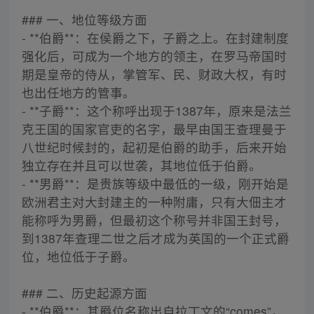
### 一、地位等级方面
- **伯爵**：在侯爵之下，子爵之上。在封建制度
强化后，可成为一个地方的领主，在罗马帝国时
期是皇帝的侍从，掌管军、民、财政大权，有时
也出任地方的管事。
- **子爵**：这个称呼出现于1387年，原来是法兰
克王国的国家官吏的名字，最早由国王查理曼于
八世纪时候封的，起初是伯爵的助手，后来开始
独立存在并且可以世袭，其地位低于伯爵。
- **男爵**：是贵族等级中最低的一级，刚开始是
欧洲君主对大封建主的一种附庸，只有大佃主才
能称呼为男爵，但最初这个称号并非国王封号，
到1387年查理二世之后才成为英国的一个正式爵
位，地位低于子爵。
### 二、历史起源方面
- **伯爵**：其爵位名称出自拉丁文的“comes”，