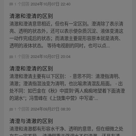
1 个回答
2024年10月07日 22:40
清澈和澄清的区别
清澈和澄清意思相近，但也有一定区别。澄清除了表示清
亮、透明的状态外，还可以表示使杂质沉淀、液体变清这
一动作完成后的状态；而清澈主要是形容原本就是清亮、
透明的液体状态。 等待电视剧的同时，也可以点...
1 个回答
2024年10月07日 20:04
清澄和澄清的区别
清澄和澄清主要有以下区别： - 意思不同：清澄指清明、
清澈；澄清指混浊变为清明，也比喻肃清混乱局面。 - 出
处不同：如巴金在《秋》中提到“两人痴痴地望着下面清澄
的湖水”；冯雪峰在《上饶集中营》中写道“...
1 个回答
2024年09月27日 08:30
清澄与清澈的区别
清澄和清澈都有形容水干净、透明的意思，但在细微之处
存在一定差异。 清澄侧重于强调水不仅清澈，还具有透