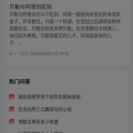
贝勒与阿哥的区别
贝勒与阿哥存在以下区别：阿哥一般指尚未受封的未成年
皇子，并非爵位，只是一个称谓，在受封之后通常就称呼
其爵位名。贝勒全称是多罗贝勒，在宗室爵位中排第三，
地位较为尊贵。贝勒是郡王的儿子。阿哥是皇帝的儿
子，...
1 个回答
2024年08月01日 05:30
热门问答
我就是修罗场下炮灰女配她亲姐
1
巨龙向死亡之翼进化的小说
2
宠魅主角有多少老婆
3