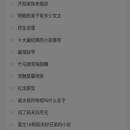
开局家族老祖宗
15
明朝败家子有多少女主
16
转生龙蛋
17
十大最经典的小说推荐
18
最强姑爷
19
竹马撩青梅甜糖
20
宠魅楚暮母亲
21
红龙原型
22
皇太极的电视叫什么名字
23
成了前夫白月光
24
重生18和前夫好兄弟的小说
25