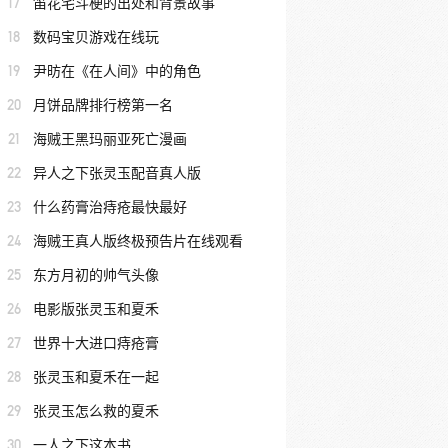
17
笛花宅斗梗的出处和背景故事
18
数码宝贝游戏在线玩
19
尹昉在《在人间》中的角色
20
月饼品牌排行榜第一名
21
海贼王黑玛丽亚死亡漫画
22
异人之下张灵玉配音真人版
23
什么药膏治痔疮最快最好
24
海贼王真人版终极预告片在线观看
25
东方月初的帅气头像
26
电影版张灵玉和夏禾
27
世界十大进口痔疮膏
28
张灵玉和夏禾在一起
29
张灵玉怎么救的夏禾
30
一人之下这本书