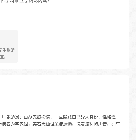
载 App 立享精彩内容！
学生张楚
宝。素
熟悉，
。为了
查清自
生活被
人”之
1. 张楚岚：由胡先煦扮演，一直隐藏自己异人身份，性格怪
：扮演者为李宛妲，美若天仙但呆滞邋遢，说着流利的川普，拥有