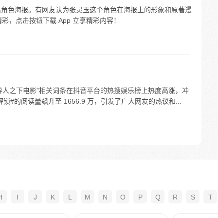
9 日放出角色海报。有网友认为张灵玉这个角色在海报上的形象和原著漫
彩，点击按钮下载 App 立享精彩内容！
异人之下电影”相关词条在抖音平台的热搜娱乐榜上热度高涨，冲
锁#的阅读量飙升至 1656.9 万，引发了广大网友的热议和...
H
I
J
K
L
M
N
O
P
Q
R
S
T