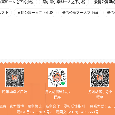
公寓和一人之下的小说
阿尔泰尔穿越一人之下小说
爱情公寓里
人之下
爱情公寓一人之下小说
爱情公寓之一人之下txt
爱情
腾讯动漫客户端
腾讯动漫微信小
腾讯动漫手Q小
程序
程序
帮助
官方微博
服务协议
商务合作
侵权反馈指引
联系方式：
ac_
粤ICP备16117015号-1
粤网文 (2019) 2460-563号