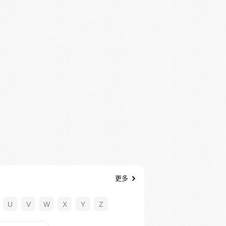
更多
U
V
W
X
Y
Z