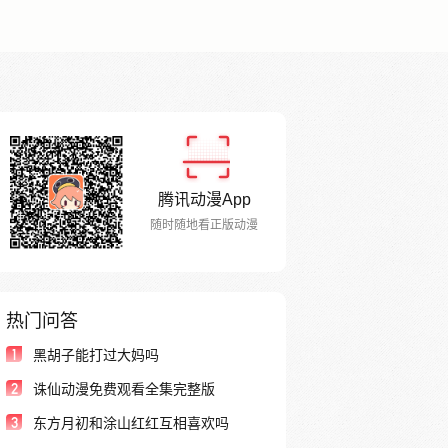
腾讯动漫App
随时随地看正版动漫
热门问答
1
黑胡子能打过大妈吗
2
诛仙动漫免费观看全集完整版
3
东方月初和涂山红红互相喜欢吗