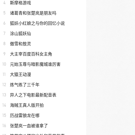
4
斯摩格游戏
5
诸葛青和张楚岚是朋友吗
6
狐妖小红娘之与你的回忆小说
7
涂山狐妖仙
8
傲雪和敖灵
9
大主宰百度百科女主角
10
元始玉尊与暗影魔城谁厉害
11
大猿王动漫
12
炼气练了三千年
13
异人之下电影最新配音表
14
海贼王真人版开拍
15
历战雷狼龙在哪
16
张楚岚一血被谁拿了