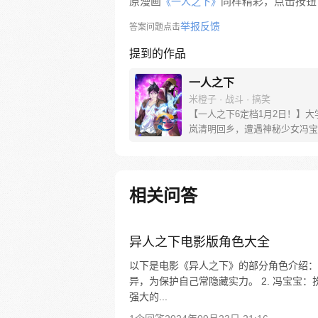
原漫画
同样精彩，点击按钮下
《一人之下》
举报反馈
答案问题点击
提到的作品
一人之下
米橙子 · 战斗 · 搞笑
【一人之下6定档1月2日！】大
岚清明回乡，遭遇神秘少女冯宝
未谋面的冯宝宝却对张楚岚异常
并将其带去自己打工的快递公司
帮冯宝宝寻找她的身世，也为了
己与爷爷身上的秘密，张楚岚的
相关问答
彻底颠覆，与冯宝宝一同踏上“异
旅。
异人之下电影版角色大全
以下是电影《异人之下》的部分角色介绍： 
异，为保护自己常隐藏实力。 2. 冯宝宝
强大的...