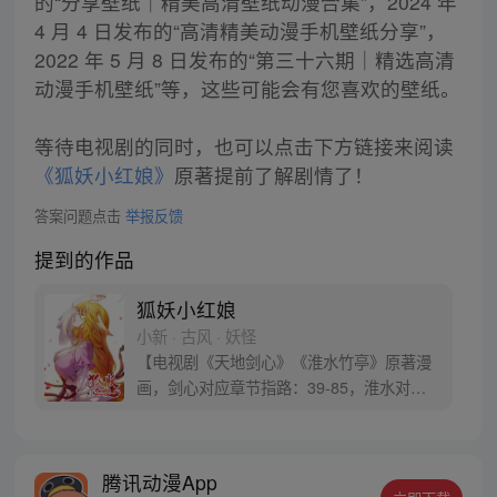
的“分享壁纸｜精美高清壁纸动漫合集”，2024 年
4 月 4 日发布的“高清精美动漫手机壁纸分享”，
2022 年 5 月 8 日发布的“第三十六期｜精选高清
动漫手机壁纸”等，这些可能会有您喜欢的壁纸。
等待电视剧的同时，也可以点击下方链接来阅读
《狐妖小红娘》
原著提前了解剧情了！
答案问题点击
举报反馈
提到的作品
狐妖小红娘
小新 · 古风 · 妖怪
【电视剧《天地剑心》《淮水竹亭》原著漫
画，剑心对应章节指路：39-85，淮水对应
章节指路272-301】 迷糊萝莉小狐妖，正太
道士没节操。自古人妖生死恋，千载孽缘一
线牵。（每周周四更新。）
腾讯动漫App