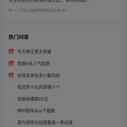
1 个回答
2024年08月03日 08:44
热门问答
不灭神王男主老婆
1
怪兽8号人气投票
2
妖怪名单有多少集完结
3
驭灵师十凶兵是哪十个
4
敖敖待哺第25话
5
神州租车App下载量
6
我为邪帝在线观看第一季动漫
7