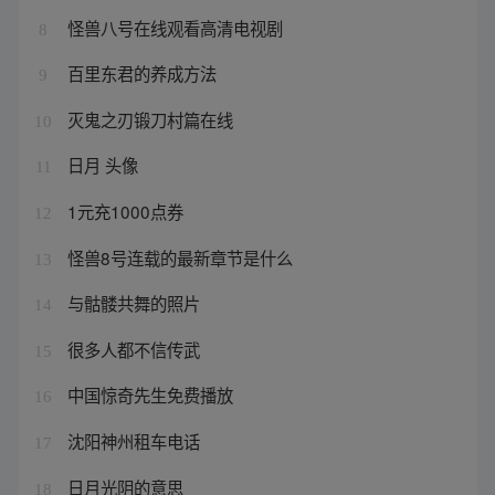
怪兽八号在线观看高清电视剧
8
百里东君的养成方法
9
灭鬼之刃锻刀村篇在线
10
日月 头像
11
1元充1000点券
12
怪兽8号连载的最新章节是什么
13
与骷髅共舞的照片
14
很多人都不信传武
15
中国惊奇先生免费播放
16
沈阳神州租车电话
17
日月光阴的意思
18