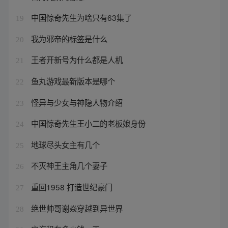
中国惊奇先生为啥只有63集了
19
我为邪帝的标签是什么
20
王者开新号为什么都是人机
21
鱼丸游戏最新版本是哪个
22
怪异与少女与神隐人物介绍
23
中国惊奇先生王小二的老板娘身份
24
地球尽头女主有几个
25
不灭神王主角几个妻子
26
重回1958 打造世纪豪门
27
绝世帅哥谢焱穿越到异世界
28