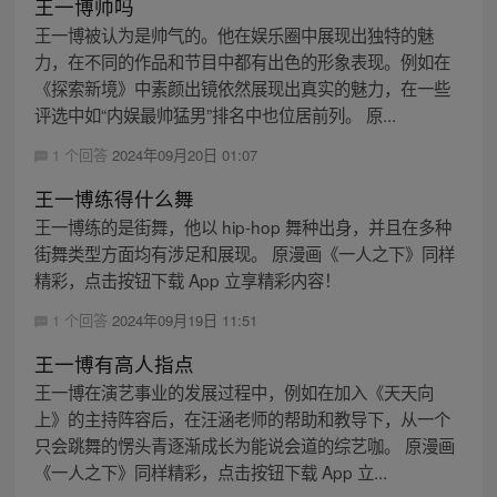
王一博帅吗
王一博被认为是帅气的。他在娱乐圈中展现出独特的魅
力，在不同的作品和节目中都有出色的形象表现。例如在
《探索新境》中素颜出镜依然展现出真实的魅力，在一些
评选中如“内娱最帅猛男”排名中也位居前列。 原...
1 个回答
2024年09月20日 01:07
王一博练得什么舞
王一博练的是街舞，他以 hip-hop 舞种出身，并且在多种
街舞类型方面均有涉足和展现。 原漫画《一人之下》同样
精彩，点击按钮下载 App 立享精彩内容！
1 个回答
2024年09月19日 11:51
王一博有高人指点
王一博在演艺事业的发展过程中，例如在加入《天天向
上》的主持阵容后，在汪涵老师的帮助和教导下，从一个
只会跳舞的愣头青逐渐成长为能说会道的综艺咖。 原漫画
《一人之下》同样精彩，点击按钮下载 App 立...