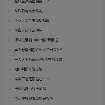
龙珠监狱惑星篇第三季
7
龙珠软膏是治啥的
8
斗罗大陆全集免费播放
9
大白牙是什么明星
10
海贼王漫画1003话最新情报
11
异人分集剧情介绍大结局是什么
12
一人之下第6季完整版在线观看
13
如何判断叶酸过敏
14
斗神再临无限钻石bug
15
痔疮贴能治好痔疮吗
16
悟空在线观看免费完整版
17