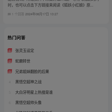
时，也可以点击下方链接来阅读《狐妖小红娘》原...
1 个回答
2024年08月17日 13:27
热门问答
张灵玉设定
1
蛇磨转世
2
兄弟姐妹翻脸的后果
3
黑悟空超神之战
4
大白牙明星上热搜是谁
5
黑悟空超帅头像
6