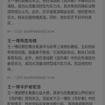
王一博近期备受关注。他在谍战剧《追风者》中展现出色
演技，成功从流量派转型为实力派，其对角色的精彩诠释
得到观众认可。此外，乐华家族演唱会在即，他的影响力
巨大，粉丝应援热情高涨。同时，他在综艺节目中的真
实...
1 个回答
2024年08月24日 00:44
王一博再度吸睛
王一博近期在舞台表演中与彩带上演奇妙邂逅，五彩的彩
带将他包围，画面美不胜收，引发网友热议，粉丝们对其
喜爱有加。此外，他在谍战剧《追风者》中的出色演技也
备受关注，成功从流量派转型成为实力派。而且他的时
尚...
1 个回答
2024年08月20日 10:36
王一博寻护者配音
王一博是野生救援公益大使，其参与的救援穿山甲纪录片
《寻护者》受到关注。目前关于王一博在《寻护者》中的
配音情况，所给资料中未做详细介绍。 等待电视剧的同