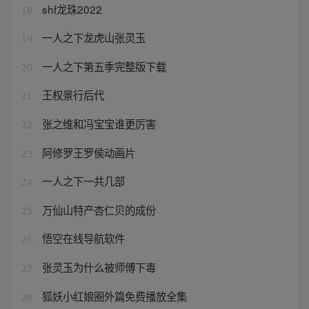
shf龙珠2022
18
一人之下龙虎山张灵玉
19
一人之下第五季完整版下载
20
王权景行后代
21
张之维和冯宝宝谁更厉害
22
阿修罗王罗侯动画片
23
一人之下一共几部
24
万仙山特产杏仁贝的成份
25
悟空在线导航软件
26
张灵玉为什么被师傅下毒
27
狐妖小红娘圈外篇免费播放全集
28