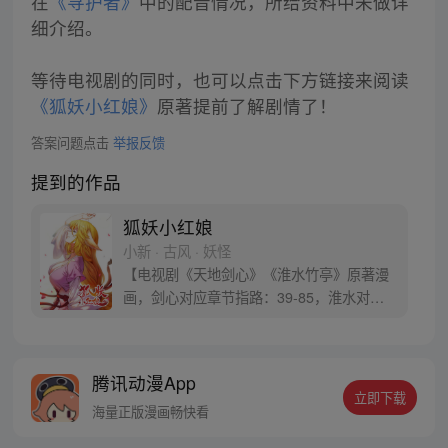
在
《寻护者》
中的配音情况，所给资料中未做详
细介绍。
等待电视剧的同时，也可以点击下方链接来阅读
《狐妖小红娘》
原著提前了解剧情了！
答案问题点击
举报反馈
提到的作品
狐妖小红娘
小新 · 古风 · 妖怪
【电视剧《天地剑心》《淮水竹亭》原著漫
画，剑心对应章节指路：39-85，淮水对应
章节指路272-301】 迷糊萝莉小狐妖，正太
道士没节操。自古人妖生死恋，千载孽缘一
线牵。（每周周四更新。）
腾讯动漫App
立即下载
海量正版漫画畅快看