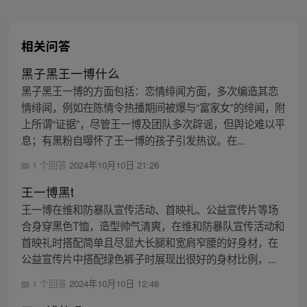
相关问答
黑子黑王一博什么
黑子黑王一博的方面包括：恋情绯闻方面，多次编造其恋
情绯闻，例如在陈情令热播期间被爆与“富家女”的绯闻，附
上所谓“证据”，尽管王一博及团队多次辟谣，但舆论难以平
息；有黑粉自曝怀了王一博的孩子引发热议。在...
1 个回答
2024年10月10日 21:26
王一博黑t
王一博在维和防暴队宣传活动、首映礼、公益宣传片等场
合身穿黑色T恤，造型帅气清爽，在维和防暴队宣传活动和
首映礼时搭配简单且尽显大长腿和宽肩窄腰的好身材，在
公益宣传片中搭配绿色裤子时展现出很好的身材比例，...
1 个回答
2024年10月10日 12:48