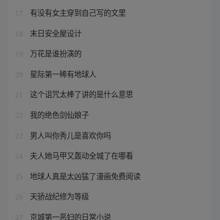
有没有女主穿到自己写的文里
17
末日安全屋设计
18
万花是谁扮演的
19
星际第一稀有地球人
20
这个诅咒太棒了讲的是什么意思
21
我的绝色剑仙娘子
22
男人叫你秀儿是喜欢你吗
23
夫人她马甲又轰动全城了在哪看
24
地球人真是太凶猛了漫画免费阅读
25
天骄战纪修为等级
26
京城第一恶妇的日常小说
27