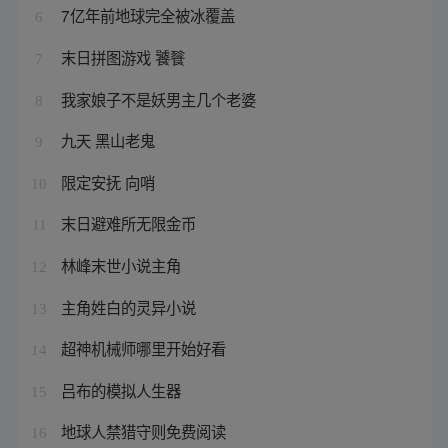
7亿年前地球完全被冰覆盖
6
末日拼图游戏 饕餮
7
我家娘子不是妖男主几个老婆
8
九天 黑山老鬼
9
限定安抚 向哨
10
末日避难所无限金币
11
林峰末世小说主角
12
主角姓白的灵异小说
13
超神机械师哪里开始好看
14
吕布的模拟人生器
15
地球人禁猎守则免费阅读
16