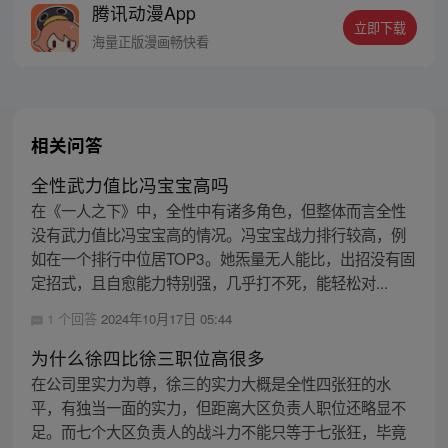
腾讯动漫App
密，张楚岚的生活被彻底颠覆，与冯宝宝一
立即下载
同踏上“异人”之旅。
海量正版漫画畅快看
相关问答
全性武力值比冯宝宝高吗
在《一人之下》中，全性中有诸多角色，但整体而言全性
没有武力值比冯宝宝高的情况。冯宝宝战力排行较高，例
如在一个排行中位居TOP3。她炁量无人能比，出招没有固
定招式，且自愈能力特别强，几乎打不死，能轻松对...
1 个回答
2024年10月17日 05:44
为什么徐四比徐三职位高很多
在公司里实力为尊，徐三的实力大概是全性四张狂的水
平，有独当一面的实力，但距离大区负责人职位还略显不
足。而七个大区负责人的战斗力不能只等于七张狂，毕竟